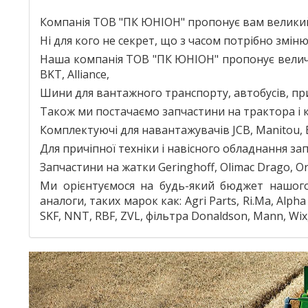
та
Компанія ТОВ "ПК ЮНІОН" пропонує вам великий в
вантажівок
Ні для кого не секрет, що з часом потрібно змін
Наша компанія ТОВ "ПК ЮНІОН" пропонує величез
BKT, Alliance,
Шини для вантажного транспорту, автобусів, при
Також ми постачаємо запчастини на трактора і ко
Комплектуючі для навантажувачів JCB, Manitou, 
Для причіпної техніки і навісного обладнання запч
Запчастини на жатки Geringhoff, Olimac Drago, Oros
Ми орієнтуємося на будь-який бюджет нашого
аналоги, таких марок как: Agri Parts, Ri.Ma, Alph
SKF, NNT, RBF, ZVL, фільтра Donaldson, Mann, Wix, 