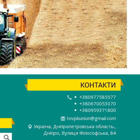
КОНТАКТИ
+380977585577
+380670053070
+380959371800
t
ovp
kun
ion
@gm
ail
.co
m
Україна, Дніпропетровська область.,
Дніпро, Вулиця Філософська, 84