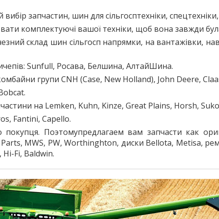
ибір запчастин, шин для сільгосптехніки, спецтехніки,
ювати комплектуючі вашої техніки, щоб вона завжди була
ний склад шин сільгосп напрямки, на вантажівки, наван
чепів: Sunfull, Росава, Белшина, АлтайШина.
мбайни групи CNH (Case, New Holland), John Deere, Claas
Bobcat.
астини на Lemken, Kuhn, Kinze, Great Plains, Horsh, Suko
, Fantini, Capello.
 покупця. Поэтомупредлагаем вам запчасти как ори
a Parts, MWS, PW, Worthinghton, диски Bellota, Metisa, ре
Hi-Fi, Baldwin.