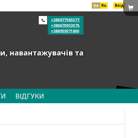
Ua
Ru
Вхід
+380977585577
,
+380670053070
,
+380959371800
и, навантажувачів та
ТИ
ВІДГУКИ