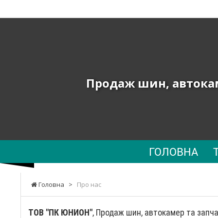
ТОВ
"ПК
ЮНИОН"
-
Продаж шин, автокам
Продаж
шин,
автокамер
та
ГОЛОВНА
запчастин
до
Головна
>
Про нас
сільгосптехніки,
навантажувачів
ТОВ "ПК ЮНИОН"
, Продаж шин, автокамер та запча