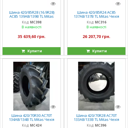
Шина 420/85R28 (16.9R28)
Шина 420/85R24 AC85
AC85 139A8/139B TL Mitas
137A8/137B TL Mitas Чехія
Код:
MC398
Код:
MC316
В наявності
В наявності
35 639,60 грн.
26 207,70 грн.
Купити
Купити
Шина 420/70R30 AC70T
Шина 420/70R28 AC70T
134A8/134B TL Mitas Чехія
133A8/133B TL Mitas Чехія
Код:
MC424
Код:
MC396