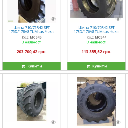
Шина 710/75R42 SFT
Шина 710/70R42 SFT
175D/178A8 TL Mitas Чехія
173D/176A8 TL Mitas Чехія
Код:
MC545
Код:
MC544
В наявності
В наявності
203 700,42 грн.
113 355,52 грн.
Купити
Купити