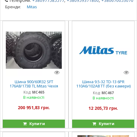
Телефони:
+380977585577
,
+380959371800
,
+380670053070
Бренди:
Mitas
Шина 900/60R32 SFT
Шина 9.5-32 TD-13 6PR
176A8/173В TL Mitas Чехія
110A6/102A8 TT (без камери)
Mitas Сербія
Код:
MC465
Код:
MC467
В наявності
В наявності
200 951,83 грн.
12 205,73 грн.
Купити
Купити