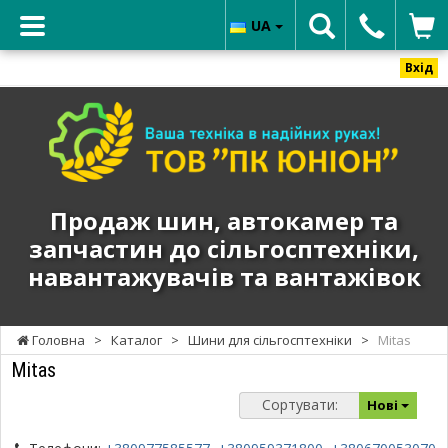
UA
Вхід
ТОВ
"ПК
ЮНИОН"
-
Продаж
Продаж шин, автокамер та
шин,
запчастин до сільгосптехніки,
автокамер
навантажувачів та вантажівок
та
запчастин
до
Головна
>
Каталог
>
Шини для сільгосптехніки
>
Mitas
сільгосптехніки,
Mitas
навантажувачів
та
Сортувати:
Нові
вантажівок