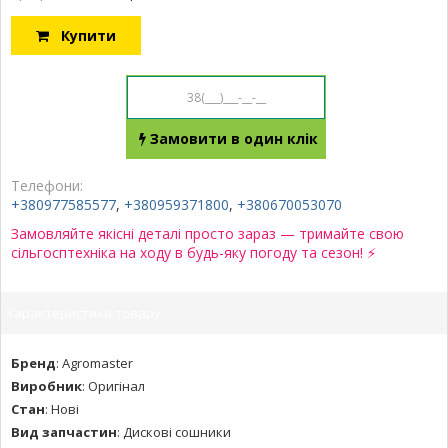
Купити
Замовити в один клік
Телефони:
+380977585577
,
+380959371800
,
+380670053070
Замовляйте якісні деталі просто зараз — тримайте свою
сільгосптехніка на ходу в будь-яку погоду та сезон! ⚡
Характеристики товару:
Бренд
:
Agromaster
Виробник
:
Оригінал
Стан
:
Нові
Вид запчастин
:
Дискові сошники