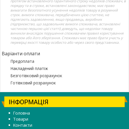
протягом встановленого гарантійного строку недоліків споживач, в
порядку та в строки, встановлені законодавством, має право
вимагати безоплатного усунення недоліків товару в розумний
строк. вимоги споживача, передбачених цією статтею, не
підлягають задоволенню, якщо продавець, виробник
(підприємство, що задовольняє вимоги споживача, встановлені
частиною першою цієї статті) доведуть, що недоліки товару
виникли внаслідок порушення споживачем правил користування
товаром або його зберігання. Споживач має право брати участь у
перевірці якості товару особисто або через свого представника.
Варіанти оплати
Предоплата
Накладений платіж
Безготівковий розрахунок
Готівковий розрахунок
ІНФОРМАЦІЯ
Головна
Товари
Контакти