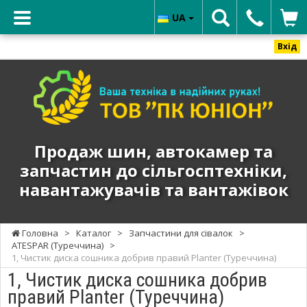
UA
Вхід
ТОВ
"ПК
ЮНИОН"
-
Продаж
Продаж шин, автокамер та
шин,
запчастин до сільгосптехніки,
автокамер
навантажувачів та вантажівок
та
запчастин
до
Головна
>
Каталог
>
Запчастини для сівалок
>
сільгосптехніки,
ATESPAR (Туреччина)
>
навантажувачів
1, Чистик диска сошника добрив правий Planter (Туреччина)
та
1, Чистик диска сошника добрив
вантажівок
правий Planter (Туреччина)