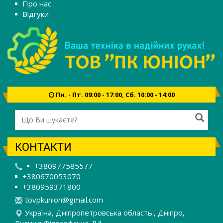
Про нас
Відгуки
Пн. - Пт. 09:00 - 17:00, Сб. 10:00 - 14:00
КОНТАКТИ
+380977585577
+380670053070
+380959371800
t
ovp
kun
ion
@gm
ail
.co
m
Україна, Дніпропетровська область., Дніпро,
Вулиця Філософська, 84