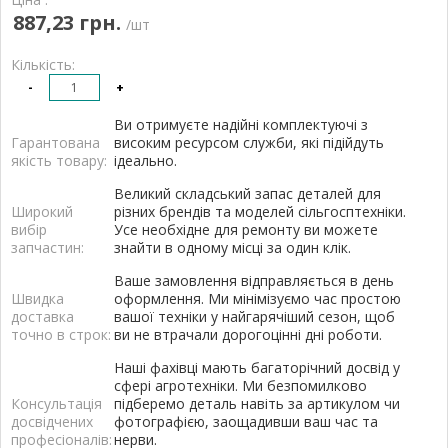
887,23 грн.
/шт
Кількість:
-
+
Ви отримуєте надійні комплектуючі з
Гарантована
високим ресурсом служби, які підійдуть
якість товару:
ідеально.
Великий складський запас деталей для
Широкий
різних брендів та моделей сільгосптехніки.
вибір
Усе необхідне для ремонту ви можете
запчастин:
знайти в одному місці за один клік.
Ваше замовлення відправляється в день
Швидка
оформлення. Ми мінімізуємо час простою
доставка
вашої техніки у найгарячіший сезон, щоб
точно в строк:
ви не втрачали дорогоцінні дні роботи.
Наші фахівці мають багаторічний досвід у
сфері агротехніки. Ми безпомилково
Консультація
підберемо деталь навіть за артикулом чи
досвідчених
фотографією, заощадивши ваш час та
професіоналів:
нерви.