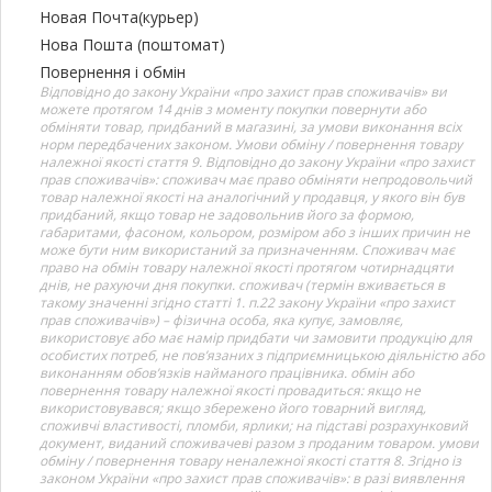
Новая Почта(курьер)
Нова Пошта (поштомат)
Повернення і обмін
Відповідно до закону України «про захист прав споживачів» ви
можете протягом 14 днів з моменту покупки повернути або
обміняти товар, придбаний в магазині, за умови виконання всіх
норм передбачених законом. Умови обміну / повернення товару
належної якості стаття 9. Відповідно до закону України «про захист
прав споживачів»: споживач має право обміняти непродовольчий
товар належної якості на аналогічний у продавця, у якого він був
придбаний, якщо товар не задовольнив його за формою,
габаритами, фасоном, кольором, розміром або з інших причин не
може бути ним використаний за призначенням. Споживач має
право на обмін товару належної якості протягом чотирнадцяти
днів, не рахуючи дня покупки. споживач (термін вживається в
такому значенні згідно статті 1. п.22 закону України «про захист
прав споживачів») – фізична особа, яка купує, замовляє,
використовує або має намір придбати чи замовити продукцію для
особистих потреб, не пов’язаних з підприємницькою діяльністю або
виконанням обов’язків найманого працівника. обмін або
повернення товару належної якості провадиться: якщо не
використовувався; якщо збережено його товарний вигляд,
споживчі властивості, пломби, ярлики; на підставі розрахунковий
документ, виданий споживачеві разом з проданим товаром. умови
обміну / повернення товару неналежної якості стаття 8. Згідно із
законом України «про захист прав споживачів»: в разі виявлення