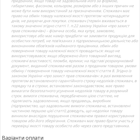
придбаний, якщо товар не задовольнив його за формою,
габаритами, фасоном, кольором, розміром або з інших причин не
може бути ним використаний за призначенням. Споживач має
право на обмін товару належної якості протягом чотирнадцяти
днів, не рахуючи дня покупки. споживач (термін вживається в
такому значенні згідно статті 1. п.22 закону України «про захист
прав споживачів») – фізична особа, яка купує, замовляє,
використовує або має намір придбати чи замовити продукцію для
особистих потреб, не пов’язаних з підприємницькою діяльністю або
виконанням обов’язків найманого працівника. обмін або
повернення товару належної якості провадиться: якщо не
використовувався; якщо збережено його товарний вигляд,
споживчі властивості, пломби, ярлики; на підставі розрахунковий
документ, виданий споживачеві разом з проданим товаром. умови
обміну / повернення товару неналежної якості стаття 8. Згідно із
законом України «про захист прав споживачів»: в разі виявлення
протягом встановленого гарантійного строку недоліків споживач, в
порядку та в строки, встановлені законодавством, має право
вимагати безоплатного усунення недоліків товару в розумний
строк. вимоги споживача, передбачених цією статтею, не
підлягають задоволенню, якщо продавець, виробник
(підприємство, що задовольняє вимоги споживача, встановлені
частиною першою цієї статті) доведуть, що недоліки товару
виникли внаслідок порушення споживачем правил користування
товаром або його зберігання. Споживач має право брати участь у
перевірці якості товару особисто або через свого представника.
Варіанти оплати