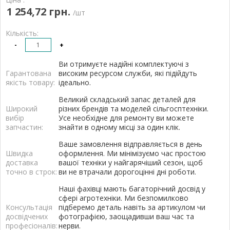
1 254,72 грн.
/шт
Кількість:
-
+
Ви отримуєте надійні комплектуючі з
Гарантована
високим ресурсом служби, які підійдуть
якість товару:
ідеально.
Великий складський запас деталей для
Широкий
різних брендів та моделей сільгосптехніки.
вибір
Усе необхідне для ремонту ви можете
запчастин:
знайти в одному місці за один клік.
Ваше замовлення відправляється в день
Швидка
оформлення. Ми мінімізуємо час простою
доставка
вашої техніки у найгарячіший сезон, щоб
точно в строк:
ви не втрачали дорогоцінні дні роботи.
Наші фахівці мають багаторічний досвід у
сфері агротехніки. Ми безпомилково
Консультація
підберемо деталь навіть за артикулом чи
досвідчених
фотографією, заощадивши ваш час та
професіоналів:
нерви.