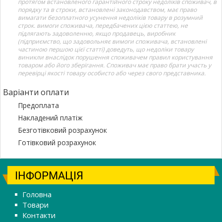
протягом встановленого гарантійного строку недоліків споживач, в
порядку та в строки, встановлені законодавством, має право
вимагати безоплатного усунення недоліків товару в розумний
строк. вимоги споживача, передбачених цією статтею, не
підлягають задоволенню, якщо продавець, виробник
(підприємство, що задовольняє вимоги споживача, встановлені
частиною першою цієї статті) доведуть, що недоліки товару
виникли внаслідок порушення споживачем правил користування
товаром або його зберігання. Споживач має право брати участь у
перевірці якості товару особисто або через свого представника.
Варіанти оплати
Предоплата
Накладений платіж
Безготівковий розрахунок
Готівковий розрахунок
ІНФОРМАЦІЯ
Головна
Товари
Контакти