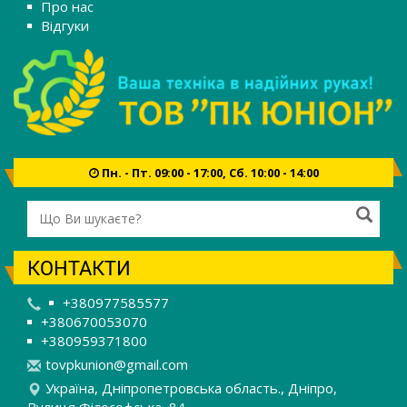
Про нас
Відгуки
Пн. - Пт. 09:00 - 17:00, Сб. 10:00 - 14:00
КОНТАКТИ
+380977585577
+380670053070
+380959371800
t
ovp
kun
ion
@gm
ail
.co
m
Україна, Дніпропетровська область., Дніпро,
Вулиця Філософська, 84