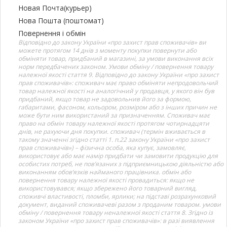
Новая Почта(курьер)
Нова Пошта (поштомат)
Повернення і обмін
Відповідно до закону України «про захист прав споживачів» ви
можете протягом 14 днів з моменту покупки повернути або
обміняти товар, придбаний в магазині, за умови виконання всіх
норм передбачених законом. Умови обміну / повернення товару
належної якості стаття 9. Відповідно до закону України «про захист
прав споживачів»: споживач має право обміняти непродовольчий
товар належної якості на аналогічний у продавця, у якого він був
придбаний, якщо товар не задовольнив його за формою,
габаритами, фасоном, кольором, розміром або з інших причин не
може бути ним використаний за призначенням. Споживач має
право на обмін товару належної якості протягом чотирнадцяти
днів, не рахуючи дня покупки. споживач (термін вживається в
такому значенні згідно статті 1. п.22 закону України «про захист
прав споживачів») – фізична особа, яка купує, замовляє,
використовує або має намір придбати чи замовити продукцію для
особистих потреб, не пов’язаних з підприємницькою діяльністю або
виконанням обов’язків найманого працівника. обмін або
повернення товару належної якості провадиться: якщо не
використовувався; якщо збережено його товарний вигляд,
споживчі властивості, пломби, ярлики; на підставі розрахунковий
документ, виданий споживачеві разом з проданим товаром. умови
обміну / повернення товару неналежної якості стаття 8. Згідно із
законом України «про захист прав споживачів»: в разі виявлення