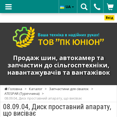
UA
Вхід
ТОВ
"ПК
ЮНИОН"
-
Продаж
Продаж шин, автокамер та
шин,
запчастин до сільгосптехніки,
автокамер
навантажувачів та вантажівок
та
запчастин
до
Головна
>
Каталог
>
Запчастини для сівалок
>
сільгосптехніки,
ATESPAR (Туреччина)
>
навантажувачів
08.09.04, Диск проставний апарату, що висіває
та
08.09.04, Диск проставний апарату,
вантажівок
що висіває