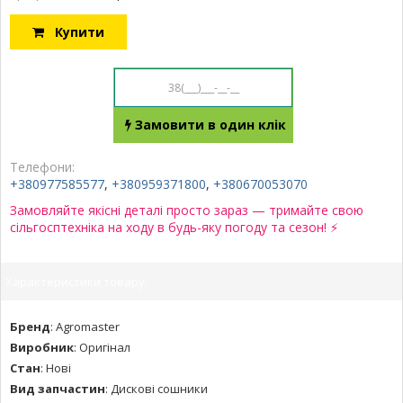
Купити
Замовити в один клік
Телефони:
+380977585577
,
+380959371800
,
+380670053070
Замовляйте якісні деталі просто зараз — тримайте свою
сільгосптехніка на ходу в будь-яку погоду та сезон! ⚡
Характеристики товару:
Бренд
:
Agromaster
Виробник
:
Оригінал
Стан
:
Нові
Вид запчастин
:
Дискові сошники