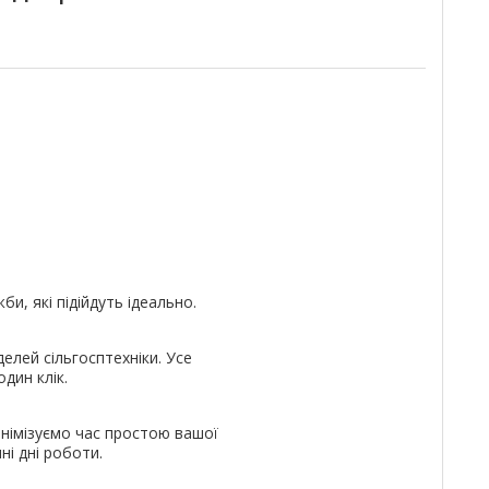
и, які підійдуть ідеально.
елей сільгосптехніки. Усе
дин клік.
німізуємо час простою вашої
ні дні роботи.