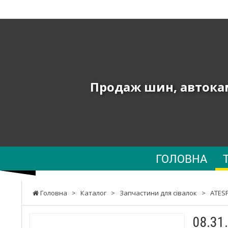
ТОВ
"ПК
ЮНИОН"
-
Продаж шин, автокам
Продаж
шин,
автокамер
та
ГОЛОВНА
запчастин
до
Головна
>
Каталог
>
Запчастини для сівалок
>
ATES
сільгосптехніки,
08.31
навантажувачів