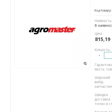
та
Код товару
вантажівок
Наявність
В наявнос
Ціна :
815,19
Кількість:
-
Гарантов
якість тов
Широкий
вибір
запчастин
Швидка
доставка
точно в с
Консульта