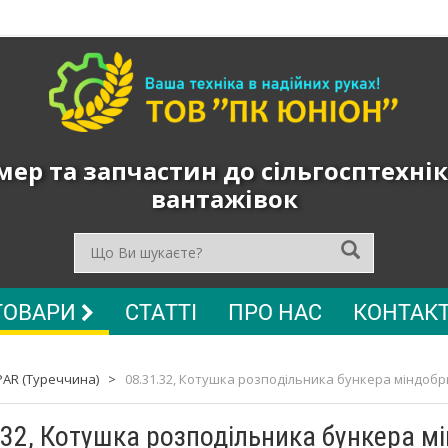
ер та запчастин до сільгосптехнік
вантажівок
ТОВАРИ
СТАТТІ
ПРО НАС
КОНТАК
PAR (Туреччина)
>
08.31.32, Котушка розподільника бункера міндобр
.32, Котушка розподільника бункера мі