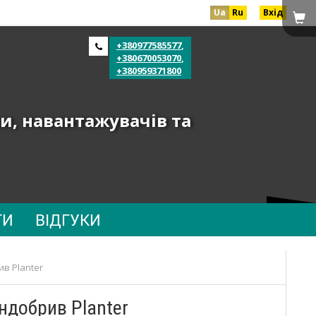
Ua
Ru
Вхід
+380977585577
,
+380670053070
,
+380959371800
и, навантажувачів та
ТИ
ВІДГУКИ
ив Planter
ндобрив Planter