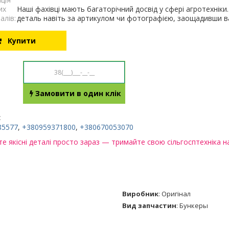
их
Наші фахівці мають багаторічний досвід у сфері агротехнік
алів:
деталь навіть за артикулом чи фотографією, заощадивши ва
Купити
Замовити в один клік
:
85577
,
+380959371800
,
+380670053070
е якісні деталі просто зараз — тримайте свою сільгосптехніка на
Виробник
:
Оригінал
Вид запчастин
:
Бункеры