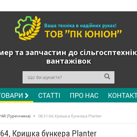
ер та запчастин до сільгосптехнік
вантажівок
ТОВАРИ
СТАТТІ
ПРО НАС
КОНТАК
PAR (Туреччина)
>
08.31.64, Кришка бункера Planter
.64, Кришка бункера Planter