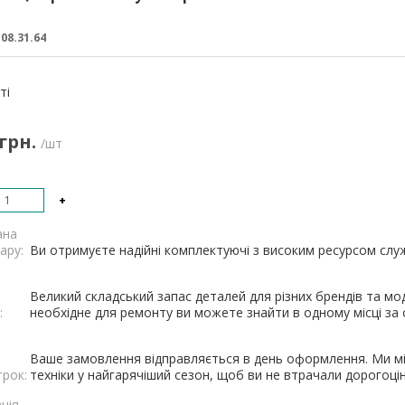
:
08.31.64
:
ті
 грн.
/шт
+
ана
ару:
Ви отримуєте надійні комплектуючі з високим ресурсом служб
Великий складський запас деталей для різних брендів та мод
:
необхідне для ремонту ви можете знайти в одному місці за о
Ваше замовлення відправляється в день оформлення. Ми мі
трок:
техніки у найгарячіший сезон, щоб ви не втрачали дорогоцін
ція