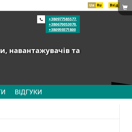
Ua
Ru
Вхід
+380977585577
,
+380670053070
,
+380959371800
и, навантажувачів та
ТИ
ВІДГУКИ