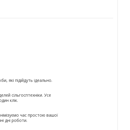
и, які підійдуть ідеально.
елей сільгосптехніки. Усе
дин клік.
німізуємо час простою вашої
ні дні роботи.