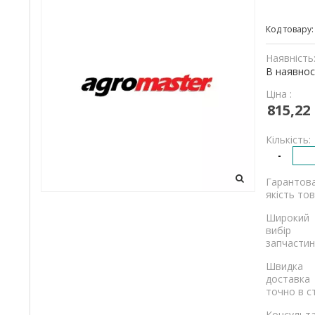
та
Код товару
вантажівок
Наявність
В наявнос
Ціна :
815,22
Кількість:
-
Гарантов
якість тов
Широкий
вибір
запчастин
Швидка
доставка
точно в с
Консульта