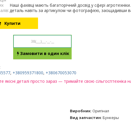
их
Наші фахівці мають багаторічний досвід у сфері агротехнік
алів:
деталь навіть за артикулом чи фотографією, заощадивши ва
Купити
Замовити в один клік
:
85577
,
+380959371800
,
+380670053070
е якісні деталі просто зараз — тримайте свою сільгосптехніка на
Виробник
:
Оригінал
Вид запчастин
:
Бункеры