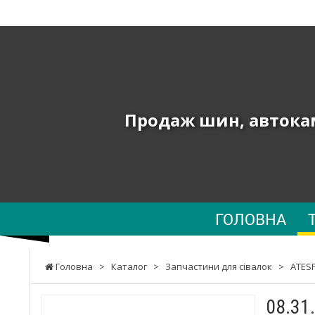
ТОВ
"ПК
ЮНИОН"
-
Продаж шин, автокам
Продаж
шин,
автокамер
та
ГОЛОВНА
запчастин
до
Головна
>
Каталог
>
Запчастини для сівалок
>
ATES
сільгосптехніки,
08.31
навантажувачів