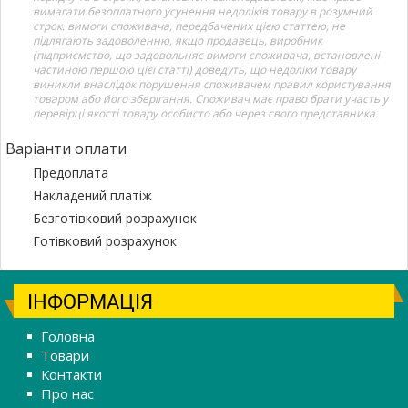
вимагати безоплатного усунення недоліків товару в розумний
строк. вимоги споживача, передбачених цією статтею, не
підлягають задоволенню, якщо продавець, виробник
(підприємство, що задовольняє вимоги споживача, встановлені
частиною першою цієї статті) доведуть, що недоліки товару
виникли внаслідок порушення споживачем правил користування
товаром або його зберігання. Споживач має право брати участь у
перевірці якості товару особисто або через свого представника.
Варіанти оплати
Предоплата
Накладений платіж
Безготівковий розрахунок
Готівковий розрахунок
ІНФОРМАЦІЯ
Головна
Товари
Контакти
Про нас