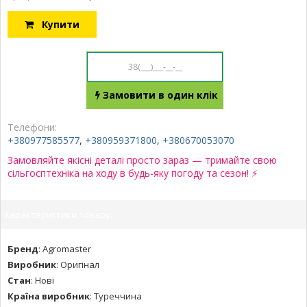
Купити
Замовити в один клік
Телефони:
+380977585577
,
+380959371800
,
+380670053070
Замовляйте якісні деталі просто зараз — тримайте свою
сільгосптехніка на ходу в будь-яку погоду та сезон! ⚡
Характеристики товару:
Бренд
:
Agromaster
Виробник
:
Оригінал
Стан
:
Нові
Країна виробник
:
Туреччина