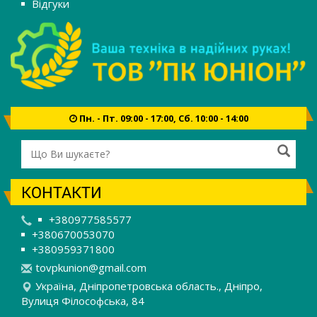
Відгуки
Пн. - Пт. 09:00 - 17:00, Сб. 10:00 - 14:00
КОНТАКТИ
+380977585577
+380670053070
+380959371800
t
ovp
kun
ion
@gm
ail
.co
m
Україна, Дніпропетровська область., Дніпро,
Вулиця Філософська, 84