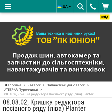
UA
Вхід
ТОВ
"ПК
ЮНИОН"
-
Продаж
Продаж шин, автокамер та
шин,
запчастин до сільгосптехніки,
автокамер
навантажувачів та вантажівок
та
запчастин
до
Головна
>
Каталог
>
Запчастини для сівалок
>
сільгосптехніки,
ATESPAR (Туреччина)
>
навантажувачів
08.08.02, Кришка редуктора посівного ряду (ліва) Planter
та
08.08.02, Кришка редуктора
вантажівок
посівного ряду (ліва) Planter