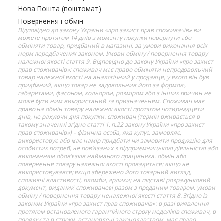
Нова Пошта (поштомат)
Повернення і обмін
Відповідно до закону України «про захист прав споживачів» ви
можете протягом 14 днів з моменту покупки повернути або
обміняти товар, придбаний в магазині, за умови виконання всіх
норм передбачених законом. Умови обміну / повернення товару
належної якості стаття 9. Відповідно до закону України «про захист
прав споживачів»: споживач має право обміняти непродовольчий
товар належної якості на аналогічний у продавця, у якого він був
придбаний, якщо товар не задовольнив його за формою,
габаритами, фасоном, кольором, розміром або з інших причин не
може бути ним використаний за призначенням. Споживач має
право на обмін товару належної якості протягом чотирнадцяти
днів, не рахуючи дня покупки. споживач (термін вживається в
такому значенні згідно статті 1. п.22 закону України «про захист
прав споживачів») – фізична особа, яка купує, замовляє,
використовує або має намір придбати чи замовити продукцію для
особистих потреб, не пов’язаних з підприємницькою діяльністю або
виконанням обов’язків найманого працівника. обмін або
повернення товару належної якості провадиться: якщо не
використовувався; якщо збережено його товарний вигляд,
споживчі властивості, пломби, ярлики; на підставі розрахунковий
документ, виданий споживачеві разом з проданим товаром. умови
обміну / повернення товару неналежної якості стаття 8. Згідно із
законом України «про захист прав споживачів»: в разі виявлення
протягом встановленого гарантійного строку недоліків споживач, в
порядку та в строки, встановлені законодавством, має право