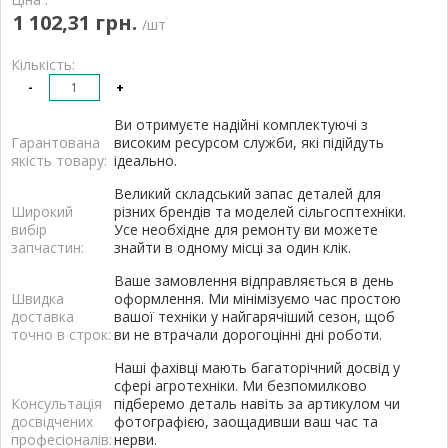
1 102,31 грн.
/шт
Кількість:
-
+
Ви отримуєте надійні комплектуючі з
Гарантована
високим ресурсом служби, які підійдуть
якість товару:
ідеально.
Великий складський запас деталей для
Широкий
різних брендів та моделей сільгосптехніки.
вибір
Усе необхідне для ремонту ви можете
запчастин:
знайти в одному місці за один клік.
Ваше замовлення відправляється в день
Швидка
оформлення. Ми мінімізуємо час простою
доставка
вашої техніки у найгарячіший сезон, щоб
точно в строк:
ви не втрачали дорогоцінні дні роботи.
Наші фахівці мають багаторічний досвід у
сфері агротехніки. Ми безпомилково
Консультація
підберемо деталь навіть за артикулом чи
досвідчених
фотографією, заощадивши ваш час та
професіоналів:
нерви.