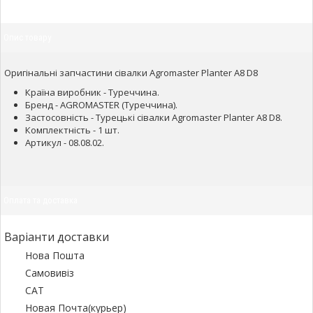
Опис товару
Оригінальні запчастини сівалки Agromaster Planter A8 D8
Країна виробник - Туреччина.
Бренд - AGROMASTER (Туреччина).
Застосовність - Турецькі сівалки Agromaster Planter A8 D8.
Комплектність - 1 шт.
Артикул - 08.08.02.
Оплата та доставка
Варіанти доставки
Нова Пошта
Самовивіз
САТ
Новая Почта(курьер)