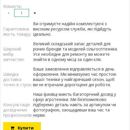
Кількість:
-
+
Ви отримуєте надійні комплектуючі з
Гарантована
високим ресурсом служби, які підійдуть
якість товару:
ідеально.
Великий складський запас деталей для
Широкий
різних брендів та моделей сільгосптехніки.
вибір
Усе необхідне для ремонту ви можете
запчастин:
знайти в одному місці за один клік.
Ваше замовлення відправляється в день
Швидка
оформлення. Ми мінімізуємо час простою
доставка
вашої техніки у найгарячіший сезон, щоб
точно в строк:
ви не втрачали дорогоцінні дні роботи.
Наші фахівці мають багаторічний досвід у
сфері агротехніки. Ми безпомилково
Консультація
підберемо деталь навіть за артикулом чи
досвідчених
фотографією, заощадивши ваш час та
професіоналів:
нерви.
Купити