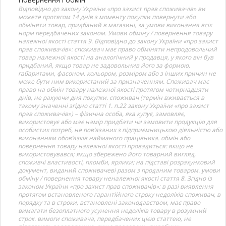
Відповідно до закону України «про захист прав споживачів» ви
можете протягом 14 днів з моменту покупки повернути або
обміняти товар, придбаний в магазині, за умови виконання всіх
норм передбачених законом. Умови обміну / повернення товару
належної якості стаття 9. Відповідно до закону України «про захист
прав споживачів»: споживач має право обміняти непродовольчий
товар належної якості на аналогічний у продавця, у якого він був
придбаний, якщо товар не задовольнив його за формою,
габаритами, фасоном, кольором, розміром або з інших причин не
може бути ним використаний за призначенням. Споживач має
право на обмін товару належної якості протягом чотирнадцяти
днів, не рахуючи дня покупки. споживач (термін вживається в
такому значенні згідно статті 1. п.22 закону України «про захист
прав споживачів») – фізична особа, яка купує, замовляє,
використовує або має намір придбати чи замовити продукцію для
особистих потреб, не пов’язаних з підприємницькою діяльністю або
виконанням обов’язків найманого працівника. обмін або
повернення товару належної якості провадиться: якщо не
використовувався; якщо збережено його товарний вигляд,
споживчі властивості, пломби, ярлики; на підставі розрахунковий
документ, виданий споживачеві разом з проданим товаром. умови
обміну / повернення товару неналежної якості стаття 8. Згідно із
законом України «про захист прав споживачів»: в разі виявлення
протягом встановленого гарантійного строку недоліків споживач, в
порядку та в строки, встановлені законодавством, має право
вимагати безоплатного усунення недоліків товару в розумний
строк. вимоги споживача, передбачених цією статтею, не