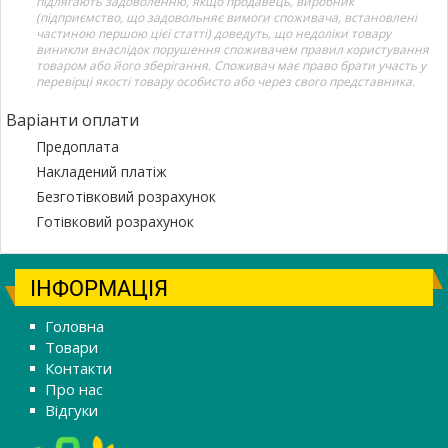
підлягають задоволенню, якщо продавець, виробник
(підприємство, що задовольняє вимоги споживача, встановлені
частиною першою цієї статті) доведуть, що недоліки товару
виникли внаслідок порушення споживачем правил користування
товаром або його зберігання. Споживач має право брати участь у
перевірці якості товару особисто або через свого представника.
Варіанти оплати
Предоплата
Накладений платіж
Безготівковий розрахунок
Готівковий розрахунок
ІНФОРМАЦІЯ
Головна
Товари
Контакти
Про нас
Відгуки