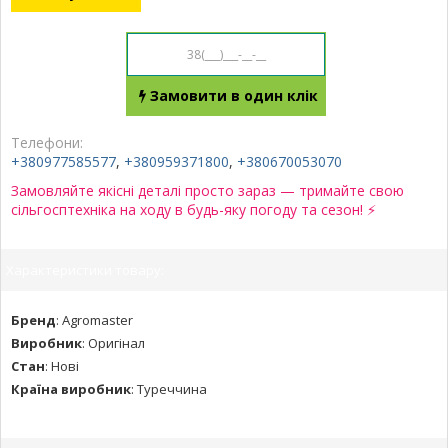
Замовити в один клік
Телефони:
+380977585577
,
+380959371800
,
+380670053070
Замовляйте якісні деталі просто зараз — тримайте свою
сільгосптехніка на ходу в будь-яку погоду та сезон! ⚡
Характеристики товару:
Бренд
:
Agromaster
Виробник
:
Оригінал
Стан
:
Нові
Країна виробник
:
Туреччина