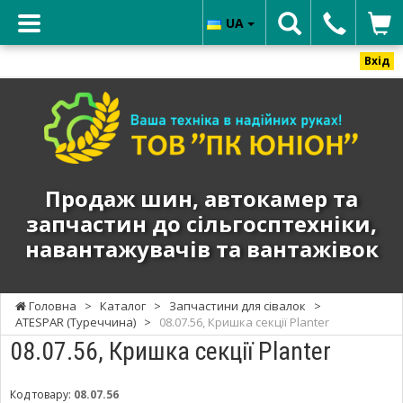
UA
Вхід
ТОВ
"ПК
ЮНИОН"
-
Продаж
Продаж шин, автокамер та
шин,
запчастин до сільгосптехніки,
автокамер
навантажувачів та вантажівок
та
запчастин
до
Головна
>
Каталог
>
Запчастини для сівалок
>
сільгосптехніки,
ATESPAR (Туреччина)
>
08.07.56, Кришка секції Planter
навантажувачів
08.07.56, Кришка секції Planter
та
вантажівок
Код товару:
08.07.56