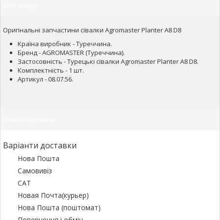
Опис товару
Оригінальні запчастини сівалки Agromaster Planter A8 D8
Країна виробник - Туреччина.
Бренд - AGROMASTER (Туреччина).
Застосовність - Турецькі сівалки Agromaster Planter A8 D8.
Комплектність - 1 шт.
Артикул - 08.07.56.
Оплата та доставка
Варіанти доставки
Нова Пошта
Самовивіз
САТ
Новая Почта(курьер)
Нова Пошта (поштомат)
Повернення і обмін