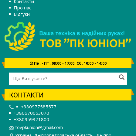
Контакти
Про нас
Відгуки
Пн. - Пт. 09:00 - 17:00, Сб. 10:00 - 14:00
КОНТАКТИ
+380977585577
+380670053070
+380959371800
t
ovp
kun
ion
@gm
ail
.co
m
Україна, Дніпропетровська область., Дніпро,