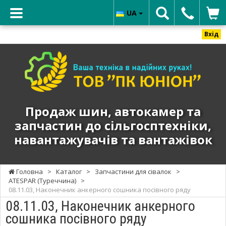
UA
Вхід
ТОВ
"ПК
ЮНИОН"
-
Продаж
Продаж шин, автокамер та
шин,
запчастин до сільгосптехніки,
автокамер
навантажувачів та вантажівок
та
запчастин
до
Головна
>
Каталог
>
Запчастини для сівалок
>
сільгосптехніки,
ATESPAR (Туреччина)
>
навантажувачів
08.11.03, Наконечник анкерного сошника посівного ряду
та
08.11.03, Наконечник анкерного
вантажівок
сошника посівного ряду