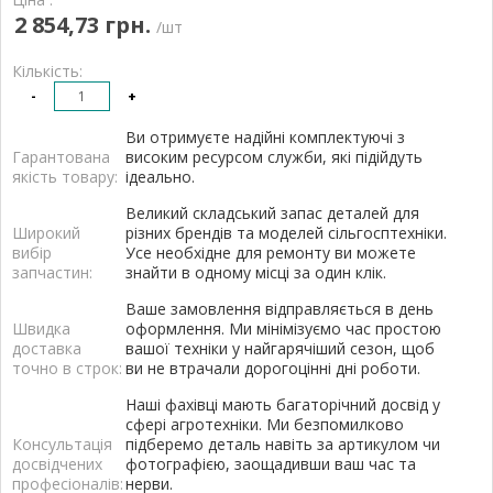
2 854,73 грн.
/шт
Кількість:
-
+
Ви отримуєте надійні комплектуючі з
Гарантована
високим ресурсом служби, які підійдуть
якість товару:
ідеально.
Великий складський запас деталей для
Широкий
різних брендів та моделей сільгосптехніки.
вибір
Усе необхідне для ремонту ви можете
запчастин:
знайти в одному місці за один клік.
Ваше замовлення відправляється в день
Швидка
оформлення. Ми мінімізуємо час простою
доставка
вашої техніки у найгарячіший сезон, щоб
точно в строк:
ви не втрачали дорогоцінні дні роботи.
Наші фахівці мають багаторічний досвід у
сфері агротехніки. Ми безпомилково
Консультація
підберемо деталь навіть за артикулом чи
досвідчених
фотографією, заощадивши ваш час та
професіоналів:
нерви.