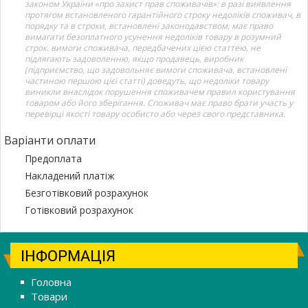
законом України «про захист прав споживачів»: в разі виявлення
протягом встановленого гарантійного строку недоліків споживач, в
порядку та в строки, встановлені законодавством, має право
вимагати безоплатного усунення недоліків товару в розумний
строк. вимоги споживача, передбачених цією статтею, не
підлягають задоволенню, якщо продавець, виробник
(підприємство, що задовольняє вимоги споживача, встановлені
частиною першою цієї статті) доведуть, що недоліки товару
виникли внаслідок порушення споживачем правил користування
товаром або його зберігання. Споживач має право брати участь у
перевірці якості товару особисто або через свого представника.
Варіанти оплати
Предоплата
Накладений платіж
Безготівковий розрахунок
Готівковий розрахунок
ІНФОРМАЦІЯ
Головна
Товари