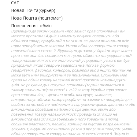
САТ
Новая Почта(курьер)
Нова Пошта (поштомат)
Повернення і обмін
Відповідно до закону України «про захист прав споживачів» ви
можете протягом 14 днів з моменту покупки повернути або
обміняти товар, придбаний в магазині, за умови виконання всіх
норм передбачених законом. Умови обміну / повернення товару
належної якості стаття 9. Відповідно до закону України «про захист
прав споживачів»: споживач має право обміняти непродовольчий
товар належної якості на аналогічний у продавця, у якого він був
придбаний, якщо товар не задовольнив його за формою,
габаритами, фасоном, кольором, розміром або з інших причин не
може бути ним використаний за призначенням. Споживач має
право на обмін товару належної якості протягом чотирнадцяти
днів, не рахуючи дня покупки. споживач (термін вживається в
такому значенні згідно статті 1. п.22 закону України «про захист
прав споживачів») – фізична особа, яка купує, замовляє,
використовує або має намір придбати чи замовити продукцію для
особистих потреб, не пов’язаних з підприємницькою діяльністю або
виконанням обов’язків найманого працівника. обмін або
повернення товару належної якості провадиться: якщо не
використовувався; якщо збережено його товарний вигляд,
споживчі властивості, пломби, ярлики; на підставі розрахунковий
документ, виданий споживачеві разом з проданим товаром. умови
обміну / повернення товару неналежної якості стаття 8. Згідно із