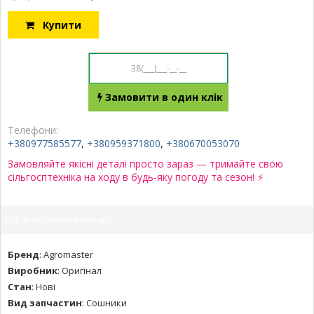
Купити
Замовити в один клік
Телефони:
+380977585577
,
+380959371800
,
+380670053070
Замовляйте якісні деталі просто зараз — тримайте свою
сільгосптехніка на ходу в будь-яку погоду та сезон! ⚡
Характеристики товару:
Бренд
:
Agromaster
Виробник
:
Оригінал
Стан
:
Нові
Вид запчастин
:
Сошники