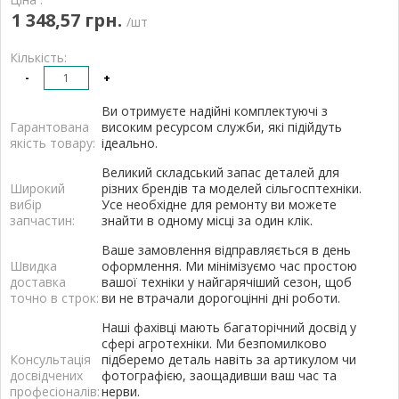
1 348,57 грн.
/шт
Кількість:
-
+
Ви отримуєте надійні комплектуючі з
Гарантована
високим ресурсом служби, які підійдуть
якість товару:
ідеально.
Великий складський запас деталей для
Широкий
різних брендів та моделей сільгосптехніки.
вибір
Усе необхідне для ремонту ви можете
запчастин:
знайти в одному місці за один клік.
Ваше замовлення відправляється в день
Швидка
оформлення. Ми мінімізуємо час простою
доставка
вашої техніки у найгарячіший сезон, щоб
точно в строк:
ви не втрачали дорогоцінні дні роботи.
Наші фахівці мають багаторічний досвід у
сфері агротехніки. Ми безпомилково
Консультація
підберемо деталь навіть за артикулом чи
досвідчених
фотографією, заощадивши ваш час та
професіоналів:
нерви.