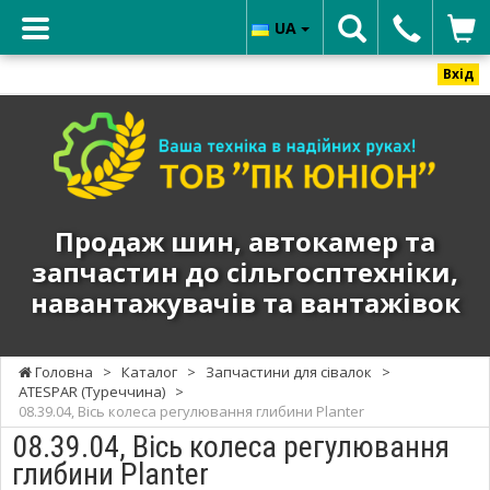
UA
Вхід
ТОВ
"ПК
ЮНИОН"
-
Продаж
Продаж шин, автокамер та
шин,
запчастин до сільгосптехніки,
автокамер
навантажувачів та вантажівок
та
запчастин
до
Головна
>
Каталог
>
Запчастини для сівалок
>
сільгосптехніки,
ATESPAR (Туреччина)
>
навантажувачів
08.39.04, Вісь колеса регулювання глибини Planter
та
08.39.04, Вісь колеса регулювання
вантажівок
глибини Planter