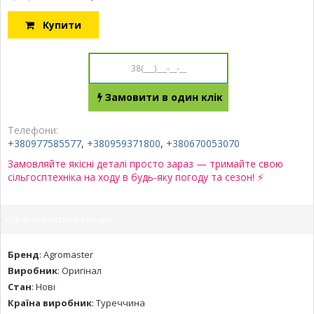
Купити
Замовити в один клік
Телефони:
+380977585577
,
+380959371800
,
+380670053070
Замовляйте якісні деталі просто зараз — тримайте свою
сільгосптехніка на ходу в будь-яку погоду та сезон! ⚡
Характеристики товару:
Бренд
:
Agromaster
Виробник
:
Оригінал
Стан
:
Нові
Країна виробник
:
Туреччина