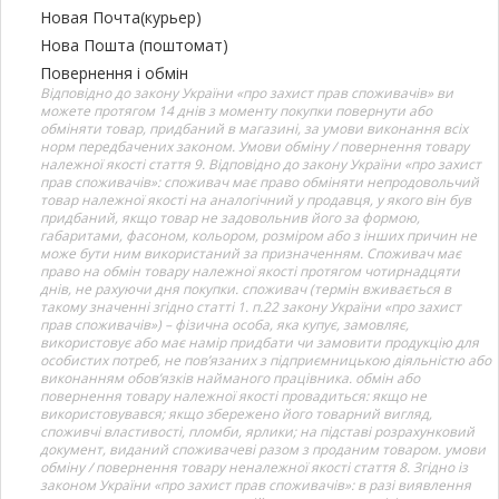
Новая Почта(курьер)
Нова Пошта (поштомат)
Повернення і обмін
Відповідно до закону України «про захист прав споживачів» ви
можете протягом 14 днів з моменту покупки повернути або
обміняти товар, придбаний в магазині, за умови виконання всіх
норм передбачених законом. Умови обміну / повернення товару
належної якості стаття 9. Відповідно до закону України «про захист
прав споживачів»: споживач має право обміняти непродовольчий
товар належної якості на аналогічний у продавця, у якого він був
придбаний, якщо товар не задовольнив його за формою,
габаритами, фасоном, кольором, розміром або з інших причин не
може бути ним використаний за призначенням. Споживач має
право на обмін товару належної якості протягом чотирнадцяти
днів, не рахуючи дня покупки. споживач (термін вживається в
такому значенні згідно статті 1. п.22 закону України «про захист
прав споживачів») – фізична особа, яка купує, замовляє,
використовує або має намір придбати чи замовити продукцію для
особистих потреб, не пов’язаних з підприємницькою діяльністю або
виконанням обов’язків найманого працівника. обмін або
повернення товару належної якості провадиться: якщо не
використовувався; якщо збережено його товарний вигляд,
споживчі властивості, пломби, ярлики; на підставі розрахунковий
документ, виданий споживачеві разом з проданим товаром. умови
обміну / повернення товару неналежної якості стаття 8. Згідно із
законом України «про захист прав споживачів»: в разі виявлення