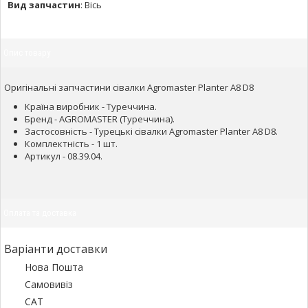
Вид запчастин
:
Вісь
Опис товару
Оригінальні запчастини сівалки Agromaster Planter A8 D8
Країна виробник - Туреччина.
Бренд - AGROMASTER (Туреччина).
Застосовність - Турецькі сівалки Agromaster Planter A8 D8.
Комплектність - 1 шт.
Артикул - 08.39.04.
Оплата та доставка
Варіанти доставки
Нова Пошта
Самовивіз
САТ