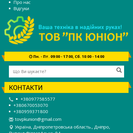
Про нас
Відгуки
Пн. - Пт. 09:00 - 17:00, Сб. 10:00 - 14:00
КОНТАКТИ
+380977585577
+380670053070
+380959371800
t
ovp
kun
ion
@gm
ail
.co
m
Україна, Дніпропетровська область., Дніпро,
Вулиця Філософська, 84