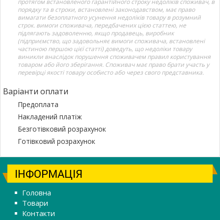
протягом встановленого гарантійного строку недоліків споживач, в
порядку та в строки, встановлені законодавством, має право
вимагати безоплатного усунення недоліків товару в розумний
строк. вимоги споживача, передбачених цією статтею, не
підлягають задоволенню, якщо продавець, виробник
(підприємство, що задовольняє вимоги споживача, встановлені
частиною першою цієї статті) доведуть, що недоліки товару
виникли внаслідок порушення споживачем правил користування
товаром або його зберігання. Споживач має право брати участь у
перевірці якості товару особисто або через свого представника.
Варіанти оплати
Предоплата
Накладений платіж
Безготівковий розрахунок
Готівковий розрахунок
ІНФОРМАЦІЯ
Головна
Товари
Контакти