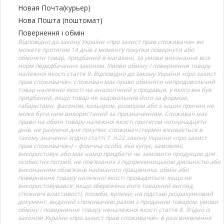
Новая Почта(курьер)
Нова Пошта (поштомат)
Повернення і обмін
Відповідно до закону України «про захист прав споживачів» ви
можете протягом 14 днів з моменту покупки повернути або
обміняти товар, придбаний в магазині, за умови виконання всіх
норм передбачених законом. Умови обміну / повернення товару
належної якості стаття 9. Відповідно до закону України «про захист
прав споживачів»: споживач має право обміняти непродовольчий
товар належної якості на аналогічний у продавця, у якого він був
придбаний, якщо товар не задовольнив його за формою,
габаритами, фасоном, кольором, розміром або з інших причин не
може бути ним використаний за призначенням. Споживач має
право на обмін товару належної якості протягом чотирнадцяти
днів, не рахуючи дня покупки. споживач (термін вживається в
такому значенні згідно статті 1. п.22 закону України «про захист
прав споживачів») – фізична особа, яка купує, замовляє,
використовує або має намір придбати чи замовити продукцію для
особистих потреб, не пов’язаних з підприємницькою діяльністю або
виконанням обов’язків найманого працівника. обмін або
повернення товару належної якості провадиться: якщо не
використовувався; якщо збережено його товарний вигляд,
споживчі властивості, пломби, ярлики; на підставі розрахунковий
документ, виданий споживачеві разом з проданим товаром. умови
обміну / повернення товару неналежної якості стаття 8. Згідно із
законом України «про захист прав споживачів»: в разі виявлення