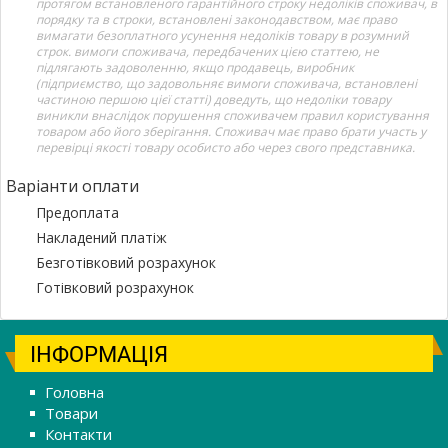
протягом встановленого гарантійного строку недоліків споживач, в
порядку та в строки, встановлені законодавством, має право
вимагати безоплатного усунення недоліків товару в розумний
строк. вимоги споживача, передбачених цією статтею, не
підлягають задоволенню, якщо продавець, виробник
(підприємство, що задовольняє вимоги споживача, встановлені
частиною першою цієї статті) доведуть, що недоліки товару
виникли внаслідок порушення споживачем правил користування
товаром або його зберігання. Споживач має право брати участь у
перевірці якості товару особисто або через свого представника.
Варіанти оплати
Предоплата
Накладений платіж
Безготівковий розрахунок
Готівковий розрахунок
ІНФОРМАЦІЯ
Головна
Товари
Контакти