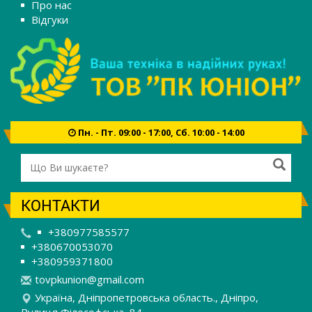
Про нас
Відгуки
Пн. - Пт. 09:00 - 17:00, Сб. 10:00 - 14:00
КОНТАКТИ
+380977585577
+380670053070
+380959371800
t
ovp
kun
ion
@gm
ail
.co
m
Україна, Дніпропетровська область., Дніпро,
Вулиця Філософська, 84