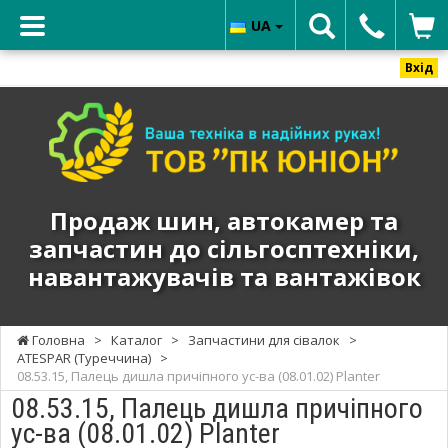
UA
Вхід
ТОВ
"ПК
ЮНИОН"
-
Продаж
Продаж шин, автокамер та
шин,
запчастин до сільгосптехніки,
автокамер
навантажувачів та вантажівок
та
запчастин
до
Головна
>
Каталог
>
Запчастини для сівалок
>
сільгосптехніки,
ATESPAR (Туреччина)
>
навантажувачів
08.53.15, Палець дишла причіпного ус-ва (08.01.02) Planter
та
08.53.15, Палець дишла причіпного
вантажівок
ус-ва (08.01.02) Planter