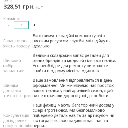
328,51 грн.
/шт
Кількість:
-
+
Ви отримуєте надійні комплектуючі з
Гарантована
високим ресурсом служби, які підійдуть
якість товару:
ідеально.
Великий складський запас деталей для
Широкий
різних брендів та моделей сільгосптехніки.
вибір
Усе необхідне для ремонту ви можете
запчастин:
знайти в одному місці за один клік.
Ваше замовлення відправляється в день
Швидка
оформлення. Ми мінімізуємо час простою
доставка
вашої техніки у найгарячіший сезон, щоб
точно в строк:
ви не втрачали дорогоцінні дні роботи.
Наші фахівці мають багаторічний досвід у
сфері агротехніки. Ми безпомилково
Консультація
підберемо деталь навіть за артикулом чи
досвідчених
фотографією, заощадивши ваш час та
професіоналів:
нерви.