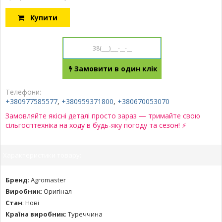
Купити
Замовити в один клік
Телефони:
+380977585577
,
+380959371800
,
+380670053070
Замовляйте якісні деталі просто зараз — тримайте свою
сільгосптехніка на ходу в будь-яку погоду та сезон! ⚡
Характеристики товару:
Бренд
:
Agromaster
Виробник
:
Оригінал
Стан
:
Нові
Країна виробник
:
Туреччина