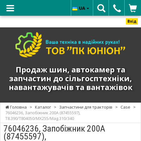
UA
Вхід
ТОВ
"ПК
ЮНИОН"
-
Продаж
Продаж шин, автокамер та
шин,
запчастин до сільгосптехніки,
автокамер
навантажувачів та вантажівок
та
запчастин
до
Головна
>
Каталог
>
Запчастини для тракторів
>
Case
>
сільгосптехніки,
76046236, Запобіжник 200A (87455597),
навантажувачів
T8.390/T804050/MX255/Mag.310/340
та
76046236, Запобіжник 200A
вантажівок
(87455597),