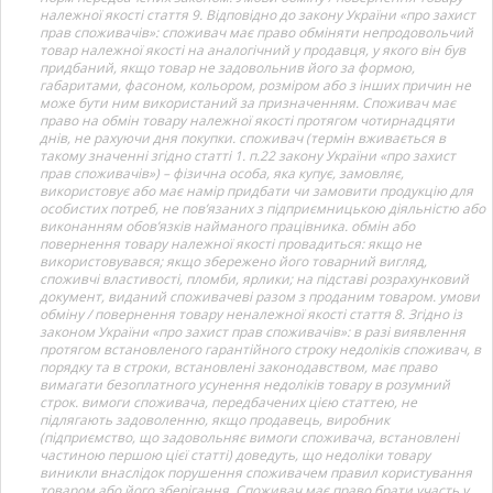
належної якості стаття 9. Відповідно до закону України «про захист
прав споживачів»: споживач має право обміняти непродовольчий
товар належної якості на аналогічний у продавця, у якого він був
придбаний, якщо товар не задовольнив його за формою,
габаритами, фасоном, кольором, розміром або з інших причин не
може бути ним використаний за призначенням. Споживач має
право на обмін товару належної якості протягом чотирнадцяти
днів, не рахуючи дня покупки. споживач (термін вживається в
такому значенні згідно статті 1. п.22 закону України «про захист
прав споживачів») – фізична особа, яка купує, замовляє,
використовує або має намір придбати чи замовити продукцію для
особистих потреб, не пов’язаних з підприємницькою діяльністю або
виконанням обов’язків найманого працівника. обмін або
повернення товару належної якості провадиться: якщо не
використовувався; якщо збережено його товарний вигляд,
споживчі властивості, пломби, ярлики; на підставі розрахунковий
документ, виданий споживачеві разом з проданим товаром. умови
обміну / повернення товару неналежної якості стаття 8. Згідно із
законом України «про захист прав споживачів»: в разі виявлення
протягом встановленого гарантійного строку недоліків споживач, в
порядку та в строки, встановлені законодавством, має право
вимагати безоплатного усунення недоліків товару в розумний
строк. вимоги споживача, передбачених цією статтею, не
підлягають задоволенню, якщо продавець, виробник
(підприємство, що задовольняє вимоги споживача, встановлені
частиною першою цієї статті) доведуть, що недоліки товару
виникли внаслідок порушення споживачем правил користування
товаром або його зберігання. Споживач має право брати участь у