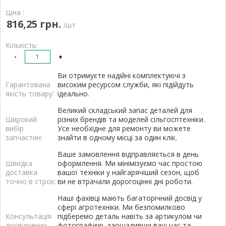
Ціна :
816,25 грн.
/шт
Кількість:
-
+
Ви отримуєте надійні комплектуючі з
Гарантована
високим ресурсом служби, які підійдуть
якість товару:
ідеально.
Великий складський запас деталей для
Широкий
різних брендів та моделей сільгосптехніки.
вибір
Усе необхідне для ремонту ви можете
запчастин:
знайти в одному місці за один клік.
Ваше замовлення відправляється в день
Швидка
оформлення. Ми мінімізуємо час простою
доставка
вашої техніки у найгарячіший сезон, щоб
точно в строк:
ви не втрачали дорогоцінні дні роботи.
Наші фахівці мають багаторічний досвід у
сфері агротехніки. Ми безпомилково
Консультація
підберемо деталь навіть за артикулом чи
досвідчених
фотографією, заощадивши ваш час та