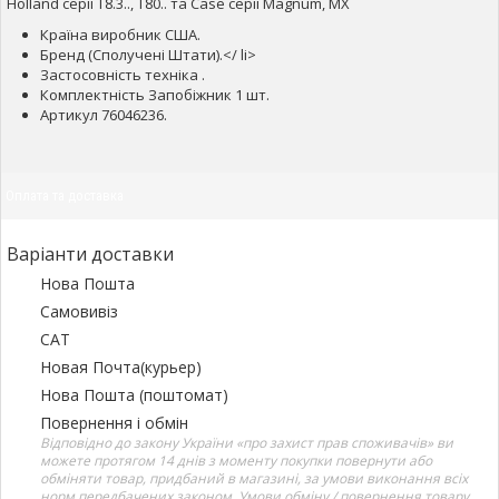
Holland серії T8.3.., T80.. та Case серії Magnum, MX
Країна виробник США.
Бренд (Сполучені Штати).</ li>
Застосовність техніка .
Комплектність Запобіжник 1 шт.
Артикул 76046236.
Оплата та доставка
Варіанти доставки
Нова Пошта
Самовивіз
САТ
Новая Почта(курьер)
Нова Пошта (поштомат)
Повернення і обмін
Відповідно до закону України «про захист прав споживачів» ви
можете протягом 14 днів з моменту покупки повернути або
обміняти товар, придбаний в магазині, за умови виконання всіх
норм передбачених законом. Умови обміну / повернення товару