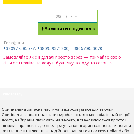
Замовити в один клік
Телефони:
+380977585577
,
+380959371800
,
+380670053070
Замовляйте якісні деталі просто зараз — тримайте свою
сільгосптехніка на ходу в будь-яку погоду та сезон! ⚡
Опис товару
Оригінальна запасна частина, застосовується для техніки.
Оригінальні запасні частини виробляються з матеріалів найвищої
якості, найкраще підходять на техніку, встановлюються просто і
швидко, працюють довше. При установці оригінальної запчастини
Ви впевнені в її якості та надійності Вашої техніки New Holland або