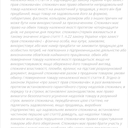
прав споживачів»: споживач має право обміняти непродовольчий
товар належної якості на аналогічний у продавця, у якого він був
придбаний, якщо товар не задовольнив його за формою,
габаритами, фасоном, кольором, розміром або з інших причин не
може бути ним використаний за призначенням. Споживач має
право на обмін товару належної якості протягом чотирнадцяти
днів, не рахуючи дня покупки. споживач (термін вживається в
такому значенні згідно статті 1. п.22 закону України «про захист
прав споживачів») – фізична особа, яка купує, замовляє,
використовує або має намір придбати чи замовити продукцію для
особистих потреб, не пов’язаних з підприємницькою діяльністю або
виконанням обов’язків найманого працівника. обмін або
повернення товару належної якості провадиться: якщо не
використовувався; якщо збережено його товарний вигляд,
споживчі властивості, пломби, ярлики; на підставі розрахунковий
документ, виданий споживачеві разом з проданим товаром. умови
обміну / повернення товару неналежної якості стаття 8. Згідно із
законом України «про захист прав споживачів»: в разі виявлення
протягом встановленого гарантійного строку недоліків споживач, в
порядку та в строки, встановлені законодавством, має право
вимагати безоплатного усунення недоліків товару в розумний
строк. вимоги споживача, передбачених цією статтею, не
підлягають задоволенню, якщо продавець, виробник
(підприємство, що задовольняє вимоги споживача, встановлені
частиною першою цієї статті) доведуть, що недоліки товару
виникли внаслідок порушення споживачем правил користування
товаром або його зберігання. Споживач має право брати участь у
перевірці якості товару особисто або через свого представника.