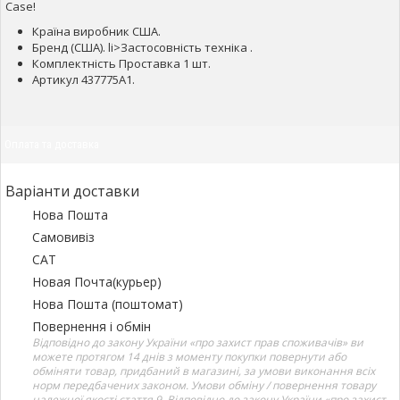
Case!
Країна виробник США.
Бренд (США). li>Застосовність техніка .
Комплектність Проставка 1 шт.
Артикул 437775A1.
Оплата та доставка
Варіанти доставки
Нова Пошта
Самовивіз
САТ
Новая Почта(курьер)
Нова Пошта (поштомат)
Повернення і обмін
Відповідно до закону України «про захист прав споживачів» ви
можете протягом 14 днів з моменту покупки повернути або
обміняти товар, придбаний в магазині, за умови виконання всіх
норм передбачених законом. Умови обміну / повернення товару
належної якості стаття 9. Відповідно до закону України «про захист