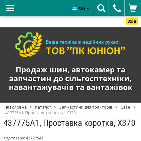
UA
Вхід
ТОВ
"ПК
ЮНИОН"
-
Продаж
Продаж шин, автокамер та
шин,
запчастин до сільгосптехніки,
автокамер
навантажувачів та вантажівок
та
запчастин
до
Головна
>
Каталог
>
Запчастини для тракторів
>
Case
>
сільгосптехніки,
437775A1, Проставка коротка, X370
навантажувачів
437775A1, Проставка коротка, X370
та
вантажівок
Код товару:
437775A1