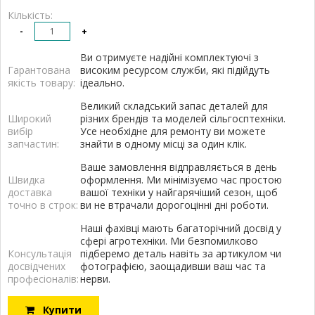
Кількість:
-
+
Ви отримуєте надійні комплектуючі з
Гарантована
високим ресурсом служби, які підійдуть
якість товару:
ідеально.
Великий складський запас деталей для
Широкий
різних брендів та моделей сільгосптехніки.
вибір
Усе необхідне для ремонту ви можете
запчастин:
знайти в одному місці за один клік.
Ваше замовлення відправляється в день
Швидка
оформлення. Ми мінімізуємо час простою
доставка
вашої техніки у найгарячіший сезон, щоб
точно в строк:
ви не втрачали дорогоцінні дні роботи.
Наші фахівці мають багаторічний досвід у
сфері агротехніки. Ми безпомилково
Консультація
підберемо деталь навіть за артикулом чи
досвідчених
фотографією, заощадивши ваш час та
професіоналів:
нерви.
Купити