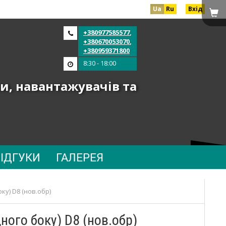
Ua
Ru
Вхід
+380977585577
,
+380670053070
,
+380959371800
8:30 - 18:00
и, навантажувачів та
ВІДГУКИ
ГАЛЕРЕЯ
ку) D8 (нов.обр)
ного боку) D8 (нов.обр)