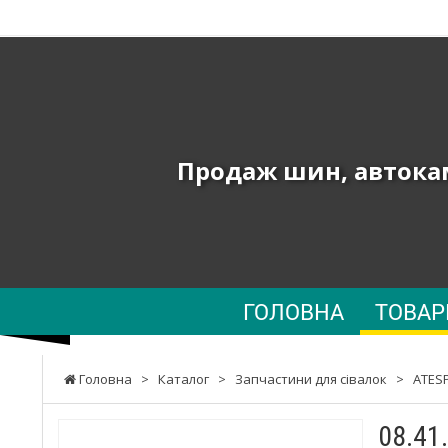
ТОВ
"ПК
ЮНИОН"
-
Продаж шин, автокам
Продаж
шин,
автокамер
та
ГОЛОВНА
ТОВА
запчастин
до
Головна
>
Каталог
>
Запчастини для сівалок
>
ATES
сільгосптехніки,
08.41
навантажувачів