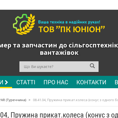
ер та запчастин до сільгосптехнік
вантажівок
РИ
СТАТТІ
ПРО НАС
КОНТАКТИ
PAR (Туреччина)
>
08.41.04, Пружина прикат.колеса (конус з одного бо
.04, Пружина прикат.колеса (конус з од