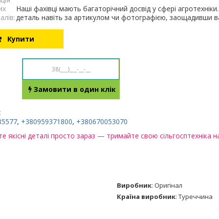
их
Наші фахівці мають багаторічний досвід у сфері агротехнік
алів:
деталь навіть за артикулом чи фотографією, заощадивши ва
Купити
Замовити в один клік
:
85577
,
+380959371800
,
+380670053070
е якісні деталі просто зараз — тримайте свою сільгосптехніка на
Виробник
:
Оригінал
Країна виробник
:
Туреччина