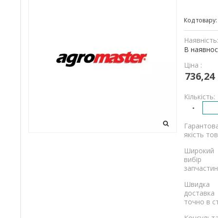
та
Код товару
вантажівок
Наявність
В наявнос
Ціна :
736,24
Кількість:
-
Гарантов
якість тов
Широкий
вибір
запчастин
Швидка
доставка
точно в с
Консульта