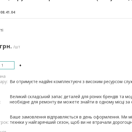
:
08.41.04
:
ті
 грн.
/шт
+
ана
ару:
Ви отримуєте надійні комплектуючі з високим ресурсом служб
Великий складський запас деталей для різних брендів та мод
:
необхідне для ремонту ви можете знайти в одному місці за о
Ваше замовлення відправляється в день оформлення. Ми мі
трок:
техніки у найгарячіший сезон, щоб ви не втрачали дорогоцін
ція