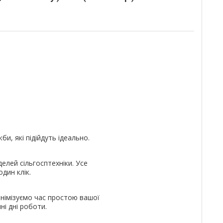
и, які підійдуть ідеально.
елей сільгосптехніки. Усе
дин клік.
німізуємо час простою вашої
ні дні роботи.