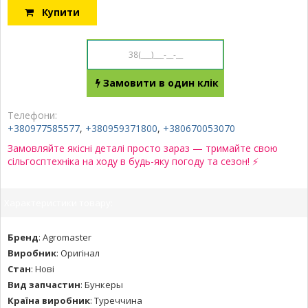
Купити
Замовити в один клік
Телефони:
+380977585577
,
+380959371800
,
+380670053070
Замовляйте якісні деталі просто зараз — тримайте свою
сільгосптехніка на ходу в будь-яку погоду та сезон! ⚡
Характеристики товару:
Бренд
:
Agromaster
Виробник
:
Оригінал
Стан
:
Нові
Вид запчастин
:
Бункеры
Країна виробник
:
Туреччина