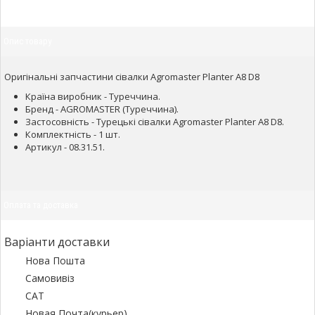
Опис товару
Оригінальні запчастини сівалки Agromaster Planter A8 D8
Країна виробник - Туреччина.
Бренд - AGROMASTER (Туреччина).
Застосовність - Турецькі сівалки Agromaster Planter A8 D8.
Комплектність - 1 шт.
Артикул - 08.31.51.
Оплата та доставка
Варіанти доставки
Нова Пошта
Самовивіз
САТ
Новая Почта(курьер)