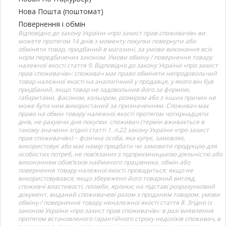
Нова Пошта (поштомат)
Повернення і обмін
Відповідно до закону України «про захист прав споживачів» ви
можете протягом 14 днів з моменту покупки повернути або
обміняти товар, придбаний в магазині, за умови виконання всіх
норм передбачених законом. Умови обміну / повернення товару
належної якості стаття 9. Відповідно до закону України «про захист
прав споживачів»: споживач має право обміняти непродовольчий
товар належної якості на аналогічний у продавця, у якого він був
придбаний, якщо товар не задовольнив його за формою,
габаритами, фасоном, кольором, розміром або з інших причин не
може бути ним використаний за призначенням. Споживач має
право на обмін товару належної якості протягом чотирнадцяти
днів, не рахуючи дня покупки. споживач (термін вживається в
такому значенні згідно статті 1. п.22 закону України «про захист
прав споживачів») – фізична особа, яка купує, замовляє,
використовує або має намір придбати чи замовити продукцію для
особистих потреб, не пов’язаних з підприємницькою діяльністю або
виконанням обов’язків найманого працівника. обмін або
повернення товару належної якості провадиться: якщо не
використовувався; якщо збережено його товарний вигляд,
споживчі властивості, пломби, ярлики; на підставі розрахунковий
документ, виданий споживачеві разом з проданим товаром. умови
обміну / повернення товару неналежної якості стаття 8. Згідно із
законом України «про захист прав споживачів»: в разі виявлення
протягом встановленого гарантійного строку недоліків споживач, в