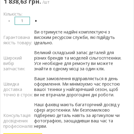
1 838,63 грн.
/шт
Кількість:
-
+
Ви отримуєте надійні комплектуючі з
Гарантована
високим ресурсом служби, які підійдуть
якість товару:
ідеально.
Великий складський запас деталей для
Широкий
різних брендів та моделей сільгосптехніки.
вибір
Усе необхідне для ремонту ви можете
запчастин:
знайти в одному місці за один клік.
Ваше замовлення відправляється в день
Швидка
оформлення. Ми мінімізуємо час простою
доставка
вашої техніки у найгарячіший сезон, щоб
точно в строк:
ви не втрачали дорогоцінні дні роботи.
Наші фахівці мають багаторічний досвід у
сфері агротехніки. Ми безпомилково
Консультація
підберемо деталь навіть за артикулом чи
досвідчених
фотографією, заощадивши ваш час та
професіоналів:
нерви.