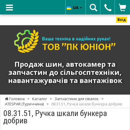
UA
Вхід
ТОВ
"ПК
ЮНИОН"
-
Продаж
Продаж шин, автокамер та
шин,
запчастин до сільгосптехніки,
автокамер
навантажувачів та вантажівок
та
запчастин
до
Головна
>
Каталог
>
Запчастини для сівалок
>
сільгосптехніки,
ATESPAR (Туреччина)
>
08.31.51, Ручка шкали бункера добрив
навантажувачів
08.31.51, Ручка шкали бункера
та
добрив
вантажівок