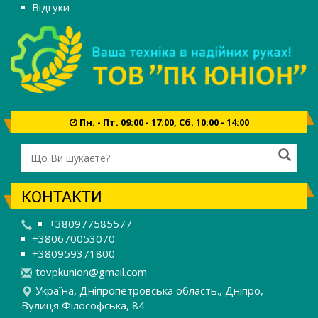
Відгуки
Пн. - Пт. 09:00 - 17:00, Сб. 10:00 - 14:00
КОНТАКТИ
+380977585577
+380670053070
+380959371800
t
ovp
kun
ion
@gm
ail
.co
m
Україна, Дніпропетровська область., Дніпро,
Вулиця Філософська, 84