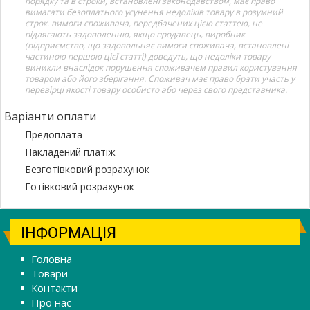
порядку та в строки, встановлені законодавством, має право
вимагати безоплатного усунення недоліків товару в розумний
строк. вимоги споживача, передбачених цією статтею, не
підлягають задоволенню, якщо продавець, виробник
(підприємство, що задовольняє вимоги споживача, встановлені
частиною першою цієї статті) доведуть, що недоліки товару
виникли внаслідок порушення споживачем правил користування
товаром або його зберігання. Споживач має право брати участь у
перевірці якості товару особисто або через свого представника.
Варіанти оплати
Предоплата
Накладений платіж
Безготівковий розрахунок
Готівковий розрахунок
ІНФОРМАЦІЯ
Головна
Товари
Контакти
Про нас