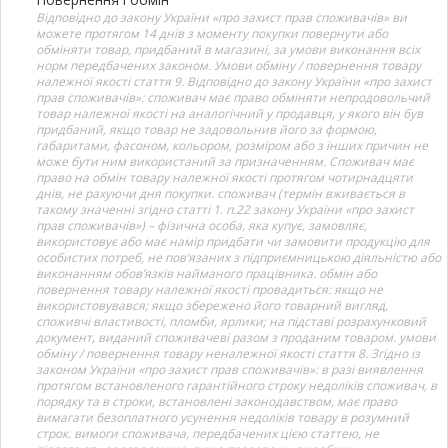
Відповідно до закону України «про захист прав споживачів» ви
можете протягом 14 днів з моменту покупки повернути або
обміняти товар, придбаний в магазині, за умови виконання всіх
норм передбачених законом. Умови обміну / повернення товару
належної якості стаття 9. Відповідно до закону України «про захист
прав споживачів»: споживач має право обміняти непродовольчий
товар належної якості на аналогічний у продавця, у якого він був
придбаний, якщо товар не задовольнив його за формою,
габаритами, фасоном, кольором, розміром або з інших причин не
може бути ним використаний за призначенням. Споживач має
право на обмін товару належної якості протягом чотирнадцяти
днів, не рахуючи дня покупки. споживач (термін вживається в
такому значенні згідно статті 1. п.22 закону України «про захист
прав споживачів») – фізична особа, яка купує, замовляє,
використовує або має намір придбати чи замовити продукцію для
особистих потреб, не пов’язаних з підприємницькою діяльністю або
виконанням обов’язків найманого працівника. обмін або
повернення товару належної якості провадиться: якщо не
використовувався; якщо збережено його товарний вигляд,
споживчі властивості, пломби, ярлики; на підставі розрахунковий
документ, виданий споживачеві разом з проданим товаром. умови
обміну / повернення товару неналежної якості стаття 8. Згідно із
законом України «про захист прав споживачів»: в разі виявлення
протягом встановленого гарантійного строку недоліків споживач, в
порядку та в строки, встановлені законодавством, має право
вимагати безоплатного усунення недоліків товару в розумний
строк. вимоги споживача, передбачених цією статтею, не