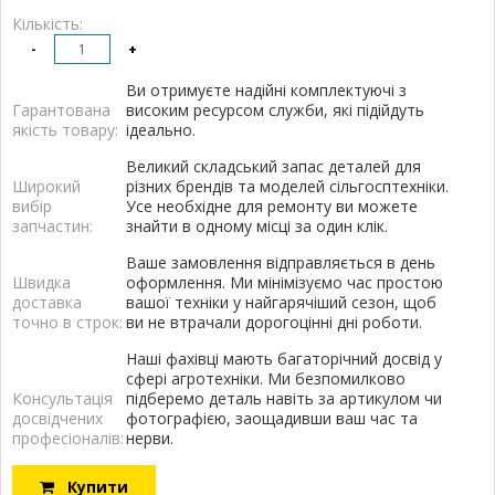
Кількість:
-
+
Ви отримуєте надійні комплектуючі з
Гарантована
високим ресурсом служби, які підійдуть
якість товару:
ідеально.
Великий складський запас деталей для
Широкий
різних брендів та моделей сільгосптехніки.
вибір
Усе необхідне для ремонту ви можете
запчастин:
знайти в одному місці за один клік.
Ваше замовлення відправляється в день
Швидка
оформлення. Ми мінімізуємо час простою
доставка
вашої техніки у найгарячіший сезон, щоб
точно в строк:
ви не втрачали дорогоцінні дні роботи.
Наші фахівці мають багаторічний досвід у
сфері агротехніки. Ми безпомилково
Консультація
підберемо деталь навіть за артикулом чи
досвідчених
фотографією, заощадивши ваш час та
професіоналів:
нерви.
Купити