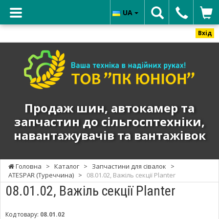
UA
Вхід
ТОВ
"ПК
ЮНИОН"
-
Продаж
Продаж шин, автокамер та
шин,
запчастин до сільгосптехніки,
автокамер
навантажувачів та вантажівок
та
запчастин
до
Головна
>
Каталог
>
Запчастини для сівалок
>
сільгосптехніки,
ATESPAR (Туреччина)
>
08.01.02, Важіль секції Planter
навантажувачів
08.01.02, Важіль секції Planter
та
вантажівок
Код товару:
08.01.02