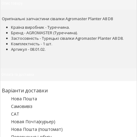
Опис товару
Оригінальні запчастини сівалки Agromaster Planter A8 D8
Країна виробник - Туреччина.
Бренд - AGROMASTER (Туреччина).
Застосовність - Турецькі сівалки Agromaster Planter A8 D8.
Комплектність - 1 шт.
Артикул - 08.01.02.
Оплата та доставка
Варіанти доставки
Нова Пошта
Самовивіз
САТ
Новая Почта(курьер)
Нова Пошта (поштомат)
Повернення і обмін