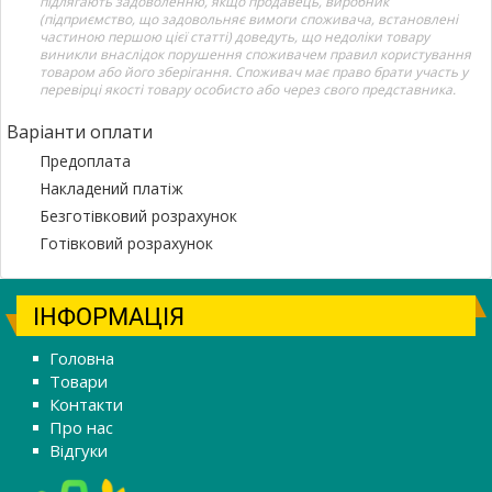
підлягають задоволенню, якщо продавець, виробник
(підприємство, що задовольняє вимоги споживача, встановлені
частиною першою цієї статті) доведуть, що недоліки товару
виникли внаслідок порушення споживачем правил користування
товаром або його зберігання. Споживач має право брати участь у
перевірці якості товару особисто або через свого представника.
Варіанти оплати
Предоплата
Накладений платіж
Безготівковий розрахунок
Готівковий розрахунок
ІНФОРМАЦІЯ
Головна
Товари
Контакти
Про нас
Відгуки