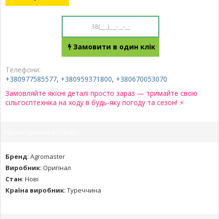
Замовити в один клік
Телефони:
+380977585577
,
+380959371800
,
+380670053070
Замовляйте якісні деталі просто зараз — тримайте свою
сільгосптехніка на ходу в будь-яку погоду та сезон! ⚡
Характеристики товару:
Бренд
:
Agromaster
Виробник
:
Оригінал
Стан
:
Нові
Країна виробник
:
Туреччина