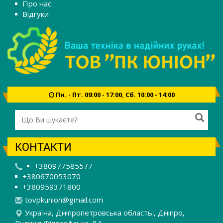
Про нас
Відгуки
Пн. - Пт. 09:00 - 17:00, Сб. 10:00 - 14:00
КОНТАКТИ
+380977585577
+380670053070
+380959371800
t
ovp
kun
ion
@gm
ail
.co
m
Україна, Дніпропетровська область., Дніпро,
Вулиця Філософська, 84