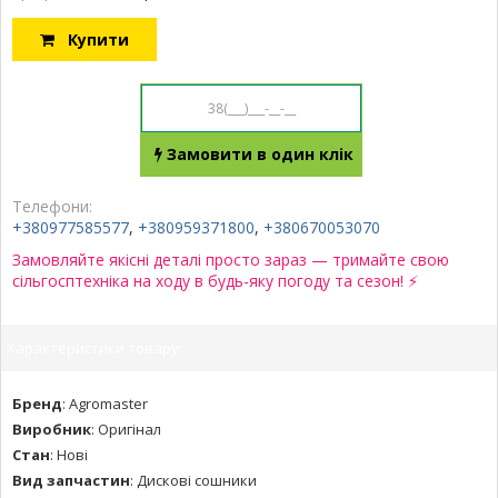
Купити
Замовити в один клік
Телефони:
+380977585577
,
+380959371800
,
+380670053070
Замовляйте якісні деталі просто зараз — тримайте свою
сільгосптехніка на ходу в будь-яку погоду та сезон! ⚡
Характеристики товару:
Бренд
:
Agromaster
Виробник
:
Оригінал
Стан
:
Нові
Вид запчастин
:
Дискові сошники