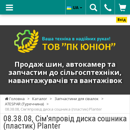
UA
Вхід
ТОВ
"ПК
ЮНИОН"
-
Продаж
Продаж шин, автокамер та
шин,
запчастин до сільгосптехніки,
автокамер
навантажувачів та вантажівок
та
запчастин
до
Головна
>
Каталог
>
Запчастини для сівалок
>
сільгосптехніки,
ATESPAR (Туреччина)
>
навантажувачів
08.38.08, Сім'япровід диска сошника (пластик) Planter
та
08.38.08, Сім'япровід диска сошника
вантажівок
(пластик) Planter