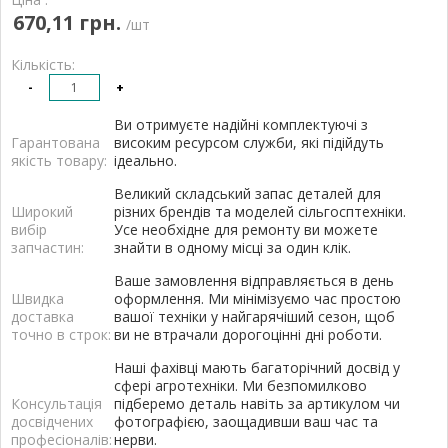
670,11 грн.
/шт
Кількість:
-
+
Ви отримуєте надійні комплектуючі з
Гарантована
високим ресурсом служби, які підійдуть
якість товару:
ідеально.
Великий складський запас деталей для
Широкий
різних брендів та моделей сільгосптехніки.
вибір
Усе необхідне для ремонту ви можете
запчастин:
знайти в одному місці за один клік.
Ваше замовлення відправляється в день
Швидка
оформлення. Ми мінімізуємо час простою
доставка
вашої техніки у найгарячіший сезон, щоб
точно в строк:
ви не втрачали дорогоцінні дні роботи.
Наші фахівці мають багаторічний досвід у
сфері агротехніки. Ми безпомилково
Консультація
підберемо деталь навіть за артикулом чи
досвідчених
фотографією, заощадивши ваш час та
професіоналів:
нерви.