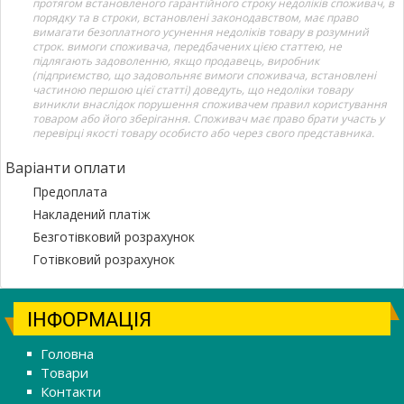
протягом встановленого гарантійного строку недоліків споживач, в
порядку та в строки, встановлені законодавством, має право
вимагати безоплатного усунення недоліків товару в розумний
строк. вимоги споживача, передбачених цією статтею, не
підлягають задоволенню, якщо продавець, виробник
(підприємство, що задовольняє вимоги споживача, встановлені
частиною першою цієї статті) доведуть, що недоліки товару
виникли внаслідок порушення споживачем правил користування
товаром або його зберігання. Споживач має право брати участь у
перевірці якості товару особисто або через свого представника.
Варіанти оплати
Предоплата
Накладений платіж
Безготівковий розрахунок
Готівковий розрахунок
ІНФОРМАЦІЯ
Головна
Товари
Контакти