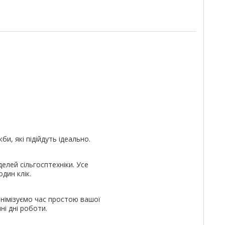
и, які підійдуть ідеально.
елей сільгосптехніки. Усе
дин клік.
німізуємо час простою вашої
ні дні роботи.