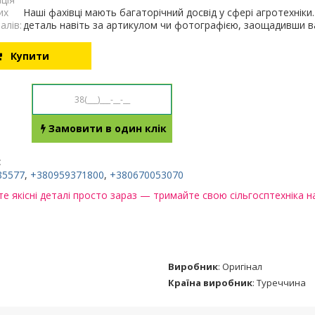
их
Наші фахівці мають багаторічний досвід у сфері агротехнік
алів:
деталь навіть за артикулом чи фотографією, заощадивши ва
Купити
Замовити в один клік
:
85577
,
+380959371800
,
+380670053070
е якісні деталі просто зараз — тримайте свою сільгосптехніка на
Виробник
:
Оригінал
Країна виробник
:
Туреччина