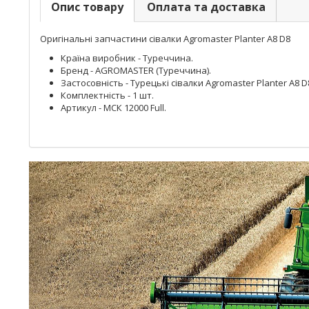
Опис товару
Оплата та доставка
Оригінальні запчастини сівалки Agromaster Planter A8 D8
Країна виробник - Туреччина.
Бренд - AGROMASTER (Туреччина).
Застосовність - Турецькі сівалки Agromaster Planter A8 D
Комплектність - 1 шт.
Артикул - МСК 12000 Full.