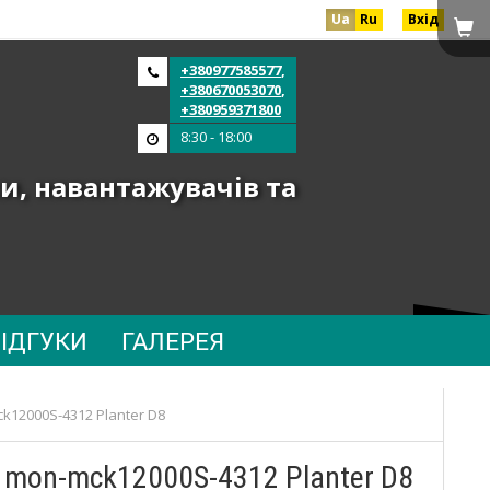
Ua
Ru
Вхід
+380977585577
,
+380670053070
,
+380959371800
8:30 - 18:00
и, навантажувачів та
ВІДГУКИ
ГАЛЕРЕЯ
k12000S-4312 Planter D8
0 mon-mck12000S-4312 Planter D8