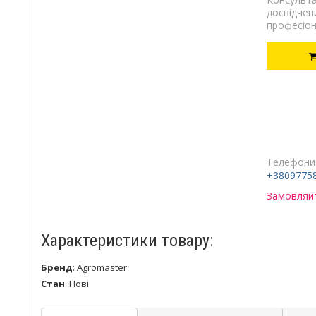
досвідчен
професіон
Телефони
+3809775
Замовляйт
Характеристики товару:
Бренд
:
Agromaster
Стан
:
Нові