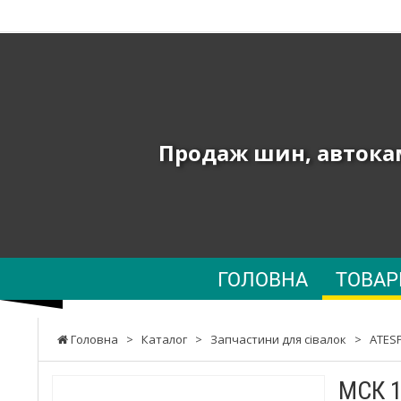
ТОВ
"ПК
ЮНИОН"
-
Продаж шин, автокам
Продаж
шин,
автокамер
та
ГОЛОВНА
ТОВА
запчастин
до
Головна
>
Каталог
>
Запчастини для сівалок
>
ATES
сільгосптехніки,
МСК 1
навантажувачів