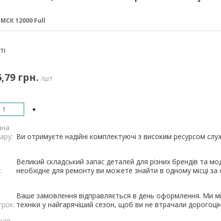
:
МСК 12000 Full
:
ті
6,79 грн.
/шт
+
ана
ару:
Ви отримуєте надійні комплектуючі з високим ресурсом служб
Великий складський запас деталей для різних брендів та мод
:
необхідне для ремонту ви можете знайти в одному місці за о
Ваше замовлення відправляється в день оформлення. Ми мі
трок:
техніки у найгарячіший сезон, щоб ви не втрачали дорогоцін
ція