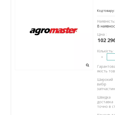
та
Код товару
вантажівок
Наявність
В наявнос
Ціна :
102 29
Кількість:
-
Гарантов
якість тов
Широкий
вибір
запчастин
Швидка
доставка
точно в с
Консульта