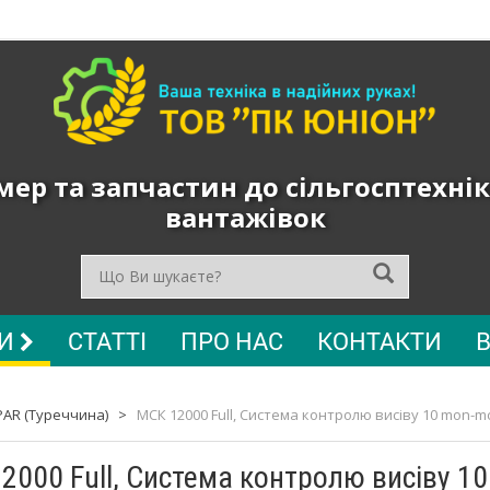
ер та запчастин до сільгосптехнік
вантажівок
РИ
СТАТТІ
ПРО НАС
КОНТАКТИ
PAR (Туреччина)
>
МСК 12000 Full, Система контролю висіву 10 mon-mc
2000 Full, Система контролю висіву 1