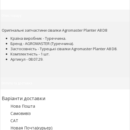
Опис товару
Оригінальні запчастини сівалки Agromaster Planter A8 D8
Країна виробник - Туреччина.
Бренд - AGROMASTER (Туреччина).
Застосовність - Турецькі сівалки Agromaster Planter A8 D8.
Комплектність - 1 шт.
Артикул - 08.07.29.
Оплата та доставка
Варіанти доставки
Нова Пошта
Самовивіз
САТ
Новая Почта(курьер)