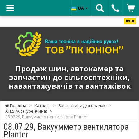
UA
Вхід
ТОВ
"ПК
ЮНИОН"
-
Продаж
Продаж шин, автокамер та
шин,
запчастин до сільгосптехніки,
автокамер
навантажувачів та вантажівок
та
запчастин
до
Головна
>
Каталог
>
Запчастини для сівалок
>
сільгосптехніки,
ATESPAR (Туреччина)
>
навантажувачів
08.07.29, Вакуумметр вентилятора Planter
та
08.07.29, Вакуумметр вентилятора
вантажівок
Planter