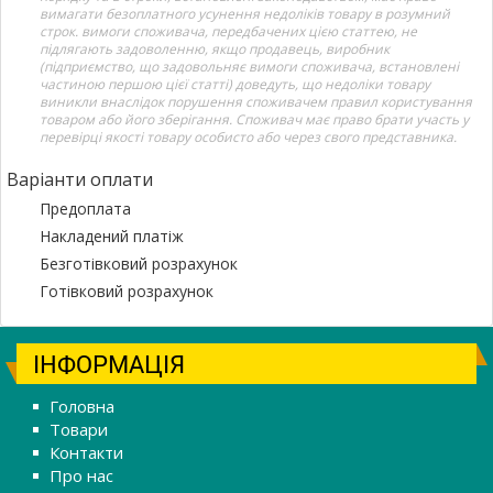
вимагати безоплатного усунення недоліків товару в розумний
строк. вимоги споживача, передбачених цією статтею, не
підлягають задоволенню, якщо продавець, виробник
(підприємство, що задовольняє вимоги споживача, встановлені
частиною першою цієї статті) доведуть, що недоліки товару
виникли внаслідок порушення споживачем правил користування
товаром або його зберігання. Споживач має право брати участь у
перевірці якості товару особисто або через свого представника.
Варіанти оплати
Предоплата
Накладений платіж
Безготівковий розрахунок
Готівковий розрахунок
ІНФОРМАЦІЯ
Головна
Товари
Контакти
Про нас