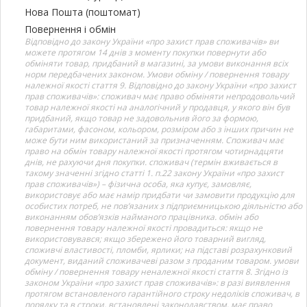
Нова Пошта (поштомат)
Повернення і обмін
Відповідно до закону України «про захист прав споживачів» ви
можете протягом 14 днів з моменту покупки повернути або
обміняти товар, придбаний в магазині, за умови виконання всіх
норм передбачених законом. Умови обміну / повернення товару
належної якості стаття 9. Відповідно до закону України «про захист
прав споживачів»: споживач має право обміняти непродовольчий
товар належної якості на аналогічний у продавця, у якого він був
придбаний, якщо товар не задовольнив його за формою,
габаритами, фасоном, кольором, розміром або з інших причин не
може бути ним використаний за призначенням. Споживач має
право на обмін товару належної якості протягом чотирнадцяти
днів, не рахуючи дня покупки. споживач (термін вживається в
такому значенні згідно статті 1. п.22 закону України «про захист
прав споживачів») – фізична особа, яка купує, замовляє,
використовує або має намір придбати чи замовити продукцію для
особистих потреб, не пов’язаних з підприємницькою діяльністю або
виконанням обов’язків найманого працівника. обмін або
повернення товару належної якості провадиться: якщо не
використовувався; якщо збережено його товарний вигляд,
споживчі властивості, пломби, ярлики; на підставі розрахунковий
документ, виданий споживачеві разом з проданим товаром. умови
обміну / повернення товару неналежної якості стаття 8. Згідно із
законом України «про захист прав споживачів»: в разі виявлення
протягом встановленого гарантійного строку недоліків споживач, в
порядку та в строки, встановлені законодавством, має право