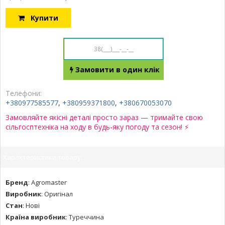
Купити
Замовити в один клік
Телефони:
+380977585577
,
+380959371800
,
+380670053070
Замовляйте якісні деталі просто зараз — тримайте свою
сільгосптехніка на ходу в будь-яку погоду та сезон! ⚡
Характеристики товару:
Бренд
:
Agromaster
Виробник
:
Оригінал
Стан
:
Нові
Країна виробник
:
Туреччина