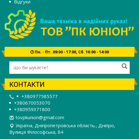
Відгуки
Пн. - Пт. 09:00 - 17:00, Сб. 10:00 - 14:00
КОНТАКТИ
+380977585577
+380670053070
+380959371800
t
ovp
kun
ion
@gm
ail
.co
m
Україна, Дніпропетровська область., Дніпро,
Вулиця Філософська, 84