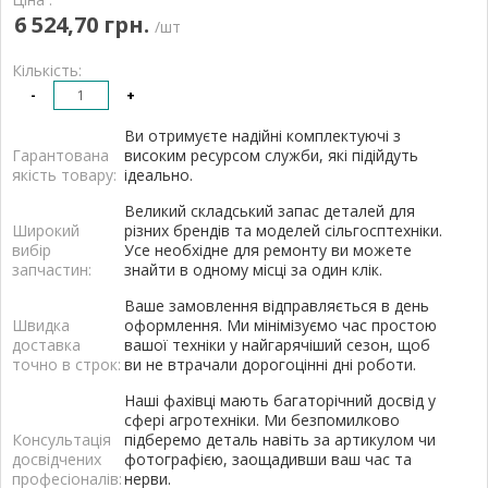
6 524,70 грн.
/шт
Кількість:
-
+
Ви отримуєте надійні комплектуючі з
Гарантована
високим ресурсом служби, які підійдуть
якість товару:
ідеально.
Великий складський запас деталей для
Широкий
різних брендів та моделей сільгосптехніки.
вибір
Усе необхідне для ремонту ви можете
запчастин:
знайти в одному місці за один клік.
Ваше замовлення відправляється в день
Швидка
оформлення. Ми мінімізуємо час простою
доставка
вашої техніки у найгарячіший сезон, щоб
точно в строк:
ви не втрачали дорогоцінні дні роботи.
Наші фахівці мають багаторічний досвід у
сфері агротехніки. Ми безпомилково
Консультація
підберемо деталь навіть за артикулом чи
досвідчених
фотографією, заощадивши ваш час та
професіоналів:
нерви.