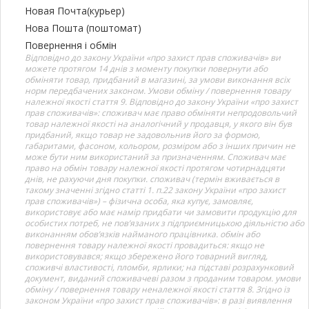
Новая Почта(курьер)
Нова Пошта (поштомат)
Повернення і обмін
Відповідно до закону України «про захист прав споживачів» ви
можете протягом 14 днів з моменту покупки повернути або
обміняти товар, придбаний в магазині, за умови виконання всіх
норм передбачених законом. Умови обміну / повернення товару
належної якості стаття 9. Відповідно до закону України «про захист
прав споживачів»: споживач має право обміняти непродовольчий
товар належної якості на аналогічний у продавця, у якого він був
придбаний, якщо товар не задовольнив його за формою,
габаритами, фасоном, кольором, розміром або з інших причин не
може бути ним використаний за призначенням. Споживач має
право на обмін товару належної якості протягом чотирнадцяти
днів, не рахуючи дня покупки. споживач (термін вживається в
такому значенні згідно статті 1. п.22 закону України «про захист
прав споживачів») – фізична особа, яка купує, замовляє,
використовує або має намір придбати чи замовити продукцію для
особистих потреб, не пов’язаних з підприємницькою діяльністю або
виконанням обов’язків найманого працівника. обмін або
повернення товару належної якості провадиться: якщо не
використовувався; якщо збережено його товарний вигляд,
споживчі властивості, пломби, ярлики; на підставі розрахунковий
документ, виданий споживачеві разом з проданим товаром. умови
обміну / повернення товару неналежної якості стаття 8. Згідно із
законом України «про захист прав споживачів»: в разі виявлення