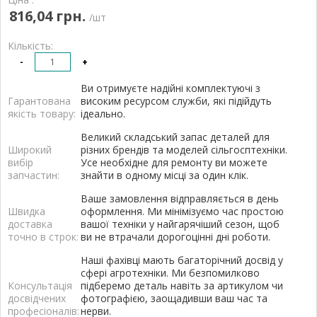
816,04 грн.
/шт
Кількість:
-
+
Ви отримуєте надійні комплектуючі з
Гарантована
високим ресурсом служби, які підійдуть
якість товару:
ідеально.
Великий складський запас деталей для
Широкий
різних брендів та моделей сільгосптехніки.
вибір
Усе необхідне для ремонту ви можете
запчастин:
знайти в одному місці за один клік.
Ваше замовлення відправляється в день
Швидка
оформлення. Ми мінімізуємо час простою
доставка
вашої техніки у найгарячіший сезон, щоб
точно в строк:
ви не втрачали дорогоцінні дні роботи.
Наші фахівці мають багаторічний досвід у
сфері агротехніки. Ми безпомилково
Консультація
підберемо деталь навіть за артикулом чи
досвідчених
фотографією, заощадивши ваш час та
професіоналів:
нерви.