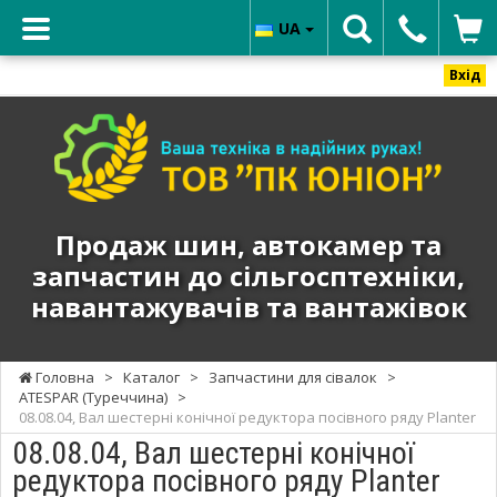
UA
Вхід
ТОВ
"ПК
ЮНИОН"
-
Продаж
Продаж шин, автокамер та
шин,
запчастин до сільгосптехніки,
автокамер
навантажувачів та вантажівок
та
запчастин
до
Головна
>
Каталог
>
Запчастини для сівалок
>
сільгосптехніки,
ATESPAR (Туреччина)
>
навантажувачів
08.08.04, Вал шестерні конічної редуктора посівного ряду Planter
та
08.08.04, Вал шестерні конічної
вантажівок
редуктора посівного ряду Planter