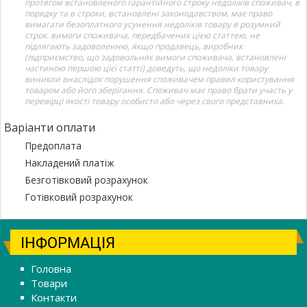
протягом встановленого гарантійного строку недоліків споживач, в
порядку та в строки, встановлені законодавством, має право
вимагати безоплатного усунення недоліків товару в розумний
строк. вимоги споживача, передбачених цією статтею, не
підлягають задоволенню, якщо продавець, виробник
(підприємство, що задовольняє вимоги споживача, встановлені
частиною першою цієї статті) доведуть, що недоліки товару
виникли внаслідок порушення споживачем правил користування
товаром або його зберігання. Споживач має право брати участь у
перевірці якості товару особисто або через свого представника.
Варіанти оплати
Предоплата
Накладений платіж
Безготівковий розрахунок
Готівковий розрахунок
ІНФОРМАЦІЯ
Головна
Товари
Контакти