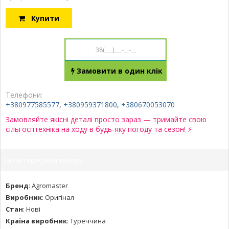
Купити
Замовити в один клік
Телефони:
+380977585577
,
+380959371800
,
+380670053070
Замовляйте якісні деталі просто зараз — тримайте свою
сільгосптехніка на ходу в будь-яку погоду та сезон! ⚡
Характеристики товару:
Бренд
:
Agromaster
Виробник
:
Оригінал
Стан
:
Нові
Країна виробник
:
Туреччина