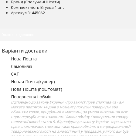
Бренд (Сполучені Штати). .
Комплектність Втулка 1 шт.
Артикул 314450A2.
Оплата та доставка
Варіанти доставки
Нова Пошта
Самовивіз
САТ
Новая Почта(курьер)
Нова Пошта (поштомат)
Повернення і обмін
Відповідно до закону України «про захист прав споживачів» ви
можете протягом 14 днів з моменту покупки повернути або
обміняти товар, придбаний в магазині, за умови виконання всіх
норм передбачених законом. Умови обміну / повернення товару
належної якості стаття 9. Відповідно до закону України «про захист
прав споживачів»: споживач має право обміняти непродовольчий
товар належної якості на аналогічний у продавця, у якого він був