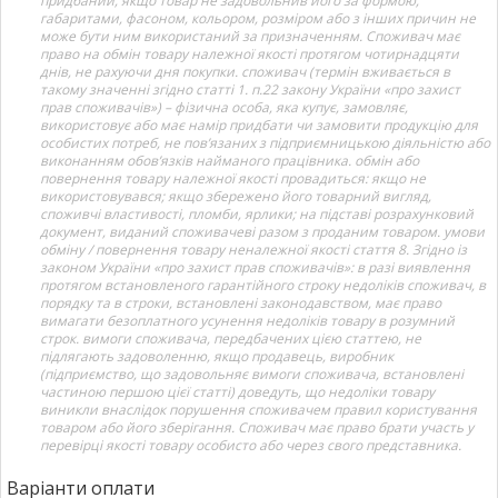
придбаний, якщо товар не задовольнив його за формою,
габаритами, фасоном, кольором, розміром або з інших причин не
може бути ним використаний за призначенням. Споживач має
право на обмін товару належної якості протягом чотирнадцяти
днів, не рахуючи дня покупки. споживач (термін вживається в
такому значенні згідно статті 1. п.22 закону України «про захист
прав споживачів») – фізична особа, яка купує, замовляє,
використовує або має намір придбати чи замовити продукцію для
особистих потреб, не пов’язаних з підприємницькою діяльністю або
виконанням обов’язків найманого працівника. обмін або
повернення товару належної якості провадиться: якщо не
використовувався; якщо збережено його товарний вигляд,
споживчі властивості, пломби, ярлики; на підставі розрахунковий
документ, виданий споживачеві разом з проданим товаром. умови
обміну / повернення товару неналежної якості стаття 8. Згідно із
законом України «про захист прав споживачів»: в разі виявлення
протягом встановленого гарантійного строку недоліків споживач, в
порядку та в строки, встановлені законодавством, має право
вимагати безоплатного усунення недоліків товару в розумний
строк. вимоги споживача, передбачених цією статтею, не
підлягають задоволенню, якщо продавець, виробник
(підприємство, що задовольняє вимоги споживача, встановлені
частиною першою цієї статті) доведуть, що недоліки товару
виникли внаслідок порушення споживачем правил користування
товаром або його зберігання. Споживач має право брати участь у
перевірці якості товару особисто або через свого представника.
Варіанти оплати