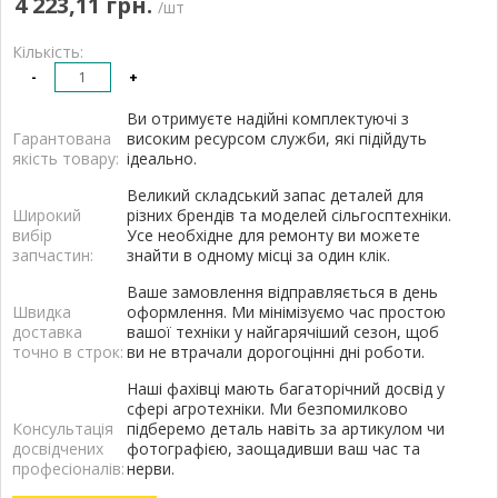
4 223,11 грн.
/шт
Кількість:
-
+
Ви отримуєте надійні комплектуючі з
Гарантована
високим ресурсом служби, які підійдуть
якість товару:
ідеально.
Великий складський запас деталей для
Широкий
різних брендів та моделей сільгосптехніки.
вибір
Усе необхідне для ремонту ви можете
запчастин:
знайти в одному місці за один клік.
Ваше замовлення відправляється в день
Швидка
оформлення. Ми мінімізуємо час простою
доставка
вашої техніки у найгарячіший сезон, щоб
точно в строк:
ви не втрачали дорогоцінні дні роботи.
Наші фахівці мають багаторічний досвід у
сфері агротехніки. Ми безпомилково
Консультація
підберемо деталь навіть за артикулом чи
досвідчених
фотографією, заощадивши ваш час та
професіоналів:
нерви.