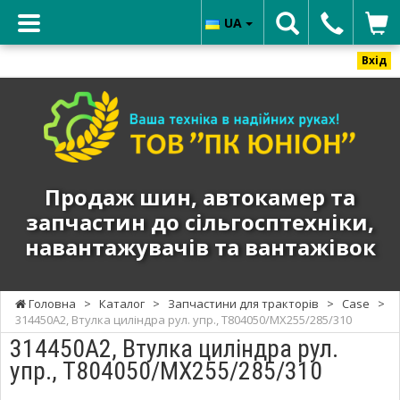
UA
Вхід
ТОВ
"ПК
ЮНИОН"
-
Продаж
Продаж шин, автокамер та
шин,
запчастин до сільгосптехніки,
автокамер
навантажувачів та вантажівок
та
запчастин
до
Головна
>
Каталог
>
Запчастини для тракторів
>
Case
>
сільгосптехніки,
314450A2, Втулка циліндра рул. упр., T804050/MX255/285/310
навантажувачів
314450A2, Втулка циліндра рул.
та
упр., T804050/MX255/285/310
вантажівок