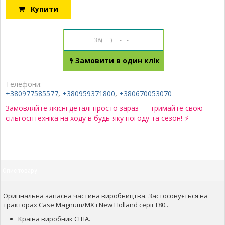
Купити
Замовити в один клік
Телефони:
+380977585577
,
+380959371800
,
+380670053070
Замовляйте якісні деталі просто зараз — тримайте свою
сільгосптехніка на ходу в будь-яку погоду та сезон! ⚡
Опис товару
Оригінальна запасна частина виробництва. Застосовується на
тракторах Case Magnum/MX і New Holland серії T80..
Країна виробник США.