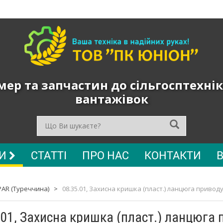
ер та запчастин до сільгосптехнік
вантажівок
РИ
СТАТТІ
ПРО НАС
КОНТАКТИ
PAR (Туреччина)
>
08.35.01, Захисна кришка (пласт.) ланцюга привод
.01, Захисна кришка (пласт.) ланцюга 