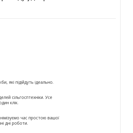
и, які підійдуть ідеально.
елей сільгосптехніки. Усе
дин клік.
німізуємо час простою вашої
ні дні роботи.