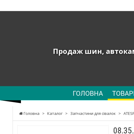
ТОВ
"ПК
ЮНИОН"
-
Продаж шин, автокам
Продаж
шин,
автокамер
та
ГОЛОВНА
ТОВА
запчастин
до
Головна
>
Каталог
>
Запчастини для сівалок
>
ATES
сільгосптехніки,
08.35
навантажувачів