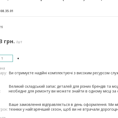
:
08.35.01
:
ті
3 грн.
/шт
+
ана
ару:
Ви отримуєте надійні комплектуючі з високим ресурсом служб
Великий складський запас деталей для різних брендів та мод
:
необхідне для ремонту ви можете знайти в одному місці за о
Ваше замовлення відправляється в день оформлення. Ми мі
трок:
техніки у найгарячіший сезон, щоб ви не втрачали дорогоцін
ція