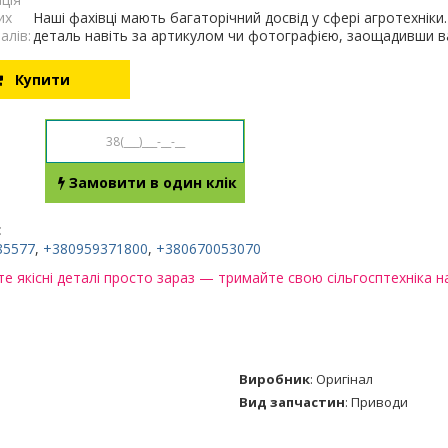
их
Наші фахівці мають багаторічний досвід у сфері агротехнік
алів:
деталь навіть за артикулом чи фотографією, заощадивши ва
Купити
Замовити в один клік
:
85577
,
+380959371800
,
+380670053070
е якісні деталі просто зараз — тримайте свою сільгосптехніка на
Виробник
:
Оригінал
Вид запчастин
:
Приводи