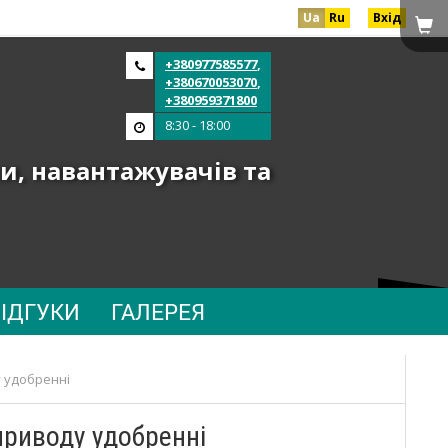
Ua
Ru
Вхід
+380977585577
,
+380670053070
,
+380959371800
8:30 - 18:00
и, навантажувачів та
ВІДГУКИ
ГАЛЕРЕЯ
у удобренні
приводу удобренні