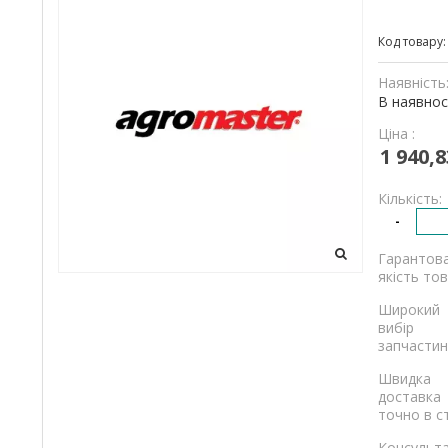
та
Код товару
вантажівок
Наявність
В наявнос
Ціна :
1 940,8
Кількість:
-
Гарантов
якість тов
Широкий
вибір
запчастин
Швидка
доставка
точно в с
Консульта