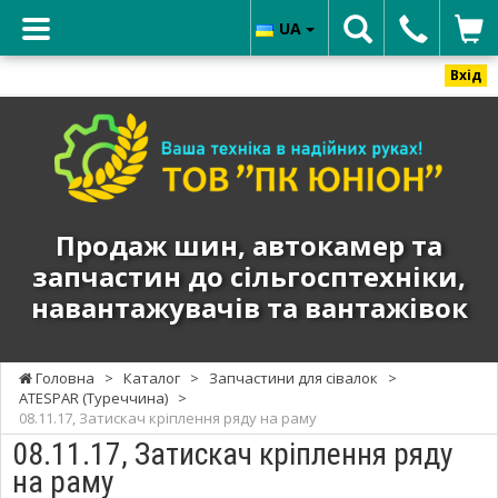
UA
Вхід
ТОВ
"ПК
ЮНИОН"
-
Продаж
Продаж шин, автокамер та
шин,
запчастин до сільгосптехніки,
автокамер
навантажувачів та вантажівок
та
запчастин
до
Головна
>
Каталог
>
Запчастини для сівалок
>
сільгосптехніки,
ATESPAR (Туреччина)
>
навантажувачів
08.11.17, Затискач кріплення ряду на раму
та
08.11.17, Затискач кріплення ряду
вантажівок
на раму