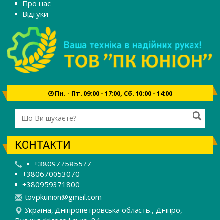
Про нас
Відгуки
Пн. - Пт. 09:00 - 17:00, Сб. 10:00 - 14:00
КОНТАКТИ
+380977585577
+380670053070
+380959371800
t
ovp
kun
ion
@gm
ail
.co
m
Україна, Дніпропетровська область., Дніпро,
Вулиця Філософська, 84