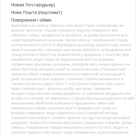
Новая Почта(курьер)
Нова Пошта (поштомат)
Повернення і обмін
Відповідно до закону України «про захист прав споживачів» ви
можете протягом 14 днів з моменту покупки повернути або
обміняти товар, придбаний в магазині, за умови виконання всіх
норм передбачених законом. Умови обміну / повернення товару
належної якості стаття 9. Відповідно до закону України «про захист
прав споживачів»: споживач має право обміняти непродовольчий
товар належної якості на аналогічний у продавця, у якого він був
придбаний, якщо товар не задовольнив його за формою,
габаритами, фасоном, кольором, розміром або з інших причин не
може бути ним використаний за призначенням. Споживач має
право на обмін товару належної якості протягом чотирнадцяти
днів, не рахуючи дня покупки. споживач (термін вживається в
такому значенні згідно статті 1. п.22 закону України «про захист
прав споживачів») – фізична особа, яка купує, замовляє,
використовує або має намір придбати чи замовити продукцію для
особистих потреб, не пов’язаних з підприємницькою діяльністю або
виконанням обов’язків найманого працівника. обмін або
повернення товару належної якості провадиться: якщо не
використовувався; якщо збережено його товарний вигляд,
споживчі властивості, пломби, ярлики; на підставі розрахунковий
документ, виданий споживачеві разом з проданим товаром. умови
обміну / повернення товару неналежної якості стаття 8. Згідно із
законом України «про захист прав споживачів»: в разі виявлення