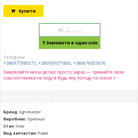
Купити
Замовити в один клік
Телефони:
+380977585577
,
+380959371800
,
+380670053070
Замовляйте якісні деталі просто зараз — тримайте свою
сільгосптехніка на ходу в будь-яку погоду та сезон! ⚡
Характеристики товару:
Бренд
:
Agromaster
Виробник
:
Оригінал
Стан
:
Нові
Вид запчастин
:
Рами