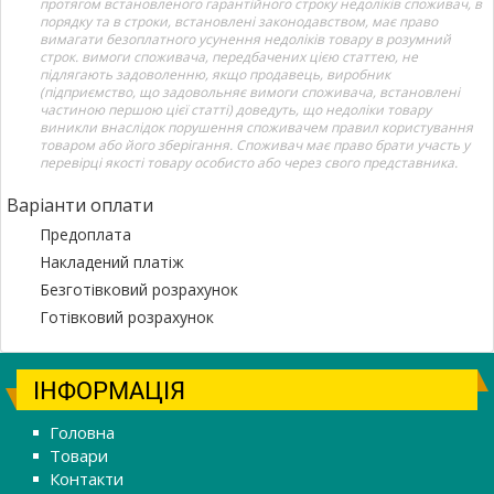
протягом встановленого гарантійного строку недоліків споживач, в
порядку та в строки, встановлені законодавством, має право
вимагати безоплатного усунення недоліків товару в розумний
строк. вимоги споживача, передбачених цією статтею, не
підлягають задоволенню, якщо продавець, виробник
(підприємство, що задовольняє вимоги споживача, встановлені
частиною першою цієї статті) доведуть, що недоліки товару
виникли внаслідок порушення споживачем правил користування
товаром або його зберігання. Споживач має право брати участь у
перевірці якості товару особисто або через свого представника.
Варіанти оплати
Предоплата
Накладений платіж
Безготівковий розрахунок
Готівковий розрахунок
ІНФОРМАЦІЯ
Головна
Товари
Контакти