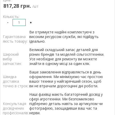
817,28 грн.
/шт
Кількість:
-
+
Ви отримуєте надійні комплектуючі з
Гарантована
високим ресурсом служби, які підійдуть
якість товару:
ідеально.
Великий складський запас деталей для
Широкий
різних брендів та моделей сільгосптехніки.
вибір
Усе необхідне для ремонту ви можете
запчастин:
знайти в одному місці за один клік.
Ваше замовлення відправляється в день
Швидка
оформлення. Ми мінімізуємо час простою
доставка
вашої техніки у найгарячіший сезон, щоб
точно в строк:
ви не втрачали дорогоцінні дні роботи.
Наші фахівці мають багаторічний досвід у
сфері агротехніки. Ми безпомилково
Консультація
підберемо деталь навіть за артикулом чи
досвідчених
фотографією, заощадивши ваш час та
професіоналів:
нерви.