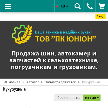
RU
Вход
ТОВ
"ПК
ЮНИОН"
-
Продажа
Продажа шин, автокамер и
шин,
запчастей к сельхозтехнике,
автокамер
погрузчикам и грузовикам.
и
запчастей
к
Главная
>
Каталог
>
Запчасти для жаток
>
Кукурузные
сельхозтехнике,
Кукурузные
погрузчикам
и
Сортировать:
Новые
грузовикам.