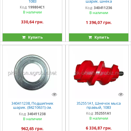
1083
шарик. шнека
(205NPPB/CS205LLU), MR1270
Код:
199804C1
Код:
340411236
В наличии
В наличии
330,64 грн.
1 396,07 грн.
Купить
Купить
340411238, Подшипник
352551A1, Шнечок мыса
шарик. (84210631) см.
правый, 1083
84002007 !
Код:
352551A1
Код:
340411238
В наличии
В наличии
6 336,87 грн.
962,65 грн.