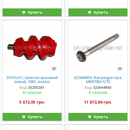
Купить
Купить
352552A1, Шнечок мысовый
322644950, Вал редуктора,
левый, 1083, аналог
MR870N/1270
Код:
352552A1
Код:
322644950
В наличии
В наличии
5 672,05 грн.
11 872,84 грн.
Купить
Купить