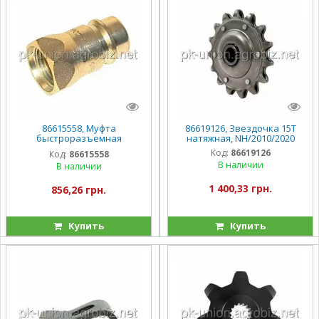
86615558, Муфта
86619126, Звездочка 15T
быстроразъемная
натяжная, NH/2010/2020
(1272399C2) 7/8" NF (male),
Код:
86619126
Код:
86615558
1020
В наличии
В наличии
1 400,33 грн.
856,26 грн.
Купить
Купить