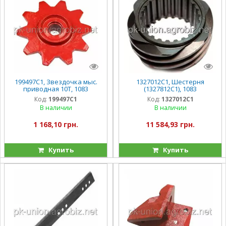
199497C1, Звездочка мыс.
1327012C1, Шестерня
приводная 10T, 1083
(1327812C1), 1083
Код:
199497C1
Код:
1327012C1
В наличии
В наличии
1 168,10 грн.
11 584,93 грн.
Купить
Купить