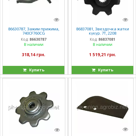
86630787, Зажим прижима,
86837081, Звездочка жатки
740CF760CG
кукур. 7Т, 2208
Код:
86630787
Код:
86837081
В наличии
В наличии
318,14 грн.
1 519,21 грн.
Купить
Купить