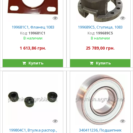
199681C1, Фланец 1083
199689C5, Ступица, 1083
Код:
199681C1
Код:
199689C5
В наличии
В наличии
1 613,86 грн.
25 789,00 грн.
Купить
Купить
199804C1, Втулка распор.,
340411236, Подшипник