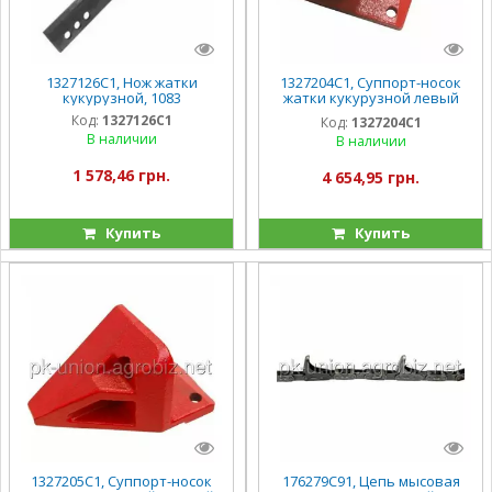
1327126C1, Нож жатки
1327204C1, Суппорт-носок
кукурузной, 1083
жатки кукурузной левый
1327204С1
Код:
1327126C1
Код:
1327204C1
В наличии
В наличии
1 578,46 грн.
4 654,95 грн.
Купить
Купить
1327205C1, Суппорт-носок
176279C91, Цепь мысовая