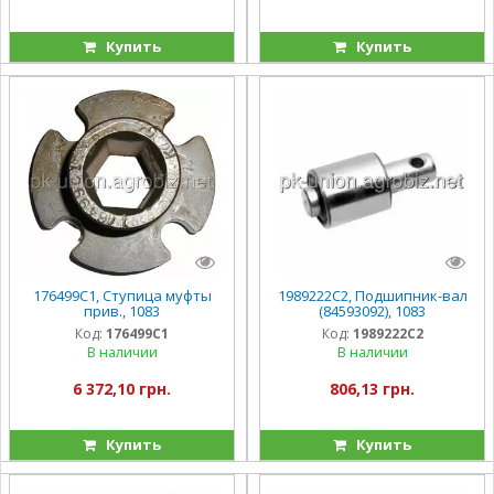
Купить
Купить
176499C1, Ступица муфты
1989222C2, Подшипник-вал
прив., 1083
(84593092), 1083
Код:
176499C1
Код:
1989222C2
В наличии
В наличии
6 372,10 грн.
806,13 грн.
Купить
Купить