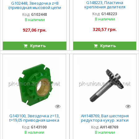
G148223, Пластина
G102448, Звездочка z=8
крепления делителя
(приводная мысовой цепи
кукурузной жатки
кукурузной жатки)
Код:
G148223
Код:
G102448
(H148223/H166581), 90серия
(176283C91/573399/AN102448),
В наличии
В наличии
, Case, NH
320,57 грн.
927,06 грн.
Купить
Купить
G143100, Звездочка z=13,
AH148769, Вал шестерня
t=19,05 приводная шнека
редуктора кукур. жатки
кукурузной жатки
(AH83880), 90 серия
Код:
G143100
Код:
AH148769
(AH143100), 90серия
В наличии
В наличии