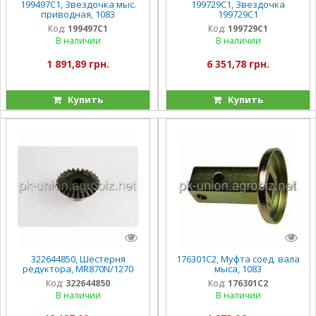
199497C1, Звездочка мыс.
199729C1, Звездочка
приводная, 1083
199729C1
Код:
199497C1
Код:
199729C1
В наличии
В наличии
1 891,89 грн.
6 351,78 грн.
Купить
Купить
322644850, Шестерня
176301C2, Муфта соед. вала
редуктора, MR870N/1270
мыса, 1083
Код:
322644850
Код:
176301C2
В наличии
В наличии