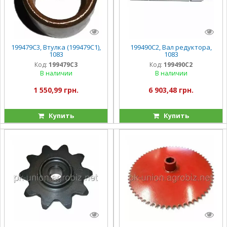
199479C3, Втулка (199479C1),
199490C2, Вал редуктора,
1083
1083
Код:
199479C3
Код:
199490C2
В наличии
В наличии
1 550,99 грн.
6 903,48 грн.
Купить
Купить