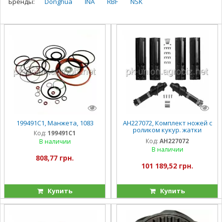
Бренды:
Donghua
INA
RBF
NSK
199491C1, Манжета, 1083
AH227072, Комплект ножей с
роликом кукур. жатки
Код:
199491C1
(правый+левый),
Код:
AH227072
В наличии
JD692/693/892/893/894
В наличии
808,77 грн.
101 189,52 грн.
Купить
Купить