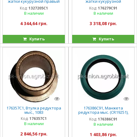
жатки кукурузной правый
жатки кукурузной
1327205С1
(AN102009), 1083
Код:
1327205C1
Код:
176279C91
В наличии
В наличии
4 344,64 грн.
3 318,08 грн.
Купить
Купить
176357C1, Втулка редуктора
176386C91, Манжета
мыс., 1083
редуктора мыс. (CR19251),
1083
Код:
176357C1
Код:
176386C91
В наличии
В наличии
2 846,56 грн.
1 403,86 грн.