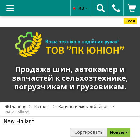
RU
Вход
ТОВ
"ПК
ЮНИОН"
-
Продажа
Продажа шин, автокамер и
шин,
запчастей к сельхозтехнике,
автокамер
погрузчикам и грузовикам.
и
запчастей
к
Главная
>
Каталог
>
Запчасти для комбайнов
>
сельхозтехнике,
New Holland
погрузчикам
New Holland
и
грузовикам.
Сортировать:
Новые