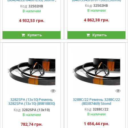
CX8080/TX66/68/TF
Код:
32502HB
Код:
32502HB
В наличии
В наличии
4 862,38 грн.
4 932,53 грн.
Купить
Купить
3282SPA (13x10) Ремень
3288C/22 Ремень 3288C/22
3282SPA (13x10) (89818830)
(80387469) Stomil
Stomil , TX66/68
Код:
3288C/22
Код:
3282SPA (13x10)
В наличии
В наличии
1 656,44 грн.
782,74 грн.