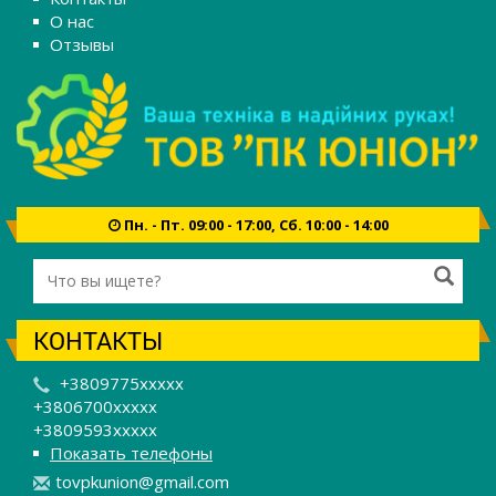
О нас
Отзывы
Пн. - Пт. 09:00 - 17:00, Сб. 10:00 - 14:00
КОНТАКТЫ
+3809775xxxxx
+3806700xxxxx
+3809593xxxxx
Показать телефоны
t
ovp
kun
ion
@gm
ail
.co
m