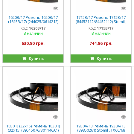
1620B/17 Ремень 1620B/17
1715B/17 Ремень 1715B/17
(1615B/17) (244025/0614212)
(84452112/84452112) Stomil ,
Stomil , TR88
CX6090/CS/CSX
Код:
1620B/17
Код:
1715B/17
В наличии
В наличии
630,80 грн.
744,86 грн.
Купить
Купить
1830HJ (32х15) Ремень 1830HJ
1930A/13 Ремень 1930A/13
(32х15) (89515076/301146A1)
(89850261) Stomil , TX66/68