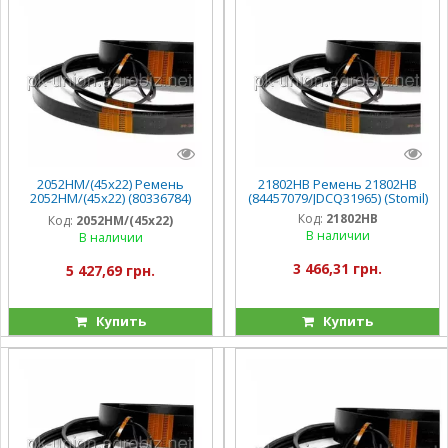
2052HM/(45х22) Ремень
21802HB Ремень 21802HB
2052HM/(45х22) (80336784)
(84457079/JDCQ31965) (Stomil)
Stomil, TC5080/56
Код:
21802HB
Код:
2052HM/(45х22)
В наличии
В наличии
3 466,31 грн.
5 427,69 грн.
Купить
Купить