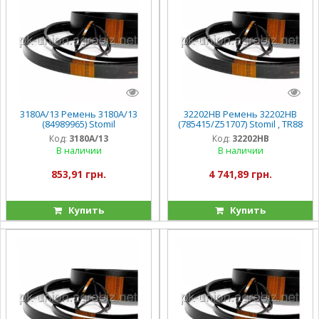
3180A/13 Ремень 3180A/13
32202HB Ремень 32202HB
(84989965) Stomil
(785415/Z51707) Stomil , TR88
Код:
3180A/13
Код:
32202HB
В наличии
В наличии
853,91 грн.
4 741,89 грн.
Купить
Купить