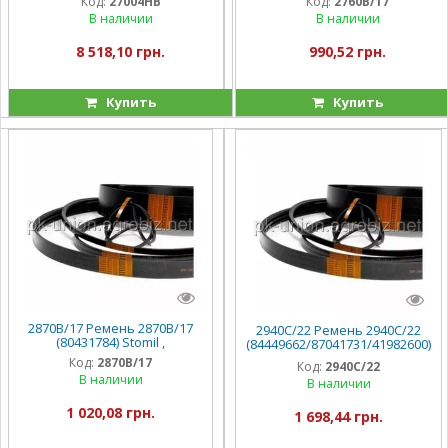
Код:
27004HB
Код:
2760B/17
В наличии
В наличии
8 518,10 грн.
990,52 грн.
Купить
Купить
2870B/17 Ремень 2870B/17
2940C/22 Ремень 2940C/22
(80431784) Stomil ,
(84449662/87041731/41982600)
Stomil ,
Код:
2870B/17
Код:
2940C/22
В наличии
В наличии
1 020,08 грн.
1 698,44 грн.