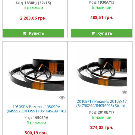
(Stomil)
Код:
1930A/13
Код:
1830HJ (32х15)
В наличии
В наличии
488,51 грн.
2 283,06 грн.
Купить
Купить
2010B/17 Ремень 2010B/17
(84790244/84056913) Stomil ,
1950SPA Ремень 1950SPA
CX6090/CX8080/CS/CSX
(84995733/FO9911861645/991163
Код:
2010B/17
4370/1764410W1),
В наличии
Код:
1950SPA
В наличии
874,02 грн.
500,19 грн.