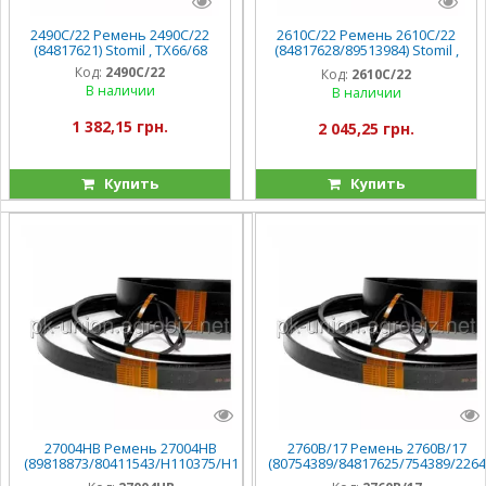
2490C/22 Ремень 2490C/22
2610C/22 Ремень 2610C/22
(84817621) Stomil , TX66/68
(84817628/89513984) Stomil ,
TX66/68/TF
Код:
2490C/22
Код:
2610C/22
В наличии
В наличии
1 382,15 грн.
2 045,25 грн.
Купить
Купить
27004HB Ремень 27004HB
2760B/17 Ремень 2760B/17
(89818873/80411543/H110375/H1
(80754389/84817625/754389/2264
18618) Stomil ,
88) Stomil , TX66/68