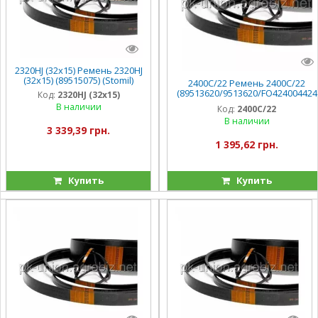
2320HJ (32х15) Ремень 2320HJ
(32х15) (89515075) (Stomil)
2400C/22 Ремень 2400C/22
(89513620/9513620/FO424004424
Код:
2320HJ (32х15)
6) Stomil , TX
В наличии
Код:
2400C/22
В наличии
3 339,39 грн.
1 395,62 грн.
Купить
Купить