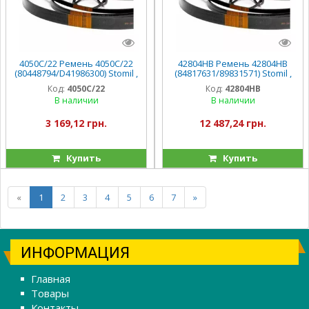
4050С/22 Ремень 4050С/22
42804HB Ремень 42804HB
(80448794/D41986300) Stomil ,
(84817631/89831571) Stomil ,
TX/MF
TX66/68/TF
Код:
4050С/22
Код:
42804HB
В наличии
В наличии
3 169,12 грн.
12 487,24 грн.
Купить
Купить
«
1
2
3
4
5
6
7
»
ИНФОРМАЦИЯ
Главная
Товары
Контакты