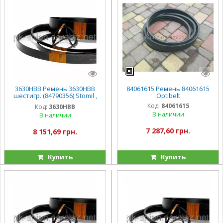
3630HBB Ремень 3630HBB
84061615 Ремень 84061615
шестигр. (84790356) Stomil ,
Optibelt
CSX7080/CS6090
Код:
84061615
Код:
3630HBB
В наличии
В наличии
7 287,60 грн.
8 151,69 грн.
Купить
Купить