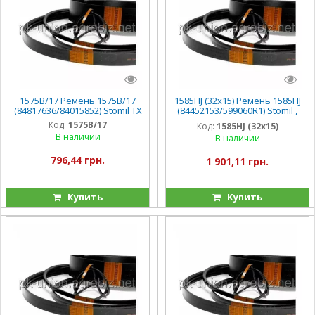
1575B/17 Ремень 1575B/17
1585HJ (32х15) Ремень 1585HJ
(84817636/84015852) Stomil TX
(84452153/599060R1) Stomil ,
CX6090/CS/CSX
Код:
1575B/17
Код:
1585HJ (32х15)
В наличии
В наличии
796,44 грн.
1 901,11 грн.
Купить
Купить