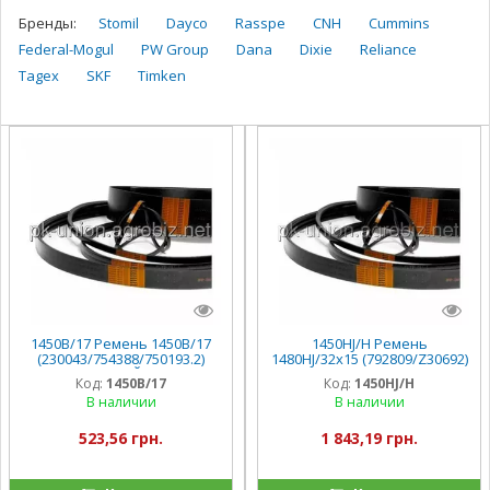
Бренды:
Stomil
Dayco
Rasspe
CNH
Cummins
Federal-Mogul
PW Group
Dana
Dixie
Reliance
Tagex
SKF
Timken
1450B/17 Ремень 1450B/17
1450HJ/H Ремень
(230043/754388/750193.2)
1480HJ/32x15 (792809/Z30692)
УСИЛЕННЫЙ Stomil
Stomil ,
Код:
1450B/17
Код:
1450HJ/H
В наличии
В наличии
523,56 грн.
1 843,19 грн.