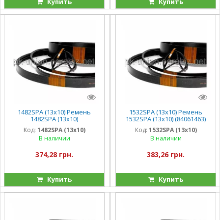
Купить
Купить
1482SPA (13x10) Ремень
1532SPA (13x10) Ремень
1482SPA (13x10)
1532SPA (13x10) (84061463)
(773255/H134437/JDH134437)
Stomil , CX6090/CS/CSX
Код:
1482SPA (13x10)
Код:
1532SPA (13x10)
Stomil , TR88
В наличии
В наличии
374,28 грн.
383,26 грн.
Купить
Купить