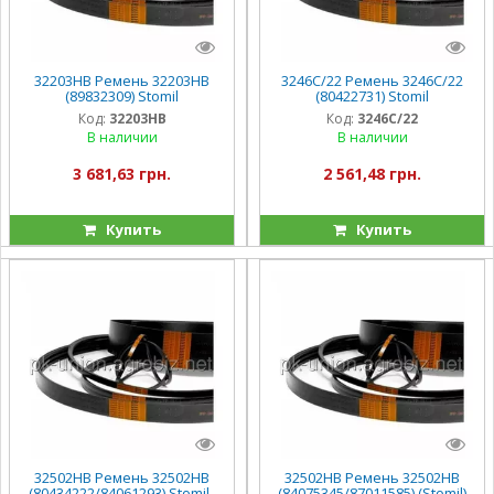
32203HB Ремень 32203HB
3246C/22 Ремень 3246C/22
(89832309) Stomil
(80422731) Stomil
Код:
32203HB
Код:
3246C/22
В наличии
В наличии
3 681,63 грн.
2 561,48 грн.
Купить
Купить
32502HB Ремень 32502HB
32502HB Ремень 32502HB
(80434222/84061293) Stomil ,
(84075345/87011585) (Stomil)