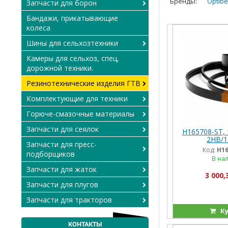
Бренды:
Optibe
Запчасти для борон
и
Бандажи, прикатывающие
грузовикам.
колеса
Шины для сельхозтехники
Камеры для сельхоз, спец,
дорожной техники.
Резинотехнические изделия ГТВ
Комплектующие для техники
Горюче-смазочные материалы
Запчасти для сеялок
H165708-ST, 
2HB/1
Запчасти для пресс-
(84057392/0223
Код:
H16
подборщиков
JD,
В на
Запчасти для жаток
3 000,
Запчасти для плугов
Запчасти для тракторов
Ку
КОНТАКТЫ