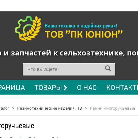
и запчастей к сельхозтехнике, п
РАНИЦА
ТОВАРЫ
О НАС
КОНТАКТ
талог
>
Резинотехнические изделия ГТВ
>
Ремни многоручьевые
горучьевые