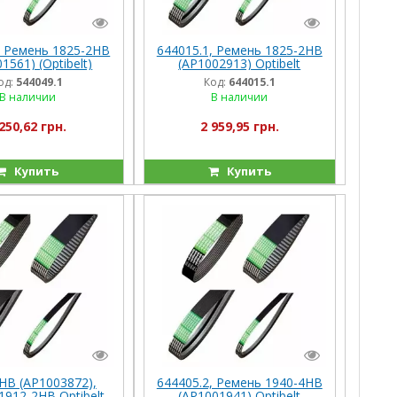
, Ремень 1825-2HB
644015.1, Ремень 1825-2HB
1561) (Optibelt)
(AP1002913) Optibelt
8/360, Tuc340-450
(Германия), Com116/228
од:
544049.1
Код:
644015.1
В наличии
В наличии
250,62 грн.
2 959,95 грн.
Купить
Купить
НВ (AP1003872),
644405.2, Ремень 1940-4HB
1912-2HB Optibelt
(AP1001941) Optibelt