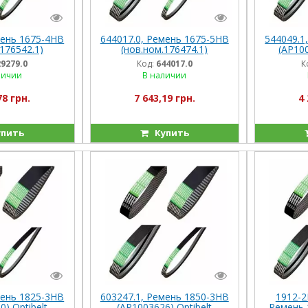
мень 1675-4HB
644017.0, Ремень 1675-5HB
544049.1
176542.1)
(нов.ном.176474.1)
(AP100
) Optibelt
(AP1001236) Optibelt
M208/21
29279.0
Код:
644017.0
К
ания),
(Германия), Com116/228
личии
В наличии
118/106
78 грн.
7 643,19 грн.
4 
пить
Купить
мень 1825-3HB
603247.1, Ремень 1850-3HB
1912-2
) Optibelt
(AP1003626) Optibelt
Ремень 