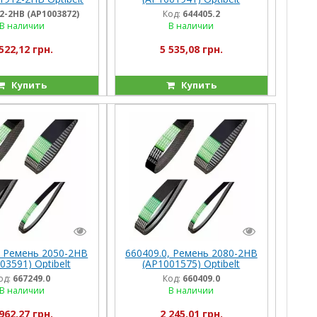
ия) Палесье-812,
(Германия), Dom108/118
2-2НВ (AP1003872)
Код:
644405.2
лессе-1218
В наличии
В наличии
522,12 грн.
5 535,08 грн.
Купить
Купить
, Ремень 2050-2HB
660409.0, Ремень 2080-2HB
03591) Optibelt
(AP1001575) Optibelt
ния), Lex420-580
(Германия), M203-218,
од:
667249.0
Код:
660409.0
Dom108/118, Med310/330
В наличии
В наличии
962,27 грн.
2 245,01 грн.