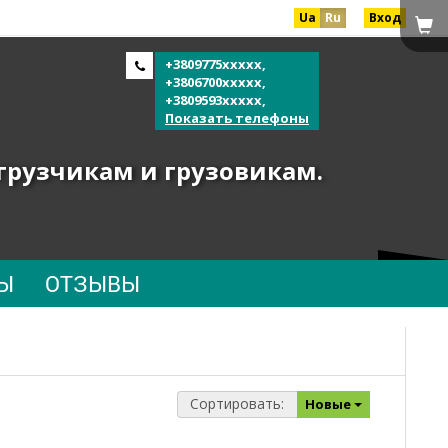
Ua
Ru
Вход
+3809775xxxxx,
+3806700xxxxx,
+3809593xxxxx,
Показать телефоны
огрузчикам и грузовикам.
Ы
ОТЗЫВЫ
Сортировать:
Новые