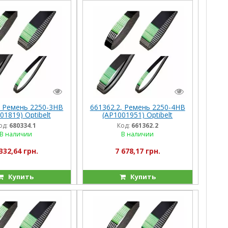
, Ремень 2250-3HB
661362.2, Ремень 2250-4HB
01819) Optibelt
(AP1001951) Optibelt
ания) M203-218,
(Германия), M203/204
од:
680334.1
Код:
661362.2
108/118/98,
В наличии
В наличии
om116/228
332,64 грн.
7 678,17 грн.
Купить
Купить