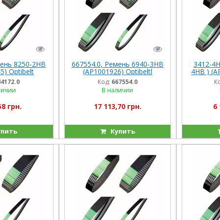
мень 8250-2HB
667554.0, Ремень 6940-3HB
3412-4Н
) Optibelt
(AP1001926) Optibeltl
4HB ) (A
 M350/360,
(Германия) Lex480
(Гер
44172.0
Код:
667554.0
К
0-450
личии
В наличии
58 грн.
17 113,70 грн.
6 
пить
Купить