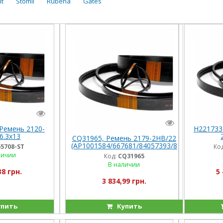
lt
Stomil
Rubena
Gates
Ремень 2120-
H221733
6.3x13
CQ31965, Ремень 2179-2HB/22
201), (Stomil)
(0227218
(AP1001584/667681/84057393/8
5708-ST
Код
 NH
4457079/86572020/200225361),
личии
Код:
CQ31965
JD (Optibelt)
В наличии
38 грн.
5 
3 834,99 грн.
пить
Купить