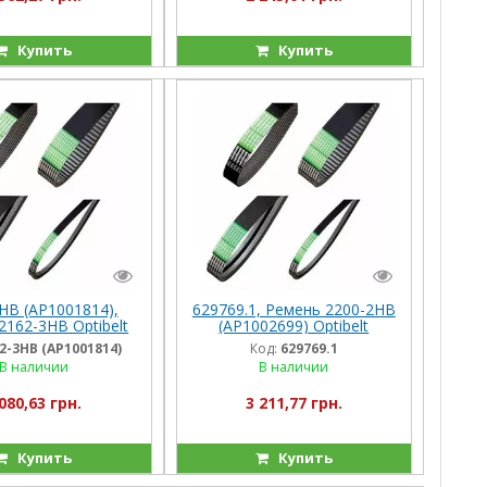
Купить
Купить
НВ (AP1001814),
629769.1, Ремень 2200-2HB
2162-3HB Optibelt
(AP1002699) Optibelt
ния) Палесье-812
(Германия), М203/204,
2-3НВ (AP1001814)
Код:
629769.1
Dom108/118/98, Jag830/900
В наличии
В наличии
080,63 грн.
3 211,77 грн.
Купить
Купить