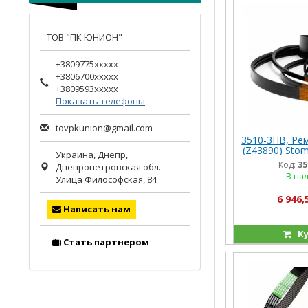
ТОВ "ПК ЮНИОН"
+3809775xxxxx
+3806700xxxxx
+3809593xxxxx
Показать телефоны
tovpkunion@gmail.com
3510-3HB, Ре
(Z43890) Stom
Украина,
Днепр
,
Код:
35
Днепропетровская обл.
В на
Улица Философская, 84
6 946,
Написать нам
Ку
Стать партнером