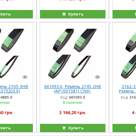
пить
Купить
мень 2105-3HB
661093.0, Ремень 2145-2HB
2162-3
.073203.0)
(AP1001581) CNH-
Ремень 
98-026090)
No.84057393 Optibelt,
(Герма
84885.0
Код:
661093.0
Код:
216
) Optibelt
Mega/Com/Lex/CX
личии
В наличии
 Jag820-880
60 грн.
3 166,20 грн.
4 
пить
Купить