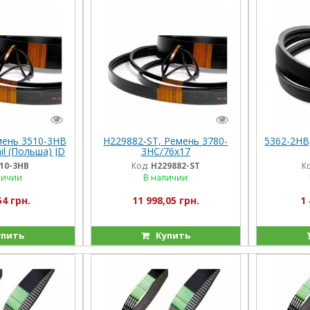
мень 3510-3HB
H229882-ST, Ремень 3780-
5362-2НВ
il (Польша) JD
3HC/76x17
(1541702C1/H218197) Stomil
10-3HB
Код:
H229882-ST
К
(Польша) JD
личии
В наличии
54 грн.
11 998,05 грн.
1 
пить
Купить