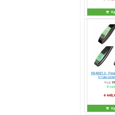
Ку
984885.0, Ре
(стар.ном
(01145457/
Код:
9
(AP1001810
В на
(Германия),
4 448,
Ку