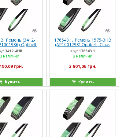
В, Ремень (3412-
176543.1, Ремень 1575-3HB
P1001986) Optibelt
(AP1001793) Optibelt, Claas
мания) Вектор
Jag.690/685/695/685SL,
од:
3412-4НВ
Код:
176543.1
Dom.98/96
В наличии
В наличии
190,09 грн.
3 801,06 грн.
Купить
Купить