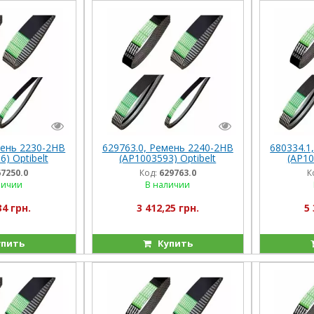
мень 2230-2HB
629763.0, Ремень 2240-2HB
680334.1
) Optibelt
(AP1003593) Optibelt
(AP10
 Lex420-560
(Германия) Dom108/118,
(Герм
67250.0
Код:
629763.0
К
Com116/228, Jag685/695
Dom
личии
В наличии
C
34 грн.
3 412,25 грн.
5 
пить
Купить