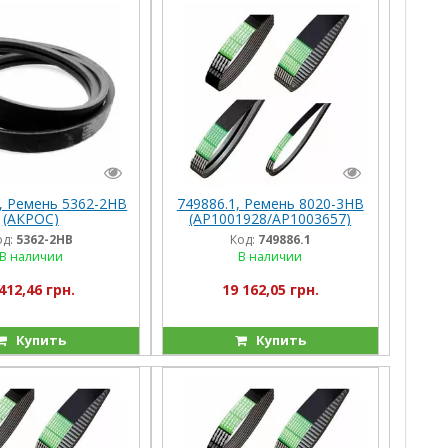
, Ремень 5362-2НВ
749886.1, Ремень 8020-3HB
(АКРОС)
(AP1001928/AP1003657)
Optibelt (Германия)
од:
5362-2НВ
Код:
749886.1
Lex480/580
В наличии
В наличии
412,46 грн.
19 162,05 грн.
Купить
Купить