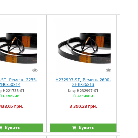
-ST, Ремень 2255-
H232997-ST, Ремень 2600-
2HC/50x14
2HB/36x13
/H205209/H216027),
(AP1001606/3023237), Stomil
:
H221733-ST
Код:
H232997-ST
Stomil, JD
В наличии
В наличии
438,05 грн.
3 390,28 грн.
Купить
Купить