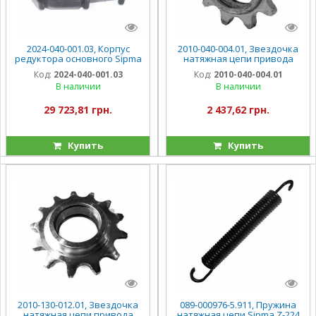
2024-040-001.03, Корпус
2010-040-004.01, Звездочка
редуктора основного Sipma
натяжная цепи привода
Z-224
камеры пресса Sipma (z=10)
Код:
2024-040-001.03
Код:
2010-040-004.01
Z-224
В наличии
В наличии
29 723,81 грн.
2 437,62 грн.
Купить
Купить
2010-130-012.01, Звездочка
089-000976-5.911, Пружина
натяжная цепи привода
натяжная цепи Sipma Z-224