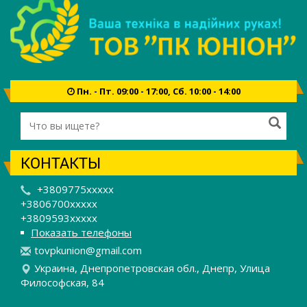
Пн. - Пт. 09:00 - 17:00, Сб. 10:00 - 14:00
КОНТАКТЫ
+3809775xxxxx
+3806700xxxxx
+3809593xxxxx
Показать телефоны
t
ovp
kun
ion
@gm
ail
.co
m
Украина, Днепропетровская обл., Днепр, Улица
Философская, 84