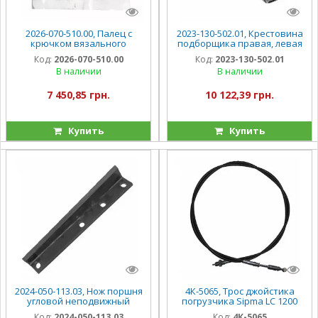
2026-070-510.00, Палец с
2023-130-502.01, Крестовина
крючком вязального
подборщика правая, левая
аппарата Sipma Z-224
Sipma Z-224
Код:
2026-070-510.00
Код:
2023-130-502.01
В наличии
В наличии
7 450,85 грн.
10 122,39 грн.
Купить
Купить
2024-050-113.03, Нож поршня
4К-5065, Трос джойстика
угловой неподвижный
погрузчика Sipma LC 1200
Sipma Z-224
Herkules
Код:
2024-050-113.03
Код:
4К-5065