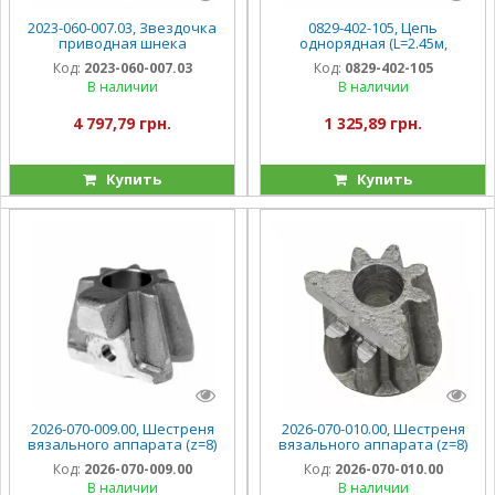
2023-060-007.03, Звездочка
0829-402-105, Цепь
приводная шнека
однорядная (L=2.45м,
подборщика (z=36) Sipma Z-
t=15.875, 154 звена) Sipma Z-
Код:
2023-060-007.03
Код:
0829-402-105
224
224
В наличии
В наличии
4 797,79 грн.
1 325,89 грн.
Купить
Купить
2026-070-009.00, Шестреня
2026-070-010.00, Шестреня
вязального аппарата (z=8)
вязального аппарата (z=8)
Sipma Z-224
Sipma Z-224
Код:
2026-070-009.00
Код:
2026-070-010.00
В наличии
В наличии