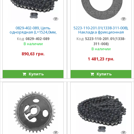
0829-402-089, Цепь
5223-110-201.01(1338-311-008),
однорядная (L=1524,0мм,
Накладка фрикционная
t=15.875, 96 звеньев) Sipma
муфты вала кард. Sipma Z-
Код:
0829-402-089
Код:
5223-110-201.01(1338-
Z-224
224
В наличии
311-008)
В наличии
890,63 грн.
1 481,23 грн.
Купить
Купить