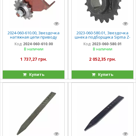
2024-060-610.00, Звездочка
2023-060-580.01, Звездочка
натяжная цепи приводу
шнека подборщика Sipma Z-
шнека подборщика в сб.
224
Код:
2024-060-610.00
Код:
2023-060-580.01
Sipma Z-224
В наличии
В наличии
1 737,27 грн.
2 052,35 грн.
Купить
Купить