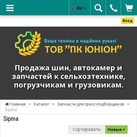
RU
Вход
ТОВ
"ПК
ЮНИОН"
-
Продажа
Продажа шин, автокамер и
шин,
запчастей к сельхозтехнике,
автокамер
погрузчикам и грузовикам.
и
запчастей
к
Главная
>
Каталог
>
Запчасти для пресс-подборщиков
>
сельхозтехнике,
Sipma
погрузчикам
Sipma
и
грузовикам.
Сортировать:
Новые