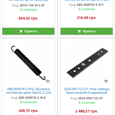
подборщика (голая) Sipma Z-
Код:
089-000976-5.911
Код:
2010-130-012.01
224
В наличии
В наличии
210,09 грн.
634,92 грн.
Купить
Купить
089-000976-5.916, Пружина
2024-050-122.01, Нож камеры
натяжная цепи Sipma Z-224
прессования подвижный
Sipma Z-224
Код:
089-000976-5.916
Код:
2024-050-122.01
В наличии
В наличии
428,73 грн.
2 480,57 грн.