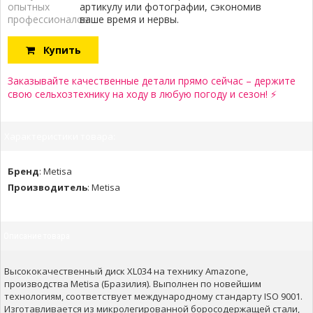
опытных
артикулу или фотографии, сэкономив
профессионалов:
ваше время и нервы.
Купить
Заказывайте качественные детали прямо сейчас – держите
свою сельхозтехнику на ходу в любую погоду и сезон! ⚡
Характеристики товара:
Бренд
:
Metisa
Производитель
:
Metisa
Описание товара
Высококачественный диск XL034 на технику Amazone,
производства Metisa (Бразилия). Выполнен по новейшим
технологиям, соответствует международному стандарту ISO 9001.
Изготавливается из микролегированной боросодержащей стали,