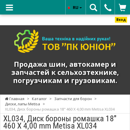
RU
Вход
ТОВ
"ПК
ЮНИОН"
-
Продажа
Продажа шин, автокамер и
шин,
запчастей к сельхозтехнике,
автокамер
погрузчикам и грузовикам.
и
запчастей
к
Главная
>
Каталог
>
Запчасти для борон
>
сельхозтехнике,
Диски, лапы Metisa
>
погрузчикам
XL034, Диск бороны ромашка 18" 460 X 4,00 mm Metisa XL034
и
XL034, Диск бороны ромашка 18"
грузовикам.
460 X 4,00 mm Metisa XL034