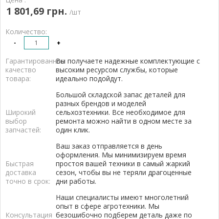
1 801,69 грн.
/шт
Количество:
-
+
Гарантированное
Вы получаете надежные комплектующие с
качество
высоким ресурсом службы, которые
товара:
идеально подойдут.
Большой складской запас деталей для
разных брендов и моделей
Широкий
сельхозтехники. Все необходимое для
выбор
ремонта можно найти в одном месте за
запчастей:
один клик.
Ваш заказ отправляется в день
оформления. Мы минимизируем время
Быстрая
простоя вашей техники в самый жаркий
доставка
сезон, чтобы вы не теряли драгоценные
точно в срок:
дни работы.
Наши специалисты имеют многолетний
опыт в сфере агротехники. Мы
Консультация
безошибочно подберем деталь даже по