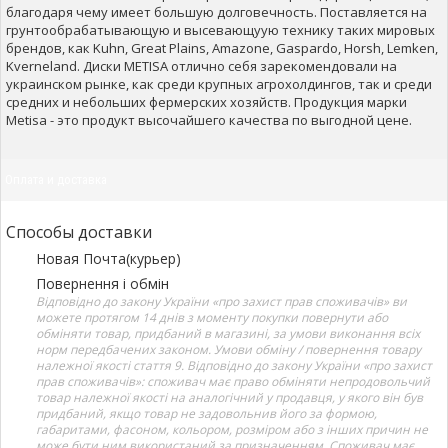
благодаря чему имеет большую долговечность. Поставляется на
грунтообрабатывающую и высевающуую технику таких мировых
брендов, как Kuhn, Great Plains, Amazone, Gaspardo, Horsh, Lemken,
Kverneland. Диски METISA отлично себя зарекомендовали на
украинском рынке, как среди крупных агрохолдингов, так и среди
средних и небольших фермерских хозяйств. Продукция марки
Metisa - это продукт высочайшего качества по выгодной цене.
Оплата и доставка
Способы доставки
Новая Почта(курьер)
Повернення і обмін
Відповідно до закону України «про захист прав споживачів» ви
можете протягом 14 днів з моменту покупки повернути або
обміняти товар, придбаний в магазині, за умови виконання всіх
норм передбачених законом. Умови обміну / повернення товару
належної якості стаття 9. Відповідно до закону України «про захист
прав споживачів»: споживач має право обміняти непродовольчий
товар належної якості на аналогічний у продавця, у якого він був
придбаний, якщо товар не задовольнив його за формою,
габаритами, фасоном, кольором, розміром або з інших причин не
може бути ним використаний за призначенням. Споживач має