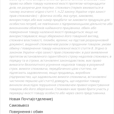
право на обмін товару належної якості протягом чотирнадцяти
днів, не рахуючи дня покупки. споживач (термін вживається в
такому значенні згідно статті 1. п.22 закону України «про захист
прав споживачів») – фізична особа, яка купує, замовляє,
використовує або має намір придбати чи замовити продукцію для
особистих потреб, не пов’язаних з підприємницькою діяльністю або
виконанням обов’язків найманого працівника. обмін або
повернення товару належної якості провадиться: якщо не
використовувався; якщо збережено його товарний вигляд,
споживчі властивості, пломби, ярлики; на підставі розрахунковий
документ, виданий споживачеві разом з проданим товаром. умови
обміну / повернення товару неналежної якості стаття 8. Згідно із
законом України «про захист прав споживачів»: в разі виявлення
протягом встановленого гарантійного строку недоліків споживач, в
порядку та в строки, встановлені законодавством, має право
вимагати безоплатного усунення недоліків товару в розумний
строк. вимоги споживача, передбачених цією статтею, не
підлягають задоволенню, якщо продавець, виробник
(підприємство, що задовольняє вимоги споживача, встановлені
частиною першою цієї статті) доведуть, що недоліки товару
виникли внаслідок порушення споживачем правил користування
товаром або його зберігання. Споживач має право брати участь у
перевірці якості товару особисто або через свого представника.
Новая Почта(отделение)
Самовывоз
Повернення і обмін