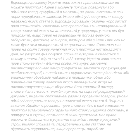
Відповідно до закону України «про захист прав споживачів» ви
можете протягом 14 днів з моменту покупки повернути або
обміняти товар, придбаний в магазині, за умови виконання всіх
норм передбачених законом. Умови обміну / повернення товару
належної якості стаття 9. Відповідно до закону України «про захист
прав споживачів»: споживач має право обміняти непродовольчий
товар належної якості на аналогічний у продавця, у якого він був
придбаний, якщо товар не задовольнив його за формою,
габаритами, фасоном, кольором, розміром або з інших причин не
може бути ним використаний за призначенням. Споживач має
право на обмін товару належної якості протягом чотирнадцяти
днів, не рахуючи дня покупки. споживач (термін вживається в
такому значенні згідно статті 1. п.22 закону України «про захист
прав споживачів») – фізична особа, яка купує, замовляє,
використовує або має намір придбати чи замовити продукцію для
особистих потреб, не пов’язаних з підприємницькою діяльністю або
виконанням обов’язків найманого працівника. обмін або
повернення товару належної якості провадиться: якщо не
використовувався; якщо збережено його товарний вигляд,
споживчі властивості, пломби, ярлики; на підставі розрахунковий
документ, виданий споживачеві разом з проданим товаром. умови
обміну / повернення товару неналежної якості стаття 8. Згідно із
законом України «про захист прав споживачів»: в разі виявлення
протягом встановленого гарантійного строку недоліків споживач, в
порядку та в строки, встановлені законодавством, має право
вимагати безоплатного усунення недоліків товару в розумний
строк. вимоги споживача, передбачених цією статтею, не
підлягають задоволенню, якщо продавець, виробник