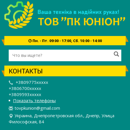
Пн. - Пт. 09:00 - 17:00, Сб. 10:00 - 14:00
КОНТАКТЫ
+3809775xxxxx
+3806700xxxxx
+3809593xxxxx
Показать телефоны
t
ovp
kun
ion
@gm
ail
.co
m
Украина, Днепропетровская обл., Днепр, Улица
Философская, 84