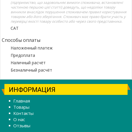
(підприємство, що задовольняє вимоги споживача, встановлені
частиною першою цієї статті) доведуть, що недоліки товару
виникли внаслідок порушення споживачем правил користування
товаром або його зберігання. Споживач має право брати участь у
перевірці якості товару особисто або через свого представника.
САТ
Способы оплаты
Наложенный платеж
Предоплата
Наличный расчёт
Безналичный расчёт
ИНФОРМАЦИЯ
Главная
Товары
Контакты
О нас
Отзывы