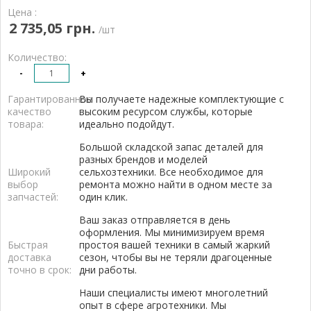
Цена :
2 735,05 грн.
/шт
Количество:
-
+
Гарантированное
Вы получаете надежные комплектующие с
качество
высоким ресурсом службы, которые
товара:
идеально подойдут.
Большой складской запас деталей для
разных брендов и моделей
Широкий
сельхозтехники. Все необходимое для
выбор
ремонта можно найти в одном месте за
запчастей:
один клик.
Ваш заказ отправляется в день
оформления. Мы минимизируем время
Быстрая
простоя вашей техники в самый жаркий
доставка
сезон, чтобы вы не теряли драгоценные
точно в срок:
дни работы.
Наши специалисты имеют многолетний
опыт в сфере агротехники. Мы