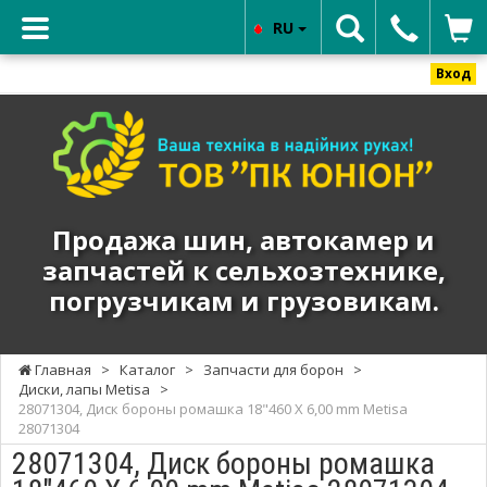
RU
Вход
ТОВ
"ПК
ЮНИОН"
-
Продажа
Продажа шин, автокамер и
шин,
запчастей к сельхозтехнике,
автокамер
погрузчикам и грузовикам.
и
запчастей
к
Главная
>
Каталог
>
Запчасти для борон
>
сельхозтехнике,
Диски, лапы Metisa
>
погрузчикам
28071304, Диск бороны ромашка 18"460 X 6,00 mm Metisa
28071304
и
28071304, Диск бороны ромашка
грузовикам.