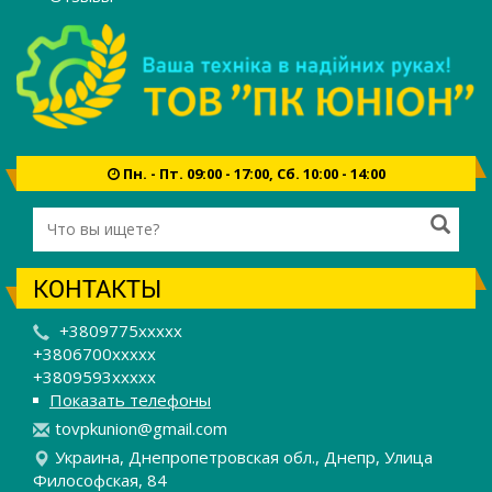
Пн. - Пт. 09:00 - 17:00, Сб. 10:00 - 14:00
КОНТАКТЫ
+3809775xxxxx
+3806700xxxxx
+3809593xxxxx
Показать телефоны
t
ovp
kun
ion
@gm
ail
.co
m
Украина, Днепропетровская обл., Днепр, Улица
Философская, 84