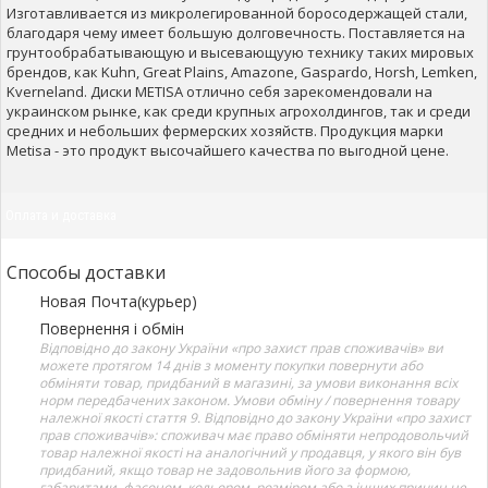
Изготавливается из микролегированной боросодержащей стали,
благодаря чему имеет большую долговечность. Поставляется на
грунтообрабатывающую и высевающуую технику таких мировых
брендов, как Kuhn, Great Plains, Amazone, Gaspardo, Horsh, Lemken,
Kverneland. Диски METISA отлично себя зарекомендовали на
украинском рынке, как среди крупных агрохолдингов, так и среди
средних и небольших фермерских хозяйств. Продукция марки
Metisa - это продукт высочайшего качества по выгодной цене.
Оплата и доставка
Способы доставки
Новая Почта(курьер)
Повернення і обмін
Відповідно до закону України «про захист прав споживачів» ви
можете протягом 14 днів з моменту покупки повернути або
обміняти товар, придбаний в магазині, за умови виконання всіх
норм передбачених законом. Умови обміну / повернення товару
належної якості стаття 9. Відповідно до закону України «про захист
прав споживачів»: споживач має право обміняти непродовольчий
товар належної якості на аналогічний у продавця, у якого він був
придбаний, якщо товар не задовольнив його за формою,
габаритами, фасоном, кольором, розміром або з інших причин не