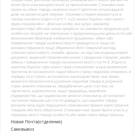
може бути ним використаний за призначенням. Споживач має
право на обмін товару належної якості протягом чотирнадцяти
днів, не рахуючи дня покупки. споживач (термін вживається в
такому значенні згідно статті 1. п.22 закону України «про захист
прав споживачів») – фізична особа, яка купує, замовляє,
використовує або має намір придбати чи замовити продукцію для
особистих потреб, не пов’язаних з підприємницькою діяльністю або
виконанням обов’язків найманого працівника. обмін або
повернення товару належної якості провадиться: якщо не
використовувався; якщо збережено його товарний вигляд,
споживчі властивості, пломби, ярлики; на підставі розрахунковий
документ, виданий споживачеві разом з проданим товаром. умови
обміну / повернення товару неналежної якості стаття 8. Згідно із
законом України «про захист прав споживачів»: в разі виявлення
протягом встановленого гарантійного строку недоліків споживач, в
порядку та в строки, встановлені законодавством, має право
вимагати безоплатного усунення недоліків товару в розумний
строк. вимоги споживача, передбачених цією статтею, не
підлягають задоволенню, якщо продавець, виробник
(підприємство, що задовольняє вимоги споживача, встановлені
частиною першою цієї статті) доведуть, що недоліки товару
виникли внаслідок порушення споживачем правил користування
товаром або його зберігання. Споживач має право брати участь у
перевірці якості товару особисто або через свого представника.
Новая Почта(отделение)
Самовывоз