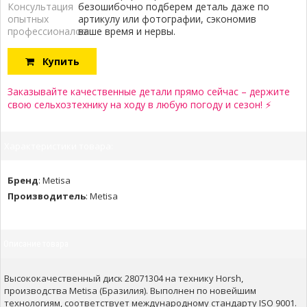
Консультация
безошибочно подберем деталь даже по
опытных
артикулу или фотографии, сэкономив
профессионалов:
ваше время и нервы.
Купить
Заказывайте качественные детали прямо сейчас – держите
свою сельхозтехнику на ходу в любую погоду и сезон! ⚡
Характеристики товара:
Бренд
:
Metisa
Производитель
:
Metisa
Описание товара
Высококачественный диск 28071304 на технику Horsh,
производства Metisa (Бразилия). Выполнен по новейшим
технологиям, соответствует международному стандарту ISO 9001.