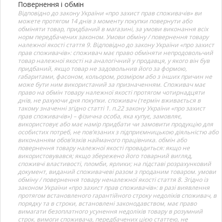
Повернення і обмін
Відповідно до закону України «про захист прав споживачів» ви
можете протягом 14 днів з моменту покупки повернути або
обміняти товар, придбаний в магазині, за умови виконання всіх
норм передбачених законом. Умови обміну / повернення товару
належної якості стаття 9. Відповідно до закону України «про захист
прав споживачів»: споживач має право обміняти непродовольчий
товар належної якості на аналогічний у продавця, у якого він був
придбаний, якщо товар не задовольнив його за формою,
габаритами, фасоном, кольором, розміром або з інших причин не
може бути ним використаний за призначенням. Споживач має
право на обмін товару належної якості протягом чотирнадцяти
днів, не рахуючи дня покупки. споживач (термін вживається в
такому значенні згідно статті 1. п.22 закону України «про захист
прав споживачів») – фізична особа, яка купує, замовляє,
використовує або має намір придбати чи замовити продукцію для
особистих потреб, не пов’язаних з підприємницькою діяльністю або
виконанням обов’язків найманого працівника. обмін або
повернення товару належної якості провадиться: якщо не
використовувався; якщо збережено його товарний вигляд,
споживчі властивості, пломби, ярлики; на підставі розрахунковий
документ, виданий споживачеві разом з проданим товаром. умови
обміну / повернення товару неналежної якості стаття 8. Згідно із
законом України «про захист прав споживачів»: в разі виявлення
протягом встановленого гарантійного строку недоліків споживач, в
порядку та в строки, встановлені законодавством, має право
вимагати безоплатного усунення недоліків товару в розумний
строк. вимоги споживача, передбачених цією статтею, не