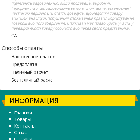
підлягають задоволенню, якщо продавець, виробник
(підприємство, що задовольняє вимоги споживача, встановлені
частиною першою цієї статті) доведуть, що недоліки товару
виникли внаслідок порушення споживачем правил користування
товаром або його зберігання. Споживач має право брати участь у
перевірці якості товару особисто або через свого представника.
САТ
Способы оплаты
Наложенный платеж
Предоплата
Наличный расчёт
Безналичный расчёт
ИНФОРМАЦИЯ
Главная
Товары
Контакты
О нас
Отзывы