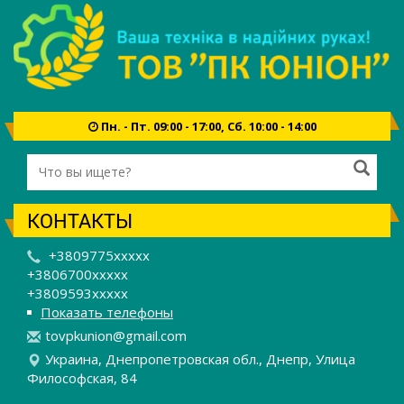
Пн. - Пт. 09:00 - 17:00, Сб. 10:00 - 14:00
КОНТАКТЫ
+3809775xxxxx
+3806700xxxxx
+3809593xxxxx
Показать телефоны
t
ovp
kun
ion
@gm
ail
.co
m
Украина, Днепропетровская обл., Днепр, Улица
Философская, 84