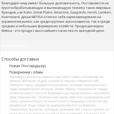
благодаря чему имеет большую долговечность. Поставляется на
грунтообрабатывающую и высевающуую технику таких мировых
брендов, как Kuhn, Great Plains, Amazone, Gaspardo, Horsh, Lemken,
Kverneland. Диски METISA отлично себя зарекомендовали на
украинском рынке, как среди крупных агрохолдингов, так и среди
средних и небольших фермерских хозяйств. Продукция марки
Metisa - это продукт высочайшего качества по выгодной цене.
Оплата и доставка
Способы доставки
Новая Почта(курьер)
Повернення і обмін
Відповідно до закону України «про захист прав споживачів» ви
можете протягом 14 днів з моменту покупки повернути або
обміняти товар, придбаний в магазині, за умови виконання всіх
норм передбачених законом. Умови обміну / повернення товару
належної якості стаття 9. Відповідно до закону України «про захист
прав споживачів»: споживач має право обміняти непродовольчий
товар належної якості на аналогічний у продавця, у якого він був
придбаний, якщо товар не задовольнив його за формою,
габаритами, фасоном, кольором, розміром або з інших причин не
може бути ним використаний за призначенням. Споживач має