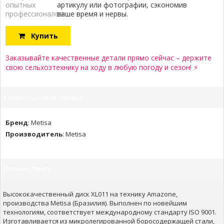
опытных
артикулу или фотографии, сэкономив
профессионалов:
ваше время и нервы.
Купить
Заказывайте качественные детали прямо сейчас – держите
свою сельхозтехнику на ходу в любую погоду и сезон! ⚡
Характеристики товара:
Бренд
:
Metisa
Производитель
:
Metisa
Описание товара
Высококачественный диск XL011 на технику Amazone,
производства Metisa (Бразилия). Выполнен по новейшим
технологиям, соответствует международному стандарту ISO 9001.
Изготавливается из микролегированной боросодержащей стали,