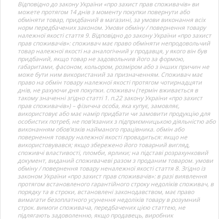
Відповідно до закону України «про захист прав споживачів» ви
можете протягом 14 днів з моменту покупки повернути або
обміняти товар, придбаний в магазині, за умови виконання всіх
норм передбачених законом. Умови обміну / повернення товару
належної якості стаття 9. Відповідно до закону України «про захист
прав споживачів»: споживач має право обміняти непродовольчий
товар належної якості на аналогічний у продавця, у якого він був
придбаний, якщо товар не задовольнив його за формою,
габаритами, фасоном, кольором, розміром або з інших причин не
може бути ним використаний за призначенням. Споживач має
право на обмін товару належної якості протягом чотирнадцяти
днів, не рахуючи дня покупки. споживач (термін вживається в
такому значенні згідно статті 1. п.22 закону України «про захист
прав споживачів») – фізична особа, яка купує, замовляє,
використовує або має намір придбати чи замовити продукцію для
особистих потреб, не пов’язаних з підприємницькою діяльністю або
виконанням обов’язків найманого працівника. обмін або
повернення товару належної якості провадиться: якщо не
використовувався; якщо збережено його товарний вигляд,
споживчі властивості, пломби, ярлики; на підставі розрахунковий
документ, виданий споживачеві разом з проданим товаром. умови
обміну / повернення товару неналежної якості стаття 8. Згідно із
законом України «про захист прав споживачів»: в разі виявлення
протягом встановленого гарантійного строку недоліків споживач, в
порядку та в строки, встановлені законодавством, має право
вимагати безоплатного усунення недоліків товару в розумний
строк. вимоги споживача, передбачених цією статтею, не
підлягають задоволенню, якщо продавець, виробник