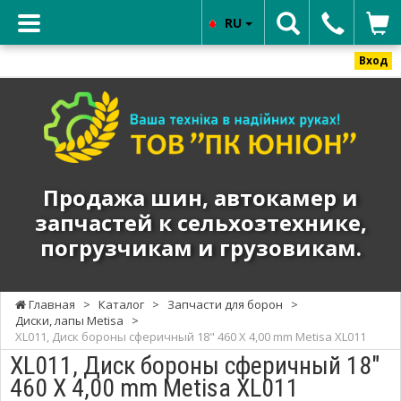
RU
Вход
ТОВ
"ПК
ЮНИОН"
-
Продажа
Продажа шин, автокамер и
шин,
запчастей к сельхозтехнике,
автокамер
погрузчикам и грузовикам.
и
запчастей
к
Главная
>
Каталог
>
Запчасти для борон
>
сельхозтехнике,
Диски, лапы Metisa
>
погрузчикам
XL011, Диск бороны сферичный 18" 460 X 4,00 mm Metisa XL011
и
XL011, Диск бороны сферичный 18"
грузовикам.
460 X 4,00 mm Metisa XL011