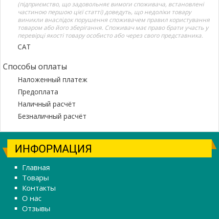
(підприємство, що задовольняє вимоги споживача, встановлені
частиною першою цієї статті) доведуть, що недоліки товару
виникли внаслідок порушення споживачем правил користування
товаром або його зберігання. Споживач має право брати участь у
перевірці якості товару особисто або через свого представника.
САТ
Способы оплаты
Наложенный платеж
Предоплата
Наличный расчёт
Безналичный расчёт
ИНФОРМАЦИЯ
Главная
Товары
Контакты
О нас
Отзывы