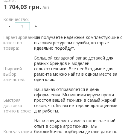
1 704,03 грн.
/шт
Количество:
-
+
Гарантированное
Вы получаете надежные комплектующие с
качество
высоким ресурсом службы, которые
товара:
идеально подойдут.
Большой складской запас деталей для
разных брендов и моделей
Широкий
сельхозтехники. Все необходимое для
выбор
ремонта можно найти в одном месте за
запчастей:
один клик.
Ваш заказ отправляется в день
оформления. Мы минимизируем время
Быстрая
простоя вашей техники в самый жаркий
доставка
сезон, чтобы вы не теряли драгоценные
точно в срок:
дни работы.
Наши специалисты имеют многолетний
опыт в сфере агротехники. Мы
Консультация
безошибочно подберем деталь даже по