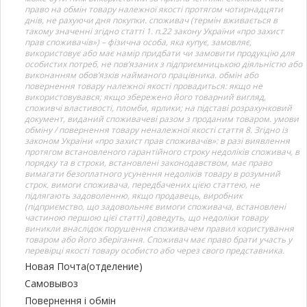
право на обмін товару належної якості протягом чотирнадцяти
днів, не рахуючи дня покупки. споживач (термін вживається в
такому значенні згідно статті 1. п.22 закону України «про захист
прав споживачів») – фізична особа, яка купує, замовляє,
використовує або має намір придбати чи замовити продукцію для
особистих потреб, не пов’язаних з підприємницькою діяльністю або
виконанням обов’язків найманого працівника. обмін або
повернення товару належної якості провадиться: якщо не
використовувався; якщо збережено його товарний вигляд,
споживчі властивості, пломби, ярлики; на підставі розрахунковий
документ, виданий споживачеві разом з проданим товаром. умови
обміну / повернення товару неналежної якості стаття 8. Згідно із
законом України «про захист прав споживачів»: в разі виявлення
протягом встановленого гарантійного строку недоліків споживач, в
порядку та в строки, встановлені законодавством, має право
вимагати безоплатного усунення недоліків товару в розумний
строк. вимоги споживача, передбачених цією статтею, не
підлягають задоволенню, якщо продавець, виробник
(підприємство, що задовольняє вимоги споживача, встановлені
частиною першою цієї статті) доведуть, що недоліки товару
виникли внаслідок порушення споживачем правил користування
товаром або його зберігання. Споживач має право брати участь у
перевірці якості товару особисто або через свого представника.
Новая Почта(отделение)
Самовывоз
Повернення і обмін