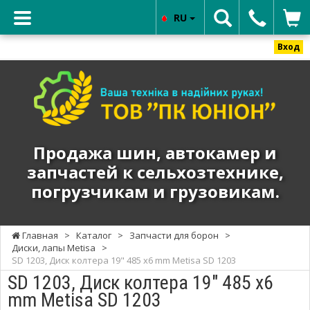
RU
Вход
ТОВ
"ПК
ЮНИОН"
-
Продажа
Продажа шин, автокамер и
шин,
запчастей к сельхозтехнике,
автокамер
погрузчикам и грузовикам.
и
запчастей
к
Главная
>
Каталог
>
Запчасти для борон
>
сельхозтехнике,
Диски, лапы Metisa
>
погрузчикам
SD 1203, Диск колтера 19" 485 х6 mm Metisa SD 1203
и
SD 1203, Диск колтера 19" 485 х6
грузовикам.
mm Metisa SD 1203