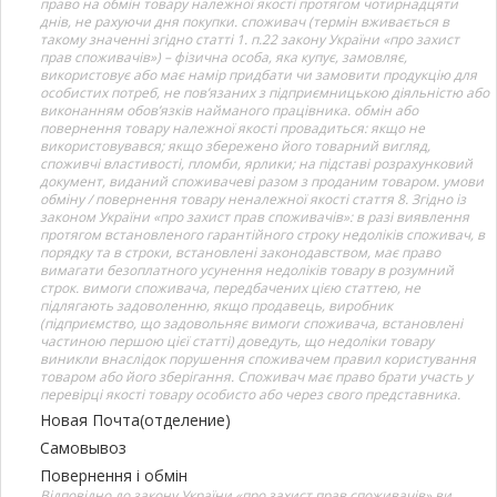
право на обмін товару належної якості протягом чотирнадцяти
днів, не рахуючи дня покупки. споживач (термін вживається в
такому значенні згідно статті 1. п.22 закону України «про захист
прав споживачів») – фізична особа, яка купує, замовляє,
використовує або має намір придбати чи замовити продукцію для
особистих потреб, не пов’язаних з підприємницькою діяльністю або
виконанням обов’язків найманого працівника. обмін або
повернення товару належної якості провадиться: якщо не
використовувався; якщо збережено його товарний вигляд,
споживчі властивості, пломби, ярлики; на підставі розрахунковий
документ, виданий споживачеві разом з проданим товаром. умови
обміну / повернення товару неналежної якості стаття 8. Згідно із
законом України «про захист прав споживачів»: в разі виявлення
протягом встановленого гарантійного строку недоліків споживач, в
порядку та в строки, встановлені законодавством, має право
вимагати безоплатного усунення недоліків товару в розумний
строк. вимоги споживача, передбачених цією статтею, не
підлягають задоволенню, якщо продавець, виробник
(підприємство, що задовольняє вимоги споживача, встановлені
частиною першою цієї статті) доведуть, що недоліки товару
виникли внаслідок порушення споживачем правил користування
товаром або його зберігання. Споживач має право брати участь у
перевірці якості товару особисто або через свого представника.
Новая Почта(отделение)
Самовывоз
Повернення і обмін
Відповідно до закону України «про захист прав споживачів» ви