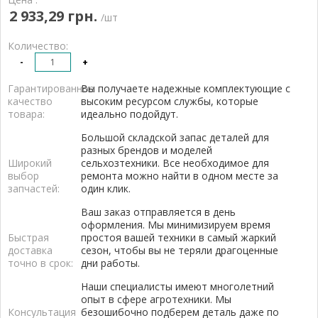
2 933,29 грн.
/шт
Количество:
-
+
Гарантированное
Вы получаете надежные комплектующие с
качество
высоким ресурсом службы, которые
товара:
идеально подойдут.
Большой складской запас деталей для
разных брендов и моделей
Широкий
сельхозтехники. Все необходимое для
выбор
ремонта можно найти в одном месте за
запчастей:
один клик.
Ваш заказ отправляется в день
оформления. Мы минимизируем время
Быстрая
простоя вашей техники в самый жаркий
доставка
сезон, чтобы вы не теряли драгоценные
точно в срок:
дни работы.
Наши специалисты имеют многолетний
опыт в сфере агротехники. Мы
Консультация
безошибочно подберем деталь даже по