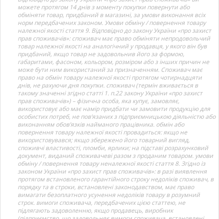
можете протягом 14 днів з моменту покупки повернути або
обміняти товар, придбаний в магазині, за умови виконання всіх
норм передбачених законом. Умови обміну / повернення товару
належної якості стаття 9. Відповідно до закону України «про захист
прав споживачів»: споживач має право обміняти непродовольчий
товар належної якості на аналогічний у продавця, у якого він був
придбаний, якщо товар не задовольнив його за формою,
габаритами, фасоном, кольором, розміром або з інших причин не
може бути ним використаний за призначенням. Споживач має
право на обмін товару належної якості протягом чотирнадцяти
днів, не рахуючи дня покупки. споживач (термін вживається в
такому значенні згідно статті 1. п.22 закону України «про захист
прав споживачів») – фізична особа, яка купує, замовляє,
використовує або має намір придбати чи замовити продукцію для
особистих потреб, не пов’язаних з підприємницькою діяльністю або
виконанням обов’язків найманого працівника. обмін або
повернення товару належної якості провадиться: якщо не
використовувався; якщо збережено його товарний вигляд,
споживчі властивості, пломби, ярлики; на підставі розрахунковий
документ, виданий споживачеві разом з проданим товаром. умови
обміну / повернення товару неналежної якості стаття 8. Згідно із
законом України «про захист прав споживачів»: в разі виявлення
протягом встановленого гарантійного строку недоліків споживач, в
порядку та в строки, встановлені законодавством, має право
вимагати безоплатного усунення недоліків товару в розумний
строк. вимоги споживача, передбачених цією статтею, не
підлягають задоволенню, якщо продавець, виробник
(підприємство, що задовольняє вимоги споживача, встановлені