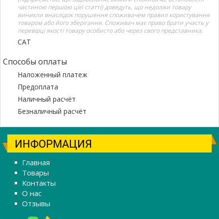
частиною першою цієї статті) доведуть, що недоліки товару
виникли внаслідок порушення споживачем правил користування
товаром або його зберігання. Споживач має право брати участь у
перевірці якості товару особисто або через свого представника.
САТ
Способы оплаты
Наложенный платеж
Предоплата
Наличный расчёт
Безналичный расчёт
ИНФОРМАЦИЯ
Главная
Товары
Контакты
О нас
Отзывы