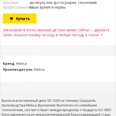
опытных
артикулу или фотографии, сэкономив
профессионалов:
ваше время и нервы.
Купить
Заказывайте качественные детали прямо сейчас – держите
свою сельхозтехнику на ходу в любую погоду и сезон! ⚡
Характеристики товара:
Бренд
:
Metisa
Производитель
:
Metisa
Описание товара
Высококачественный диск SD 1203 на технику Gaspardo,
производства Metisa (Бразилия). Выполнен по новейшим
технологиям, соответствует международному стандарту ISO 9001.
Изготавливается из микролегированной боросодержащей стали,