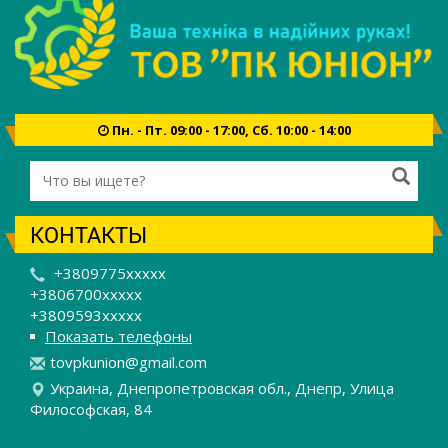
Пн. - Пт. 09:00 - 17:00, Сб. 10:00 - 14:00
КОНТАКТЫ
+3809775xxxxx
+3806700xxxxx
+3809593xxxxx
Показать телефоны
t
ovp
kun
ion
@gm
ail
.co
m
Украина, Днепропетровская обл., Днепр, Улица
Философская, 84