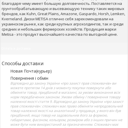
благодаря чему имеет большую долговечность. Поставляется на
грунтообрабатывающую и высевающуую технику таких мировых
брендов, как Kuhn, Great Plains, Amazone, Gaspardo, Horsh, Lemken,
Kverneland. Диски METISA отлично себя зарекомендовали на
украинском рынке, как среди крупных агрохолдингов, так и среди
средних и небольших фермерских хозяйств. Продукция марки
Metisa - это продукт высочайшего качества по выгодной цене.
Оплата и доставка
Способы доставки
Новая Почта(курьер)
Повернення і обмін
Відповідно до закону України «про захист прав споживачів» ви
можете протягом 14 днів з моменту покупки повернути або
обміняти товар, придбаний в магазині, за умови виконання всіх
норм передбачених законом. Умови обміну / повернення товару
належної якості стаття 9. Відповідно до закону України «про захист
прав споживачів»: споживач має право обміняти непродовольчий
товар належної якості на аналогічний у продавця, у якого він був
придбаний, якщо товар не задовольнив його за формою,
габаритами, фасоном, кольором, розміром або з інших причин не
може бути ним використаний за призначенням. Споживач має