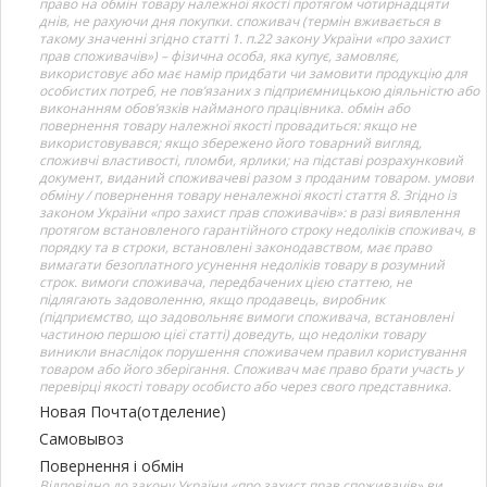
право на обмін товару належної якості протягом чотирнадцяти
днів, не рахуючи дня покупки. споживач (термін вживається в
такому значенні згідно статті 1. п.22 закону України «про захист
прав споживачів») – фізична особа, яка купує, замовляє,
використовує або має намір придбати чи замовити продукцію для
особистих потреб, не пов’язаних з підприємницькою діяльністю або
виконанням обов’язків найманого працівника. обмін або
повернення товару належної якості провадиться: якщо не
використовувався; якщо збережено його товарний вигляд,
споживчі властивості, пломби, ярлики; на підставі розрахунковий
документ, виданий споживачеві разом з проданим товаром. умови
обміну / повернення товару неналежної якості стаття 8. Згідно із
законом України «про захист прав споживачів»: в разі виявлення
протягом встановленого гарантійного строку недоліків споживач, в
порядку та в строки, встановлені законодавством, має право
вимагати безоплатного усунення недоліків товару в розумний
строк. вимоги споживача, передбачених цією статтею, не
підлягають задоволенню, якщо продавець, виробник
(підприємство, що задовольняє вимоги споживача, встановлені
частиною першою цієї статті) доведуть, що недоліки товару
виникли внаслідок порушення споживачем правил користування
товаром або його зберігання. Споживач має право брати участь у
перевірці якості товару особисто або через свого представника.
Новая Почта(отделение)
Самовывоз
Повернення і обмін
Відповідно до закону України «про захист прав споживачів» ви