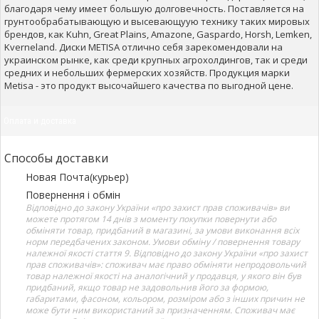
благодаря чему имеет большую долговечность. Поставляется на
грунтообрабатывающую и высевающуую технику таких мировых
брендов, как Kuhn, Great Plains, Amazone, Gaspardo, Horsh, Lemken,
Kverneland. Диски METISA отлично себя зарекомендовали на
украинском рынке, как среди крупных агрохолдингов, так и среди
средних и небольших фермерских хозяйств. Продукция марки
Metisa - это продукт высочайшего качества по выгодной цене.
Оплата и доставка
Способы доставки
Новая Почта(курьер)
Повернення і обмін
Відповідно до закону України «про захист прав споживачів» ви
можете протягом 14 днів з моменту покупки повернути або
обміняти товар, придбаний в магазині, за умови виконання всіх
норм передбачених законом. Умови обміну / повернення товару
належної якості стаття 9. Відповідно до закону України «про захист
прав споживачів»: споживач має право обміняти непродовольчий
товар належної якості на аналогічний у продавця, у якого він був
придбаний, якщо товар не задовольнив його за формою,
габаритами, фасоном, кольором, розміром або з інших причин не
може бути ним використаний за призначенням. Споживач має