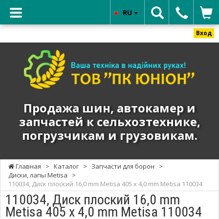
RU
Вход
ТОВ
"ПК
ЮНИОН"
-
Продажа
Продажа шин, автокамер и
шин,
запчастей к сельхозтехнике,
автокамер
погрузчикам и грузовикам.
и
запчастей
к
Главная
>
Каталог
>
Запчасти для борон
>
сельхозтехнике,
Диски, лапы Metisa
>
погрузчикам
110034, Диск плоский 16,0 mm Metisa 405 х 4,0 mm Metisa 110034
и
110034, Диск плоский 16,0 mm
грузовикам.
Metisa 405 х 4,0 mm Metisa 110034