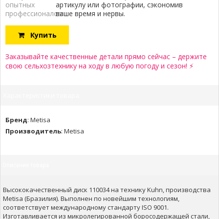
опытных
артикулу или фотографии, сэкономив
профессионалов:
ваше время и нервы.
Купить
Заказывайте качественные детали прямо сейчас – держите
свою сельхозтехнику на ходу в любую погоду и сезон! ⚡
Характеристики товара:
Бренд
:
Metisa
Производитель
:
Metisa
Описание товара
Высококачественный диск 110034 на технику Kuhn, производства
Metisa (Бразилия). Выполнен по новейшим технологиям,
соответствует международному стандарту ISO 9001.
Изготавливается из микролегированной боросодержащей стали,