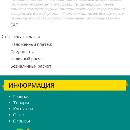
частиною першою цієї статті) доведуть, що недоліки товару
виникли внаслідок порушення споживачем правил користування
товаром або його зберігання. Споживач має право брати участь у
перевірці якості товару особисто або через свого представника.
САТ
Способы оплаты
Наложенный платеж
Предоплата
Наличный расчёт
Безналичный расчёт
ИНФОРМАЦИЯ
Главная
Товары
Контакты
О нас
Отзывы