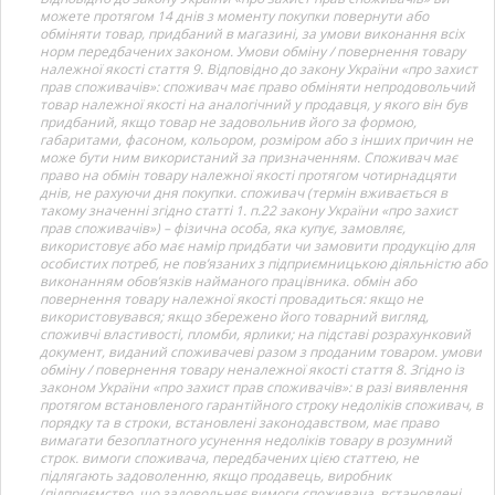
можете протягом 14 днів з моменту покупки повернути або
обміняти товар, придбаний в магазині, за умови виконання всіх
норм передбачених законом. Умови обміну / повернення товару
належної якості стаття 9. Відповідно до закону України «про захист
прав споживачів»: споживач має право обміняти непродовольчий
товар належної якості на аналогічний у продавця, у якого він був
придбаний, якщо товар не задовольнив його за формою,
габаритами, фасоном, кольором, розміром або з інших причин не
може бути ним використаний за призначенням. Споживач має
право на обмін товару належної якості протягом чотирнадцяти
днів, не рахуючи дня покупки. споживач (термін вживається в
такому значенні згідно статті 1. п.22 закону України «про захист
прав споживачів») – фізична особа, яка купує, замовляє,
використовує або має намір придбати чи замовити продукцію для
особистих потреб, не пов’язаних з підприємницькою діяльністю або
виконанням обов’язків найманого працівника. обмін або
повернення товару належної якості провадиться: якщо не
використовувався; якщо збережено його товарний вигляд,
споживчі властивості, пломби, ярлики; на підставі розрахунковий
документ, виданий споживачеві разом з проданим товаром. умови
обміну / повернення товару неналежної якості стаття 8. Згідно із
законом України «про захист прав споживачів»: в разі виявлення
протягом встановленого гарантійного строку недоліків споживач, в
порядку та в строки, встановлені законодавством, має право
вимагати безоплатного усунення недоліків товару в розумний
строк. вимоги споживача, передбачених цією статтею, не
підлягають задоволенню, якщо продавець, виробник
(підприємство, що задовольняє вимоги споживача, встановлені