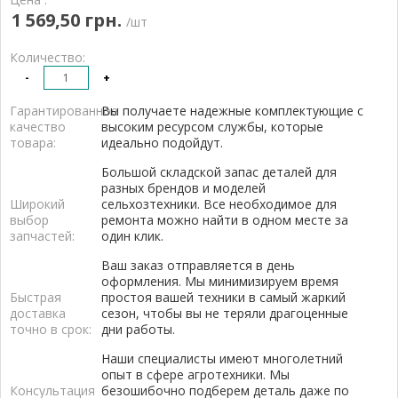
1 569,50 грн.
/шт
Количество:
-
+
Гарантированное
Вы получаете надежные комплектующие с
качество
высоким ресурсом службы, которые
товара:
идеально подойдут.
Большой складской запас деталей для
разных брендов и моделей
Широкий
сельхозтехники. Все необходимое для
выбор
ремонта можно найти в одном месте за
запчастей:
один клик.
Ваш заказ отправляется в день
оформления. Мы минимизируем время
Быстрая
простоя вашей техники в самый жаркий
доставка
сезон, чтобы вы не теряли драгоценные
точно в срок:
дни работы.
Наши специалисты имеют многолетний
опыт в сфере агротехники. Мы
Консультация
безошибочно подберем деталь даже по