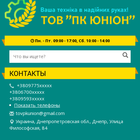
Пн. - Пт. 09:00 - 17:00, Сб. 10:00 - 14:00
КОНТАКТЫ
+3809775xxxxx
+3806700xxxxx
+3809593xxxxx
Показать телефоны
t
ovp
kun
ion
@gm
ail
.co
m
Украина, Днепропетровская обл., Днепр, Улица
Философская, 84