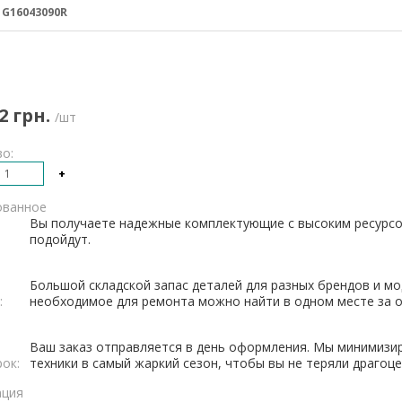
:
G16043090R
2 грн.
/шт
о:
+
ованное
Вы получаете надежные комплектующие с высоким ресурсо
подойдут.
Большой складской запас деталей для разных брендов и мо
:
необходимое для ремонта можно найти в одном месте за о
Ваш заказ отправляется в день оформления. Мы минимизи
рок:
техники в самый жаркий сезон, чтобы вы не теряли драгоц
ация