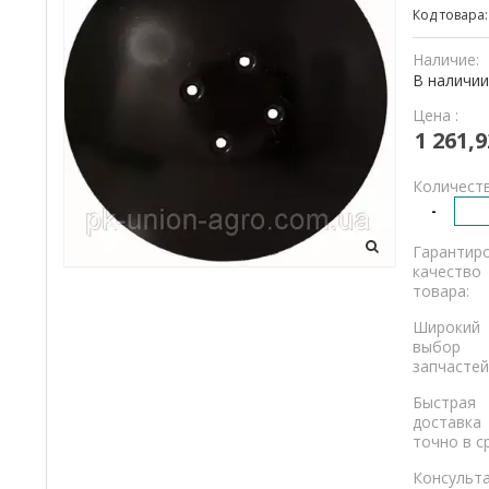
Код товара
и
грузовикам.
Наличие:
В наличии
Цена :
1 261,9
Количеств
-
Гарантир
качество
товара:
Широкий
выбор
запчастей
Быстрая
доставка
точно в с
Консульт