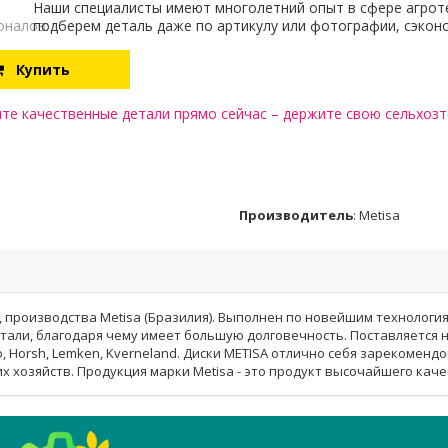
Наши специалисты имеют многолетний опыт в сфере агрот
оналов:
подберем деталь даже по артикулу или фотографии, сэкон
Купить
те качественные детали прямо сейчас – держите свою сельхозте
Производитель
:
Metisa
 производства Metisa (Бразилия). Выполнен по новейшим технология
тали, благодаря чему имеет большую долговечность. Поставляетс
o, Horsh, Lemken, Kverneland. Диски METISA отлично себя зарекоменд
х хозяйств. Продукция марки Metisa - это продукт высочайшего каче