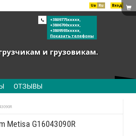
Ua
Ru
Вход
+3809775xxxxx,
+3806700xxxxx,
+3809593xxxxx,
Показать телефоны
огрузчикам и грузовикам.
Ы
ОТЗЫВЫ
43090R
mm Metisa G16043090R