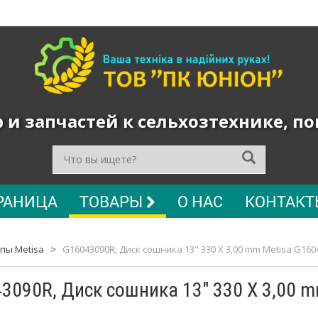
и запчастей к сельхозтехнике, п
РАНИЦА
ТОВАРЫ
О НАС
КОНТАКТ
апы Metisa
>
G16043090R, Диск сошника 13" 330 X 3,00 mm Metisa G160
3090R, Диск сошника 13" 330 X 3,00 