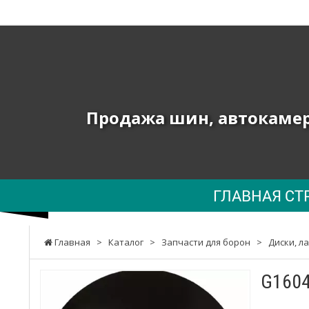
ТОВ
"ПК
ЮНИОН"
-
Продажа шин, автокамер 
Продажа
шин,
автокамер
ГЛАВНАЯ СТ
и
запчастей
Главная
>
Каталог
>
Запчасти для борон
>
Диски, л
к
сельхозтехнике,
G1604
погрузчикам