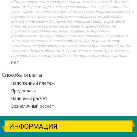
обміну / повернення товару неналежної якості стаття 8. Згідно із
законом України «про захист прав споживачів»: в разі виявлення
протягом встановленого гарантійного строку недоліків споживач, в
порядку та в строки, встановлені законодавством, має право
вимагати безоплатного усунення недоліків товару в розумний
строк. вимоги споживача, передбачених цією статтею, не
підлягають задоволенню, якщо продавець, виробник
(підприємство, що задовольняє вимоги споживача, встановлені
частиною першою цієї статті) доведуть, що недоліки товару
виникли внаслідок порушення споживачем правил користування
товаром або його зберігання. Споживач має право брати участь у
перевірці якості товару особисто або через свого представника.
САТ
Способы оплаты
Наложенный платеж
Предоплата
Наличный расчёт
Безналичный расчёт
ИНФОРМАЦИЯ