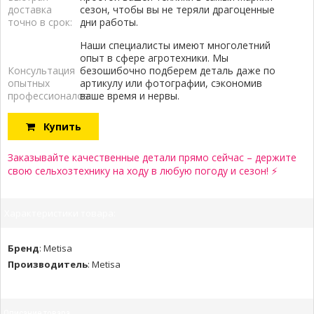
доставка
сезон, чтобы вы не теряли драгоценные
точно в срок:
дни работы.
Наши специалисты имеют многолетний
опыт в сфере агротехники. Мы
Консультация
безошибочно подберем деталь даже по
опытных
артикулу или фотографии, сэкономив
профессионалов:
ваше время и нервы.
Купить
Заказывайте качественные детали прямо сейчас – держите
свою сельхозтехнику на ходу в любую погоду и сезон! ⚡
Характеристики товара:
Бренд
:
Metisa
Производитель
:
Metisa
Описание товара