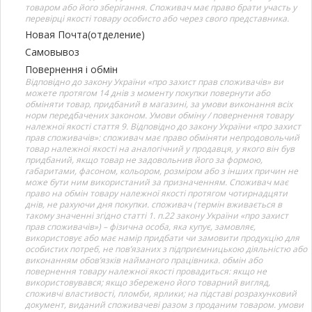
товаром або його зберігання. Споживач має право брати участь у
перевірці якості товару особисто або через свого представника.
Новая Почта(отделение)
Самовывоз
Повернення і обмін
Відповідно до закону України «про захист прав споживачів» ви
можете протягом 14 днів з моменту покупки повернути або
обміняти товар, придбаний в магазині, за умови виконання всіх
норм передбачених законом. Умови обміну / повернення товару
належної якості стаття 9. Відповідно до закону України «про захист
прав споживачів»: споживач має право обміняти непродовольчий
товар належної якості на аналогічний у продавця, у якого він був
придбаний, якщо товар не задовольнив його за формою,
габаритами, фасоном, кольором, розміром або з інших причин не
може бути ним використаний за призначенням. Споживач має
право на обмін товару належної якості протягом чотирнадцяти
днів, не рахуючи дня покупки. споживач (термін вживається в
такому значенні згідно статті 1. п.22 закону України «про захист
прав споживачів») – фізична особа, яка купує, замовляє,
використовує або має намір придбати чи замовити продукцію для
особистих потреб, не пов’язаних з підприємницькою діяльністю або
виконанням обов’язків найманого працівника. обмін або
повернення товару належної якості провадиться: якщо не
використовувався; якщо збережено його товарний вигляд,
споживчі властивості, пломби, ярлики; на підставі розрахунковий
документ, виданий споживачеві разом з проданим товаром. умови