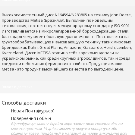
Высококачественный диск N164594/N283805 на технику John Deere,
производства Metisa (Бразилия). Выполнен по новейшим
технологиям, соответствует международному стандарту ISO 9001.
Изготавливается из микролегированной боросодержащей стали,
благодаря чему имеет большую долговечность. Поставляется на
грунтообрабатывающую и высевающуую технику таких мировых
брендов, как Kuhn, Great Plains, Amazone, Gaspardo, Horsh, Lemken,
Kverneland. Диски METISA отлично себя зарекомендовали на
украинском рынке, как среди крупных агрохолдингов, так и среди
средних и небольших фермерских хозяйств. Продукция марки
Metisa - это продукт высочайшего качества по выгодной цене.
Оплата и доставка
Способы доставки
Новая Почта(курьер)
Повернення і обмін
Відповідно до закону України «про захист прав споживачів» ви
можете протягом 14 днів з моменту покупки повернути або
обміняти товар, придбаний в магазині, за умови виконання всіх