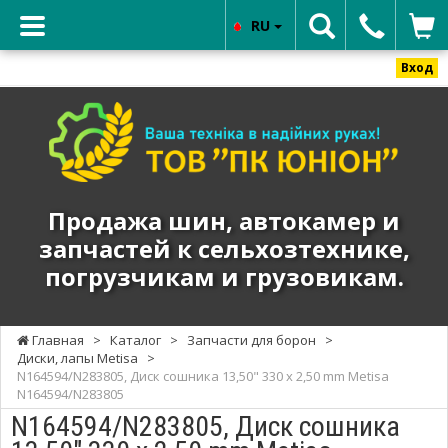
RU
Вход
ТОВ
"ПК
ЮНИОН"
-
Продажа
Продажа шин, автокамер и
шин,
запчастей к сельхозтехнике,
автокамер
погрузчикам и грузовикам.
и
запчастей
к
Главная
>
Каталог
>
Запчасти для борон
>
сельхозтехнике,
Диски, лапы Metisa
>
погрузчикам
N164594/N283805, Диск сошника 13,50" 330 х 2,50 mm Metisa
N164594/N283805
и
N164594/N283805, Диск сошника
грузовикам.