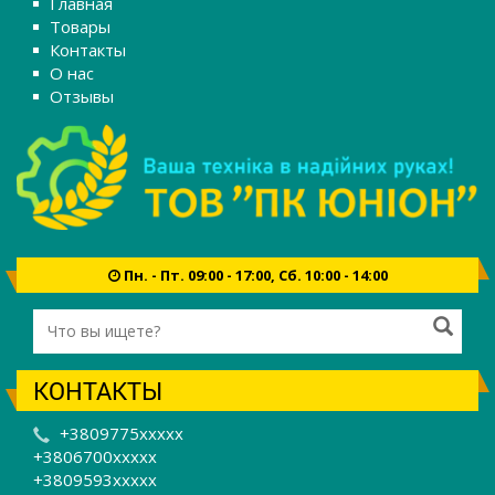
Главная
Товары
Контакты
О нас
Отзывы
Пн. - Пт. 09:00 - 17:00, Сб. 10:00 - 14:00
КОНТАКТЫ
+3809775xxxxx
+3806700xxxxx
+3809593xxxxx