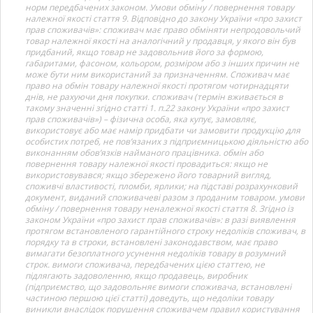
норм передбачених законом. Умови обміну / повернення товару
належної якості стаття 9. Відповідно до закону України «про захист
прав споживачів»: споживач має право обміняти непродовольчий
товар належної якості на аналогічний у продавця, у якого він був
придбаний, якщо товар не задовольнив його за формою,
габаритами, фасоном, кольором, розміром або з інших причин не
може бути ним використаний за призначенням. Споживач має
право на обмін товару належної якості протягом чотирнадцяти
днів, не рахуючи дня покупки. споживач (термін вживається в
такому значенні згідно статті 1. п.22 закону України «про захист
прав споживачів») – фізична особа, яка купує, замовляє,
використовує або має намір придбати чи замовити продукцію для
особистих потреб, не пов’язаних з підприємницькою діяльністю або
виконанням обов’язків найманого працівника. обмін або
повернення товару належної якості провадиться: якщо не
використовувався; якщо збережено його товарний вигляд,
споживчі властивості, пломби, ярлики; на підставі розрахунковий
документ, виданий споживачеві разом з проданим товаром. умови
обміну / повернення товару неналежної якості стаття 8. Згідно із
законом України «про захист прав споживачів»: в разі виявлення
протягом встановленого гарантійного строку недоліків споживач, в
порядку та в строки, встановлені законодавством, має право
вимагати безоплатного усунення недоліків товару в розумний
строк. вимоги споживача, передбачених цією статтею, не
підлягають задоволенню, якщо продавець, виробник
(підприємство, що задовольняє вимоги споживача, встановлені
частиною першою цієї статті) доведуть, що недоліки товару
виникли внаслідок порушення споживачем правил користування