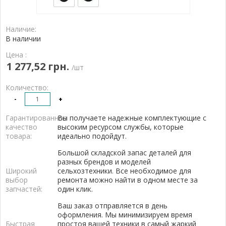
Наличие:
В наличии
Цена :
1 277,52 грн.
/шт
Количество:
-
+
Гарантированное
Вы получаете надежные комплектующие с
качество
высоким ресурсом службы, которые
товара:
идеально подойдут.
Большой складской запас деталей для
разных брендов и моделей
Широкий
сельхозтехники. Все необходимое для
выбор
ремонта можно найти в одном месте за
запчастей:
один клик.
Ваш заказ отправляется в день
оформления. Мы минимизируем время
Быстрая
простоя вашей техники в самый жаркий