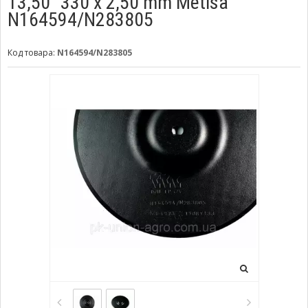
13,50" 330 х 2,50 mm Metisa
N164594/N283805
Код товара:
N164594/N283805