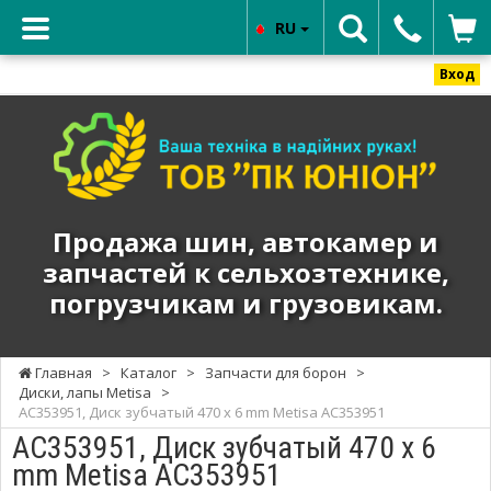
RU
Вход
ТОВ
"ПК
ЮНИОН"
-
Продажа
Продажа шин, автокамер и
шин,
запчастей к сельхозтехнике,
автокамер
погрузчикам и грузовикам.
и
запчастей
к
Главная
>
Каталог
>
Запчасти для борон
>
сельхозтехнике,
Диски, лапы Metisa
>
погрузчикам
AC353951, Диск зубчатый 470 х 6 mm Metisa AC353951
и
AC353951, Диск зубчатый 470 х 6
грузовикам.
mm Metisa AC353951