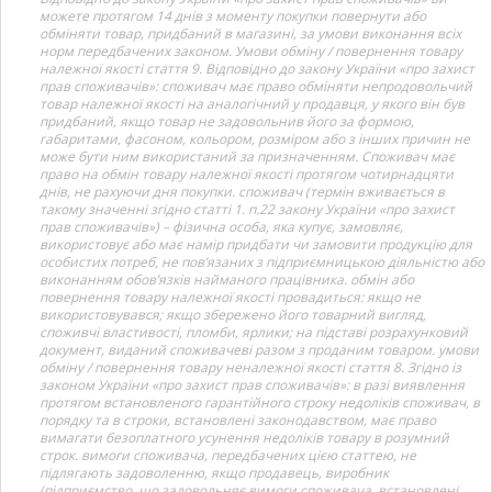
можете протягом 14 днів з моменту покупки повернути або
обміняти товар, придбаний в магазині, за умови виконання всіх
норм передбачених законом. Умови обміну / повернення товару
належної якості стаття 9. Відповідно до закону України «про захист
прав споживачів»: споживач має право обміняти непродовольчий
товар належної якості на аналогічний у продавця, у якого він був
придбаний, якщо товар не задовольнив його за формою,
габаритами, фасоном, кольором, розміром або з інших причин не
може бути ним використаний за призначенням. Споживач має
право на обмін товару належної якості протягом чотирнадцяти
днів, не рахуючи дня покупки. споживач (термін вживається в
такому значенні згідно статті 1. п.22 закону України «про захист
прав споживачів») – фізична особа, яка купує, замовляє,
використовує або має намір придбати чи замовити продукцію для
особистих потреб, не пов’язаних з підприємницькою діяльністю або
виконанням обов’язків найманого працівника. обмін або
повернення товару належної якості провадиться: якщо не
використовувався; якщо збережено його товарний вигляд,
споживчі властивості, пломби, ярлики; на підставі розрахунковий
документ, виданий споживачеві разом з проданим товаром. умови
обміну / повернення товару неналежної якості стаття 8. Згідно із
законом України «про захист прав споживачів»: в разі виявлення
протягом встановленого гарантійного строку недоліків споживач, в
порядку та в строки, встановлені законодавством, має право
вимагати безоплатного усунення недоліків товару в розумний
строк. вимоги споживача, передбачених цією статтею, не
підлягають задоволенню, якщо продавець, виробник
(підприємство, що задовольняє вимоги споживача, встановлені