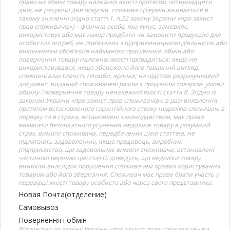
право на обмін товару належної якості протягом чотирнадцяти
днів, не рахуючи дня покупки. споживач (термін вживається в
такому значенні згідно статті 1. п.22 закону України «про захист
прав споживачів») – фізична особа, яка купує, замовляє,
використовує або має намір придбати чи замовити продукцію для
особистих потреб, не пов’язаних з підприємницькою діяльністю або
виконанням обов’язків найманого працівника. обмін або
повернення товару належної якості провадиться: якщо не
використовувався; якщо збережено його товарний вигляд,
споживчі властивості, пломби, ярлики; на підставі розрахунковий
документ, виданий споживачеві разом з проданим товаром. умови
обміну / повернення товару неналежної якості стаття 8. Згідно із
законом України «про захист прав споживачів»: в разі виявлення
протягом встановленого гарантійного строку недоліків споживач, в
порядку та в строки, встановлені законодавством, має право
вимагати безоплатного усунення недоліків товару в розумний
строк. вимоги споживача, передбачених цією статтею, не
підлягають задоволенню, якщо продавець, виробник
(підприємство, що задовольняє вимоги споживача, встановлені
частиною першою цієї статті) доведуть, що недоліки товару
виникли внаслідок порушення споживачем правил користування
товаром або його зберігання. Споживач має право брати участь у
перевірці якості товару особисто або через свого представника.
Новая Почта(отделение)
Самовывоз
Повернення і обмін
Відповідно до закону України «про захист прав споживачів» ви