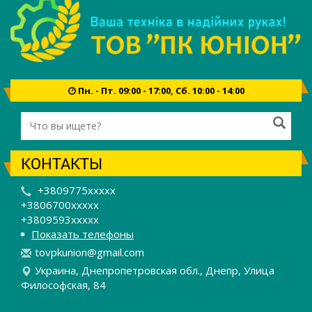
Пн. - Пт. 09:00 - 17:00, Сб. 10:00 - 14:00
КОНТАКТЫ
+3809775xxxxx
+3806700xxxxx
+3809593xxxxx
Показать телефоны
t
ovp
kun
ion
@gm
ail
.co
m
Украина, Днепропетровская обл., Днепр, Улица
Философская, 84