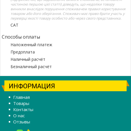
частиною першою цієї статті) доведуть, що недоліки товару
виникли внаслідок порушення споживачем правил користування
товаром або його зберігання. Споживач має право брати участь у
перевірці якості товару особисто або через свого представника.
САТ
Способы оплаты
Наложенный платеж
Предоплата
Наличный расчёт
Безналичный расчёт
ИНФОРМАЦИЯ
Главная
Товары
Контакты
О нас
Отзывы