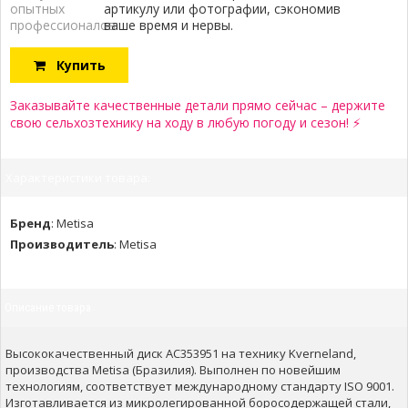
опытных
артикулу или фотографии, сэкономив
профессионалов:
ваше время и нервы.
Купить
Заказывайте качественные детали прямо сейчас – держите
свою сельхозтехнику на ходу в любую погоду и сезон! ⚡
Характеристики товара:
Бренд
:
Metisa
Производитель
:
Metisa
Описание товара
Высококачественный диск AC353951 на технику Kverneland,
производства Metisa (Бразилия). Выполнен по новейшим
технологиям, соответствует международному стандарту ISO 9001.
Изготавливается из микролегированной боросодержащей стали,