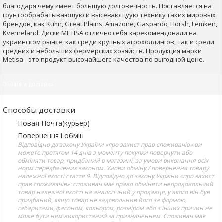
благодаря чему имеет большую долговечность. Поставляется на
грунтообрабатывающую и высевающуую технику таких мировых
брендов, как Kuhn, Great Plains, Amazone, Gaspardo, Horsh, Lemken,
Kverneland. Диски METISA отлично себя зарекомендовали на
украинском рынке, как среди крупных агрохолдингов, так и среди
средних и небольших фермерских хозяйств. Продукция марки
Metisa - это продукт высочайшего качества по выгодной цене.
Оплата и доставка
Способы доставки
Новая Почта(курьер)
Повернення і обмін
Відповідно до закону України «про захист прав споживачів» ви
можете протягом 14 днів з моменту покупки повернути або
обміняти товар, придбаний в магазині, за умови виконання всіх
норм передбачених законом. Умови обміну / повернення товару
належної якості стаття 9. Відповідно до закону України «про захист
прав споживачів»: споживач має право обміняти непродовольчий
товар належної якості на аналогічний у продавця, у якого він був
придбаний, якщо товар не задовольнив його за формою,
габаритами, фасоном, кольором, розміром або з інших причин не
може бути ним використаний за призначенням. Споживач має