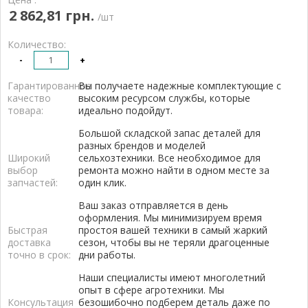
2 862,81 грн.
/шт
Количество:
-
+
Гарантированное
Вы получаете надежные комплектующие с
качество
высоким ресурсом службы, которые
товара:
идеально подойдут.
Большой складской запас деталей для
разных брендов и моделей
Широкий
сельхозтехники. Все необходимое для
выбор
ремонта можно найти в одном месте за
запчастей:
один клик.
Ваш заказ отправляется в день
оформления. Мы минимизируем время
Быстрая
простоя вашей техники в самый жаркий
доставка
сезон, чтобы вы не теряли драгоценные
точно в срок:
дни работы.
Наши специалисты имеют многолетний
опыт в сфере агротехники. Мы
Консультация
безошибочно подберем деталь даже по