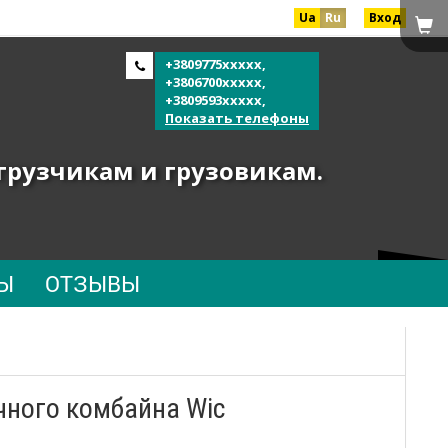
Ua
Ru
Вход
+3809775xxxxx,
+3806700xxxxx,
+3809593xxxxx,
Показать телефоны
огрузчикам и грузовикам.
Ы
ОТЗЫВЫ
чного комбайна Wic