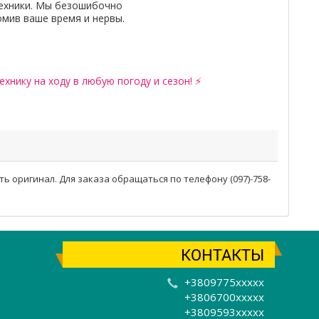
ехники. Мы безошибочно
омив ваше время и нервы.
хнику на ходу в любую погоду и сезон! ⚡
ть оригинал. Для заказа обращаться по телефону (097)-758-
КОНТАКТЫ
+3809775xxxxx
+3806700xxxxx
+3809593xxxxx