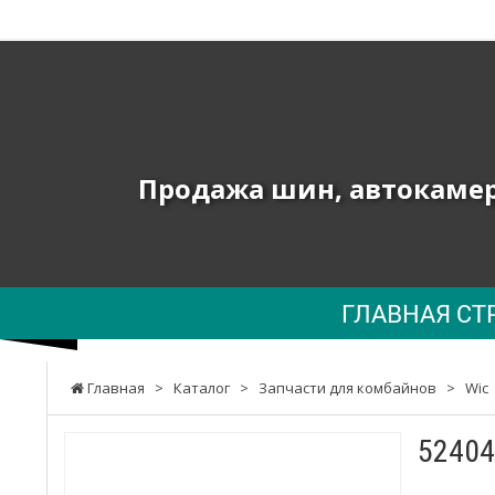
ТОВ
"ПК
ЮНИОН"
-
Продажа шин, автокамер 
Продажа
шин,
автокамер
ГЛАВНАЯ СТ
и
запчастей
Главная
>
Каталог
>
Запчасти для комбайнов
>
Wic
к
сельхозтехнике,
52404
погрузчикам