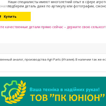
Наши специалисты имеют многолетний опыт в сфере агрот
оналов:
подберем деталь даже по артикулу или фотографии, сэкон
Купить
те качественные детали прямо сейчас – держите свою сельхозте
енный аналог, производства Agri Parts (Италия). В наличии так же ес