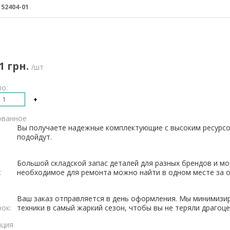
:
52404-01
1 грн.
/шт
о:
+
ованное
Вы получаете надежные комплектующие с высоким ресурсо
подойдут.
Большой складской запас деталей для разных брендов и мо
:
необходимое для ремонта можно найти в одном месте за о
Ваш заказ отправляется в день оформления. Мы минимизи
рок:
техники в самый жаркий сезон, чтобы вы не теряли драгоц
ация