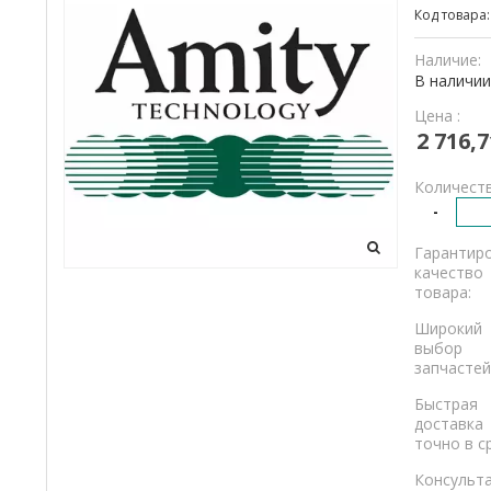
Код товара
и
грузовикам.
Наличие:
В наличии
Цена :
2 716,7
Количеств
-
Гарантир
качество
товара:
Широкий
выбор
запчастей
Быстрая
доставка
точно в с
Консульт