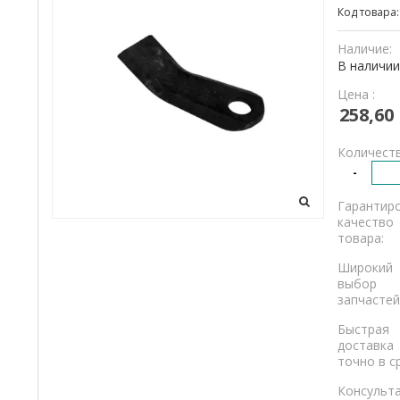
Код товара
и
грузовикам.
Наличие:
В наличии
Цена :
258,60
Количеств
-
Гарантир
качество
товара:
Широкий
выбор
запчастей
Быстрая
доставка
точно в с
Консульт