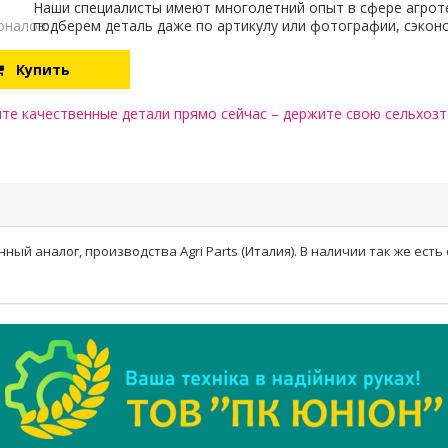
Наши специалисты имеют многолетний опыт в сфере агрот
оналов:
подберем деталь даже по артикулу или фотографии, сэкон
Купить
те качественные детали прямо сейчас – держите свою сельхозте
ый аналог, производства Agri Parts (Италия). В наличии так же есть 