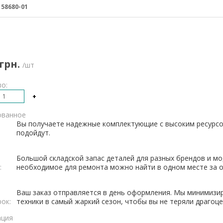
:
58680-01
 грн.
/шт
о:
+
ованное
Вы получаете надежные комплектующие с высоким ресурсо
подойдут.
Большой складской запас деталей для разных брендов и мо
:
необходимое для ремонта можно найти в одном месте за о
Ваш заказ отправляется в день оформления. Мы минимизи
рок:
техники в самый жаркий сезон, чтобы вы не теряли драгоц
ация