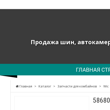
ТОВ
"ПК
ЮНИОН"
-
Продажа шин, автокамер 
Продажа
шин,
автокамер
ГЛАВНАЯ СТ
и
запчастей
Главная
>
Каталог
>
Запчасти для комбайнов
>
Wic
к
сельхозтехнике,
58680
погрузчикам