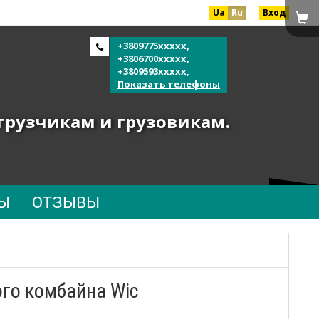
Ua
Ru
Вход
+3809775xxxxx,
+3806700xxxxx,
+3809593xxxxx,
Показать телефоны
огрузчикам и грузовикам.
Ы
ОТЗЫВЫ
ого комбайна Wic