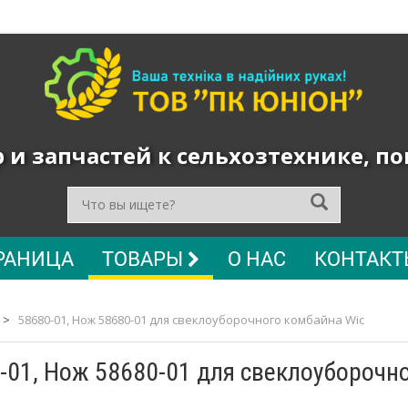
и запчастей к сельхозтехнике, п
РАНИЦА
ТОВАРЫ
О НАС
КОНТАКТ
>
58680-01, Нож 58680-01 для свеклоуборочного комбайна Wic
-01, Нож 58680-01 для свеклоуборочн