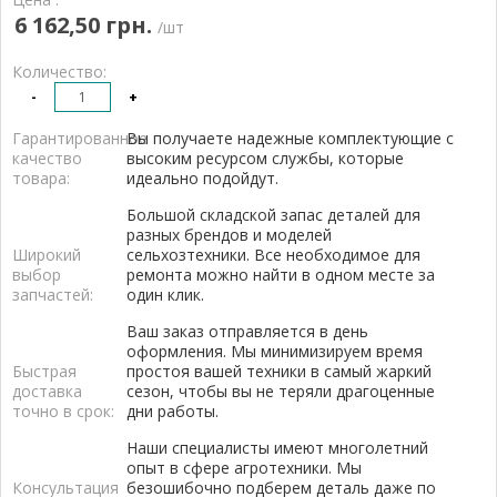
6 162,50 грн.
/шт
Количество:
-
+
Гарантированное
Вы получаете надежные комплектующие с
качество
высоким ресурсом службы, которые
товара:
идеально подойдут.
Большой складской запас деталей для
разных брендов и моделей
Широкий
сельхозтехники. Все необходимое для
выбор
ремонта можно найти в одном месте за
запчастей:
один клик.
Ваш заказ отправляется в день
оформления. Мы минимизируем время
Быстрая
простоя вашей техники в самый жаркий
доставка
сезон, чтобы вы не теряли драгоценные
точно в срок:
дни работы.
Наши специалисты имеют многолетний
опыт в сфере агротехники. Мы
Консультация
безошибочно подберем деталь даже по