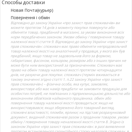
Способы доставки
Новая Почта(курьер)
Повернення і обмін
Відповідно до закону України «про захист прав споживачів» ви
можете протягом 14 днів з моменту покупки повернути або
обміняти товар, придбаний в магазині, за умови виконання всіх
норм передбачених законом. Умови обміну / повернення товару
належної якості стаття 9. Відповідно до закону України «про захист
прав споживачів»: споживач має право обміняти непродовольчий
товар належної якості на аналогічний у продавця, у якого він був
придбаний, якщо товар не задовольнив його за формою,
габаритами, фасоном, кольором, розміром або з інших причин не
може бути ним використаний за призначенням. Споживач має
право на обмін товару належної якості протягом чотирнадцяти
днів, не рахуючи дня покупки. споживач (термін вживається в
такому значенні згідно статті 1. п.22 закону України «про захист
прав споживачів») – фізична особа, яка купує, замовляє,
використовує або має намір придбати чи замовити продукцію для
особистих потреб, не пов’язаних з підприємницькою діяльністю або
виконанням обов’язків найманого працівника. обмін або
повернення товару належної якості провадиться: якщо не
використовувався; якщо збережено його товарний вигляд,
споживчі властивості, пломби, ярлики; на підставі розрахунковий
документ, виданий споживачеві разом з проданим товаром. умови
обміну / повернення товару неналежної якості стаття 8. Згідно із
законом України «про захист прав споживачів»: в разі виявлення
протягом встановленого гарантійного строку недоліків споживач, в