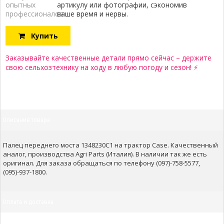
опытных
артикулу или фотографии, сэкономив
профессионалов:
ваше время и нервы.
Купить
Заказывайте качественные детали прямо сейчас – держите
свою сельхозтехнику на ходу в любую погоду и сезон! ⚡
Описание товара
Палец переднего моста 1348230C1 на трактор Case. Качественный
аналог, производства Agri Parts (Италия). В наличии так же есть
оригинал. Для заказа обращаться по телефону (097)-758-5577,
(095)-937-1800.
Оплата и доставка