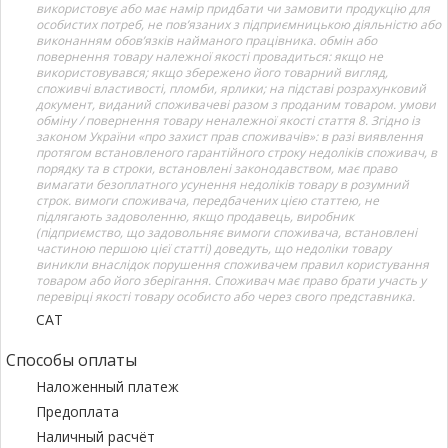
використовує або має намір придбати чи замовити продукцію для
особистих потреб, не пов’язаних з підприємницькою діяльністю або
виконанням обов’язків найманого працівника. обмін або
повернення товару належної якості провадиться: якщо не
використовувався; якщо збережено його товарний вигляд,
споживчі властивості, пломби, ярлики; на підставі розрахунковий
документ, виданий споживачеві разом з проданим товаром. умови
обміну / повернення товару неналежної якості стаття 8. Згідно із
законом України «про захист прав споживачів»: в разі виявлення
протягом встановленого гарантійного строку недоліків споживач, в
порядку та в строки, встановлені законодавством, має право
вимагати безоплатного усунення недоліків товару в розумний
строк. вимоги споживача, передбачених цією статтею, не
підлягають задоволенню, якщо продавець, виробник
(підприємство, що задовольняє вимоги споживача, встановлені
частиною першою цієї статті) доведуть, що недоліки товару
виникли внаслідок порушення споживачем правил користування
товаром або його зберігання. Споживач має право брати участь у
перевірці якості товару особисто або через свого представника.
САТ
Способы оплаты
Наложенный платеж
Предоплата
Наличный расчёт