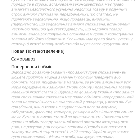
порядку та в строки, встановлені законодавством, має право
вимагати безоплатного усунення недоліків товару в розумний
строк. вимоги споживача, передбачених цією статтею, не
підлягають задоволенню, якщо продавець, виробник
(підприємство, що задовольняє вимоги споживача, встановлені
частиною першою цієї статті) доведуть, що недоліки товару
виникли внаслідок порушення споживачем правил користування
товаром або його зберігання. Споживач має право брати участь у
перевірці якості товару особисто або через свого представника.
Новая Почта(отделение)
Самовывоз
Повернення і обмін
Відповідно до закону України «про захист прав споживачів» ви
можете протягом 14 днів з моменту покупки повернути або
обміняти товар, придбаний в магазині, за умови виконання всіх
норм передбачених законом. Умови обміну / повернення товару
належної якості стаття 9. Відповідно до закону України «про захист
прав споживачів»: споживач має право обміняти непродовольчий
товар належної якості на аналогічний у продавця, у якого він був
придбаний, якщо товар не задовольнив його за формою,
габаритами, фасоном, кольором, розміром або з інших причин не
може бути ним використаний за призначенням. Споживач має
право на обмін товару належної якості протягом чотирнадцяти
днів, не рахуючи дня покупки. споживач (термін вживається в
такому значенні згідно статті 1. п.22 закону України «про захист
прав споживачів») – фізична особа, яка купує, замовляє,