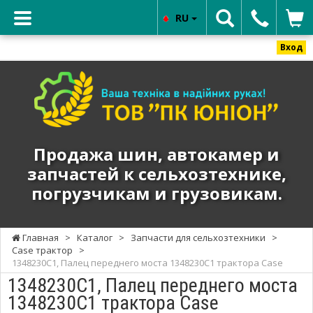
RU
Вход
ТОВ
"ПК
ЮНИОН"
-
Продажа
Продажа шин, автокамер и
шин,
запчастей к сельхозтехнике,
автокамер
погрузчикам и грузовикам.
и
запчастей
к
Главная
>
Каталог
>
Запчасти для сельхозтехники
>
сельхозтехнике,
Case трактор
>
погрузчикам
1348230C1, Палец переднего моста 1348230C1 трактора Case
и
1348230C1, Палец переднего моста
грузовикам.
1348230C1 трактора Case