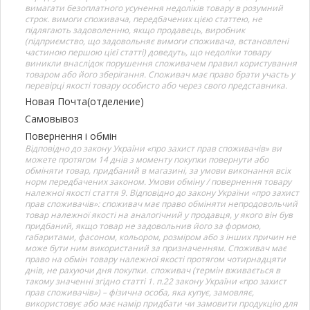
вимагати безоплатного усунення недоліків товару в розумний
строк. вимоги споживача, передбачених цією статтею, не
підлягають задоволенню, якщо продавець, виробник
(підприємство, що задовольняє вимоги споживача, встановлені
частиною першою цієї статті) доведуть, що недоліки товару
виникли внаслідок порушення споживачем правил користування
товаром або його зберігання. Споживач має право брати участь у
перевірці якості товару особисто або через свого представника.
Новая Почта(отделение)
Самовывоз
Повернення і обмін
Відповідно до закону України «про захист прав споживачів» ви
можете протягом 14 днів з моменту покупки повернути або
обміняти товар, придбаний в магазині, за умови виконання всіх
норм передбачених законом. Умови обміну / повернення товару
належної якості стаття 9. Відповідно до закону України «про захист
прав споживачів»: споживач має право обміняти непродовольчий
товар належної якості на аналогічний у продавця, у якого він був
придбаний, якщо товар не задовольнив його за формою,
габаритами, фасоном, кольором, розміром або з інших причин не
може бути ним використаний за призначенням. Споживач має
право на обмін товару належної якості протягом чотирнадцяти
днів, не рахуючи дня покупки. споживач (термін вживається в
такому значенні згідно статті 1. п.22 закону України «про захист
прав споживачів») – фізична особа, яка купує, замовляє,
використовує або має намір придбати чи замовити продукцію для