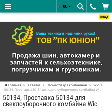
RU
Вход
ТОВ
"ПК
ЮНИОН"
-
Продажа
Продажа шин, автокамер и
шин,
запчастей к сельхозтехнике,
автокамер
погрузчикам и грузовикам.
и
запчастей
к
Главная
>
Каталог
>
Запчасти для комбайнов
>
Wic
>
сельхозтехнике,
50134, Проставка 50134 для свеклоуборочного комбайна Wic
погрузчикам
50134, Проставка 50134 для
и
свеклоуборочного комбайна Wic
грузовикам.