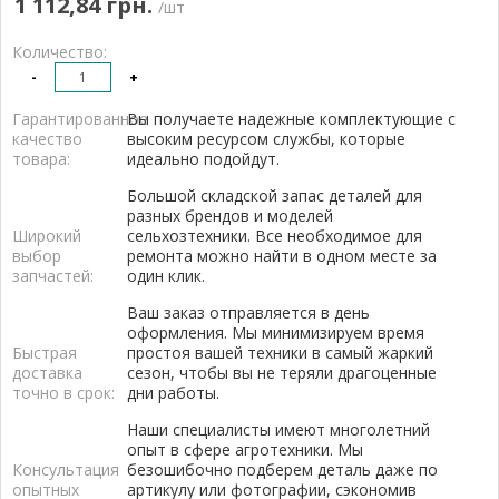
1 112,84 грн.
/шт
Количество:
-
+
Гарантированное
Вы получаете надежные комплектующие с
качество
высоким ресурсом службы, которые
товара:
идеально подойдут.
Большой складской запас деталей для
разных брендов и моделей
Широкий
сельхозтехники. Все необходимое для
выбор
ремонта можно найти в одном месте за
запчастей:
один клик.
Ваш заказ отправляется в день
оформления. Мы минимизируем время
Быстрая
простоя вашей техники в самый жаркий
доставка
сезон, чтобы вы не теряли драгоценные
точно в срок:
дни работы.
Наши специалисты имеют многолетний
опыт в сфере агротехники. Мы
Консультация
безошибочно подберем деталь даже по
опытных
артикулу или фотографии, сэкономив