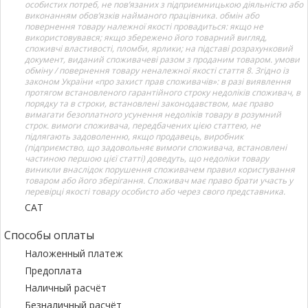
особистих потреб, не пов’язаних з підприємницькою діяльністю або
виконанням обов’язків найманого працівника. обмін або
повернення товару належної якості провадиться: якщо не
використовувався; якщо збережено його товарний вигляд,
споживчі властивості, пломби, ярлики; на підставі розрахунковий
документ, виданий споживачеві разом з проданим товаром. умови
обміну / повернення товару неналежної якості стаття 8. Згідно із
законом України «про захист прав споживачів»: в разі виявлення
протягом встановленого гарантійного строку недоліків споживач, в
порядку та в строки, встановлені законодавством, має право
вимагати безоплатного усунення недоліків товару в розумний
строк. вимоги споживача, передбачених цією статтею, не
підлягають задоволенню, якщо продавець, виробник
(підприємство, що задовольняє вимоги споживача, встановлені
частиною першою цієї статті) доведуть, що недоліки товару
виникли внаслідок порушення споживачем правил користування
товаром або його зберігання. Споживач має право брати участь у
перевірці якості товару особисто або через свого представника.
САТ
Способы оплаты
Наложенный платеж
Предоплата
Наличный расчёт
Безналичный расчёт