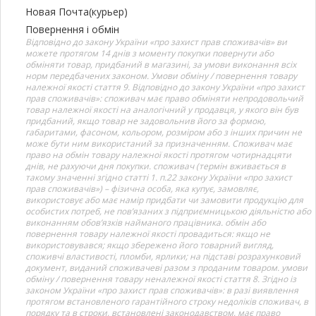
Новая Почта(курьер)
Повернення і обмін
Відповідно до закону України «про захист прав споживачів» ви
можете протягом 14 днів з моменту покупки повернути або
обміняти товар, придбаний в магазині, за умови виконання всіх
норм передбачених законом. Умови обміну / повернення товару
належної якості стаття 9. Відповідно до закону України «про захист
прав споживачів»: споживач має право обміняти непродовольчий
товар належної якості на аналогічний у продавця, у якого він був
придбаний, якщо товар не задовольнив його за формою,
габаритами, фасоном, кольором, розміром або з інших причин не
може бути ним використаний за призначенням. Споживач має
право на обмін товару належної якості протягом чотирнадцяти
днів, не рахуючи дня покупки. споживач (термін вживається в
такому значенні згідно статті 1. п.22 закону України «про захист
прав споживачів») – фізична особа, яка купує, замовляє,
використовує або має намір придбати чи замовити продукцію для
особистих потреб, не пов’язаних з підприємницькою діяльністю або
виконанням обов’язків найманого працівника. обмін або
повернення товару належної якості провадиться: якщо не
використовувався; якщо збережено його товарний вигляд,
споживчі властивості, пломби, ярлики; на підставі розрахунковий
документ, виданий споживачеві разом з проданим товаром. умови
обміну / повернення товару неналежної якості стаття 8. Згідно із
законом України «про захист прав споживачів»: в разі виявлення
протягом встановленого гарантійного строку недоліків споживач, в
порядку та в строки, встановлені законодавством, має право