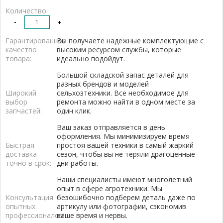
Количество:
-
+
Гарантированное
Вы получаете надежные комплектующие с
качество
высоким ресурсом службы, которые
товара:
идеально подойдут.
Большой складской запас деталей для
разных брендов и моделей
Широкий
сельхозтехники. Все необходимое для
выбор
ремонта можно найти в одном месте за
запчастей:
один клик.
Ваш заказ отправляется в день
оформления. Мы минимизируем время
Быстрая
простоя вашей техники в самый жаркий
доставка
сезон, чтобы вы не теряли драгоценные
точно в срок:
дни работы.
Наши специалисты имеют многолетний
опыт в сфере агротехники. Мы
Консультация
безошибочно подберем деталь даже по
опытных
артикулу или фотографии, сэкономив
профессионалов:
ваше время и нервы.