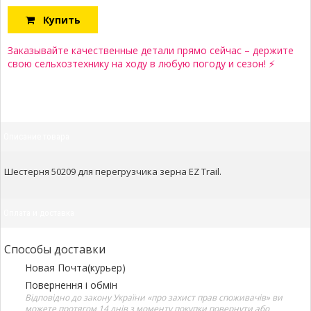
Купить
Заказывайте качественные детали прямо сейчас – держите
свою сельхозтехнику на ходу в любую погоду и сезон! ⚡
Описание товара
Шестерня 50209 для перегрузчика зерна EZ Trail.
Оплата и доставка
Способы доставки
Новая Почта(курьер)
Повернення і обмін
Відповідно до закону України «про захист прав споживачів» ви
можете протягом 14 днів з моменту покупки повернути або