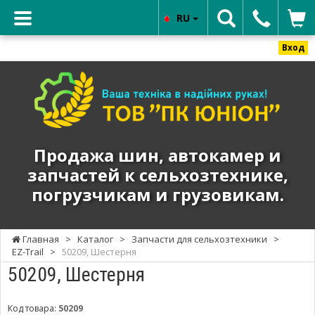
RU
Вход
ТОВ
"ПК
ЮНИОН"
-
Продажа
Продажа шин, автокамер и
шин,
запчастей к сельхозтехнике,
автокамер
погрузчикам и грузовикам.
и
запчастей
к
Главная
>
Каталог
>
Запчасти для сельхозтехники
>
сельхозтехнике,
EZ-Trail
>
50209, Шестерня
погрузчикам
50209, Шестерня
и
грузовикам.
Код товара:
50209