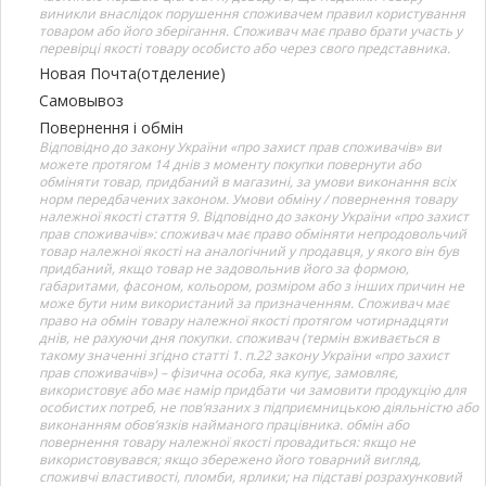
виникли внаслідок порушення споживачем правил користування
товаром або його зберігання. Споживач має право брати участь у
перевірці якості товару особисто або через свого представника.
Новая Почта(отделение)
Самовывоз
Повернення і обмін
Відповідно до закону України «про захист прав споживачів» ви
можете протягом 14 днів з моменту покупки повернути або
обміняти товар, придбаний в магазині, за умови виконання всіх
норм передбачених законом. Умови обміну / повернення товару
належної якості стаття 9. Відповідно до закону України «про захист
прав споживачів»: споживач має право обміняти непродовольчий
товар належної якості на аналогічний у продавця, у якого він був
придбаний, якщо товар не задовольнив його за формою,
габаритами, фасоном, кольором, розміром або з інших причин не
може бути ним використаний за призначенням. Споживач має
право на обмін товару належної якості протягом чотирнадцяти
днів, не рахуючи дня покупки. споживач (термін вживається в
такому значенні згідно статті 1. п.22 закону України «про захист
прав споживачів») – фізична особа, яка купує, замовляє,
використовує або має намір придбати чи замовити продукцію для
особистих потреб, не пов’язаних з підприємницькою діяльністю або
виконанням обов’язків найманого працівника. обмін або
повернення товару належної якості провадиться: якщо не
використовувався; якщо збережено його товарний вигляд,
споживчі властивості, пломби, ярлики; на підставі розрахунковий