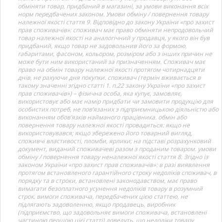
обміняти товар, придбаний в магазині, за умови виконання всіх
норм передбачених законом. Умови обміну / повернення товару
належної якості стаття 9. Відповідно до закону України «про захист
прав споживачів»: споживач має право обміняти непродовольчий
товар належної якості на аналогічний у продавця, у якого він був
придбаний, якщо товар не задовольнив його за формою,
габаритами, фасоном, кольором, розміром або з інших причин не
може бути ним використаний за призначенням. Споживач має
право на обмін товару належної якості протягом чотирнадцяти
днів, не рахуючи дня покупки. споживач (термін вживається в
такому значенні згідно статті 1. п.22 закону України «про захист
прав споживачів») – фізична особа, яка купує, замовляє,
використовує або має намір придбати чи замовити продукцію для
особистих потреб, не пов’язаних з підприємницькою діяльністю або
виконанням обов’язків найманого працівника. обмін або
повернення товару належної якості провадиться: якщо не
використовувався; якщо збережено його товарний вигляд,
споживчі властивості, пломби, ярлики; на підставі розрахунковий
документ, виданий споживачеві разом з проданим товаром. умови
обміну / повернення товару неналежної якості стаття 8. Згідно із
законом України «про захист прав споживачів»: в разі виявлення
протягом встановленого гарантійного строку недоліків споживач, в
порядку та в строки, встановлені законодавством, має право
вимагати безоплатного усунення недоліків товару в розумний
строк. вимоги споживача, передбачених цією статтею, не
підлягають задоволенню, якщо продавець, виробник
(підприємство, що задовольняє вимоги споживача, встановлені
частиною першою цієї статті) доведуть, що недоліки товару