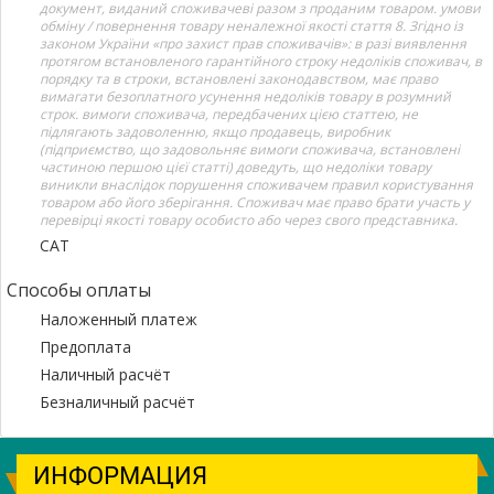
документ, виданий споживачеві разом з проданим товаром. умови
обміну / повернення товару неналежної якості стаття 8. Згідно із
законом України «про захист прав споживачів»: в разі виявлення
протягом встановленого гарантійного строку недоліків споживач, в
порядку та в строки, встановлені законодавством, має право
вимагати безоплатного усунення недоліків товару в розумний
строк. вимоги споживача, передбачених цією статтею, не
підлягають задоволенню, якщо продавець, виробник
(підприємство, що задовольняє вимоги споживача, встановлені
частиною першою цієї статті) доведуть, що недоліки товару
виникли внаслідок порушення споживачем правил користування
товаром або його зберігання. Споживач має право брати участь у
перевірці якості товару особисто або через свого представника.
САТ
Способы оплаты
Наложенный платеж
Предоплата
Наличный расчёт
Безналичный расчёт
ИНФОРМАЦИЯ