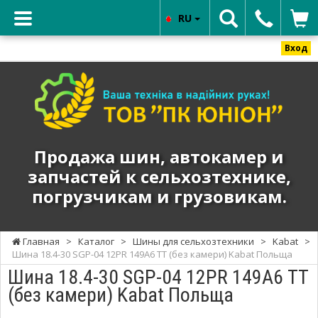
RU
Вход
ТОВ
"ПК
ЮНИОН"
-
Продажа
Продажа шин, автокамер и
шин,
запчастей к сельхозтехнике,
автокамер
погрузчикам и грузовикам.
и
запчастей
к
Главная
>
Каталог
>
Шины для сельхозтехники
>
Kabat
>
сельхозтехнике,
Шина 18.4-30 SGP-04 12PR 149А6 TT (без камери) Kabat Польща
погрузчикам
Шина 18.4-30 SGP-04 12PR 149А6 TT
и
(без камери) Kabat Польща
грузовикам.