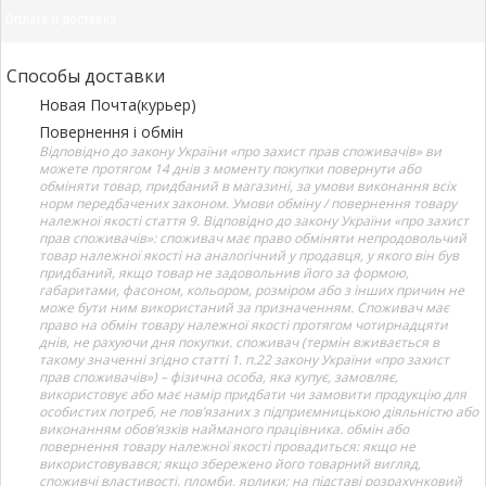
Оплата и доставка
Способы доставки
Новая Почта(курьер)
Повернення і обмін
Відповідно до закону України «про захист прав споживачів» ви
можете протягом 14 днів з моменту покупки повернути або
обміняти товар, придбаний в магазині, за умови виконання всіх
норм передбачених законом. Умови обміну / повернення товару
належної якості стаття 9. Відповідно до закону України «про захист
прав споживачів»: споживач має право обміняти непродовольчий
товар належної якості на аналогічний у продавця, у якого він був
придбаний, якщо товар не задовольнив його за формою,
габаритами, фасоном, кольором, розміром або з інших причин не
може бути ним використаний за призначенням. Споживач має
право на обмін товару належної якості протягом чотирнадцяти
днів, не рахуючи дня покупки. споживач (термін вживається в
такому значенні згідно статті 1. п.22 закону України «про захист
прав споживачів») – фізична особа, яка купує, замовляє,
використовує або має намір придбати чи замовити продукцію для
особистих потреб, не пов’язаних з підприємницькою діяльністю або
виконанням обов’язків найманого працівника. обмін або
повернення товару належної якості провадиться: якщо не
використовувався; якщо збережено його товарний вигляд,
споживчі властивості, пломби, ярлики; на підставі розрахунковий