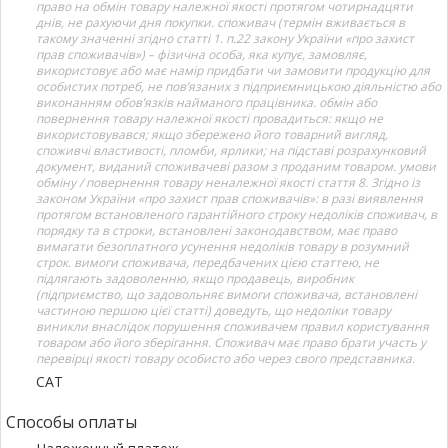
право на обмін товару належної якості протягом чотирнадцяти
днів, не рахуючи дня покупки. споживач (термін вживається в
такому значенні згідно статті 1. п.22 закону України «про захист
прав споживачів») – фізична особа, яка купує, замовляє,
використовує або має намір придбати чи замовити продукцію для
особистих потреб, не пов’язаних з підприємницькою діяльністю або
виконанням обов’язків найманого працівника. обмін або
повернення товару належної якості провадиться: якщо не
використовувався; якщо збережено його товарний вигляд,
споживчі властивості, пломби, ярлики; на підставі розрахунковий
документ, виданий споживачеві разом з проданим товаром. умови
обміну / повернення товару неналежної якості стаття 8. Згідно із
законом України «про захист прав споживачів»: в разі виявлення
протягом встановленого гарантійного строку недоліків споживач, в
порядку та в строки, встановлені законодавством, має право
вимагати безоплатного усунення недоліків товару в розумний
строк. вимоги споживача, передбачених цією статтею, не
підлягають задоволенню, якщо продавець, виробник
(підприємство, що задовольняє вимоги споживача, встановлені
частиною першою цієї статті) доведуть, що недоліки товару
виникли внаслідок порушення споживачем правил користування
товаром або його зберігання. Споживач має право брати участь у
перевірці якості товару особисто або через свого представника.
САТ
Способы оплаты