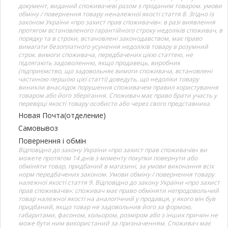
документ, виданий споживачеві разом з проданим товаром. умови
обміну / повернення товару неналежної якості стаття 8. Згідно із
законом України «про захист прав споживачів»: в разі виявлення
протягом встановленого гарантійного строку недоліків споживач, в
порядку та в строки, встановлені законодавством, має право
вимагати безоплатного усунення недоліків товару в розумний
строк. вимоги споживача, передбачених цією статтею, не
підлягають задоволенню, якщо продавець, виробник
(підприємство, що задовольняє вимоги споживача, встановлені
частиною першою цієї статті) доведуть, що недоліки товару
виникли внаслідок порушення споживачем правил користування
товаром або його зберігання. Споживач має право брати участь у
перевірці якості товару особисто або через свого представника.
Новая Почта(отделение)
Самовывоз
Повернення і обмін
Відповідно до закону України «про захист прав споживачів» ви
можете протягом 14 днів з моменту покупки повернути або
обміняти товар, придбаний в магазині, за умови виконання всіх
норм передбачених законом. Умови обміну / повернення товару
належної якості стаття 9. Відповідно до закону України «про захист
прав споживачів»: споживач має право обміняти непродовольчий
товар належної якості на аналогічний у продавця, у якого він був
придбаний, якщо товар не задовольнив його за формою,
габаритами, фасоном, кольором, розміром або з інших причин не
може бути ним використаний за призначенням. Споживач має