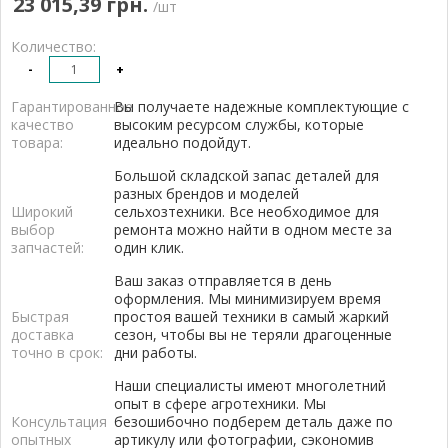
23 015,39 грн.
/шт
Количество:
-
+
Гарантированное
Вы получаете надежные комплектующие с
качество
высоким ресурсом службы, которые
товара:
идеально подойдут.
Большой складской запас деталей для
разных брендов и моделей
Широкий
сельхозтехники. Все необходимое для
выбор
ремонта можно найти в одном месте за
запчастей:
один клик.
Ваш заказ отправляется в день
оформления. Мы минимизируем время
Быстрая
простоя вашей техники в самый жаркий
доставка
сезон, чтобы вы не теряли драгоценные
точно в срок:
дни работы.
Наши специалисты имеют многолетний
опыт в сфере агротехники. Мы
Консультация
безошибочно подберем деталь даже по
опытных
артикулу или фотографии, сэкономив