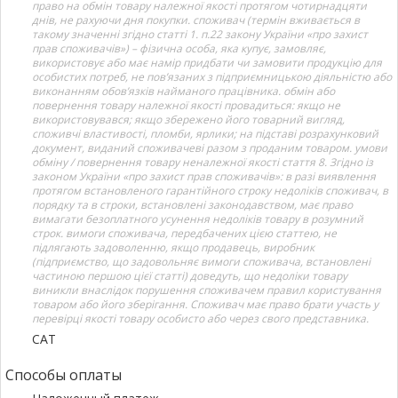
право на обмін товару належної якості протягом чотирнадцяти
днів, не рахуючи дня покупки. споживач (термін вживається в
такому значенні згідно статті 1. п.22 закону України «про захист
прав споживачів») – фізична особа, яка купує, замовляє,
використовує або має намір придбати чи замовити продукцію для
особистих потреб, не пов’язаних з підприємницькою діяльністю або
виконанням обов’язків найманого працівника. обмін або
повернення товару належної якості провадиться: якщо не
використовувався; якщо збережено його товарний вигляд,
споживчі властивості, пломби, ярлики; на підставі розрахунковий
документ, виданий споживачеві разом з проданим товаром. умови
обміну / повернення товару неналежної якості стаття 8. Згідно із
законом України «про захист прав споживачів»: в разі виявлення
протягом встановленого гарантійного строку недоліків споживач, в
порядку та в строки, встановлені законодавством, має право
вимагати безоплатного усунення недоліків товару в розумний
строк. вимоги споживача, передбачених цією статтею, не
підлягають задоволенню, якщо продавець, виробник
(підприємство, що задовольняє вимоги споживача, встановлені
частиною першою цієї статті) доведуть, що недоліки товару
виникли внаслідок порушення споживачем правил користування
товаром або його зберігання. Споживач має право брати участь у
перевірці якості товару особисто або через свого представника.
САТ
Способы оплаты