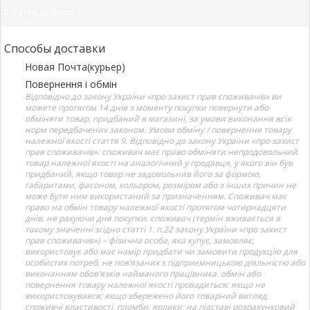
Оплата и доставка
Способы доставки
Новая Почта(курьер)
Повернення і обмін
Відповідно до закону України «про захист прав споживачів» ви
можете протягом 14 днів з моменту покупки повернути або
обміняти товар, придбаний в магазині, за умови виконання всіх
норм передбачених законом. Умови обміну / повернення товару
належної якості стаття 9. Відповідно до закону України «про захист
прав споживачів»: споживач має право обміняти непродовольчий
товар належної якості на аналогічний у продавця, у якого він був
придбаний, якщо товар не задовольнив його за формою,
габаритами, фасоном, кольором, розміром або з інших причин не
може бути ним використаний за призначенням. Споживач має
право на обмін товару належної якості протягом чотирнадцяти
днів, не рахуючи дня покупки. споживач (термін вживається в
такому значенні згідно статті 1. п.22 закону України «про захист
прав споживачів») – фізична особа, яка купує, замовляє,
використовує або має намір придбати чи замовити продукцію для
особистих потреб, не пов’язаних з підприємницькою діяльністю або
виконанням обов’язків найманого працівника. обмін або
повернення товару належної якості провадиться: якщо не
використовувався; якщо збережено його товарний вигляд,
споживчі властивості, пломби, ярлики; на підставі розрахунковий