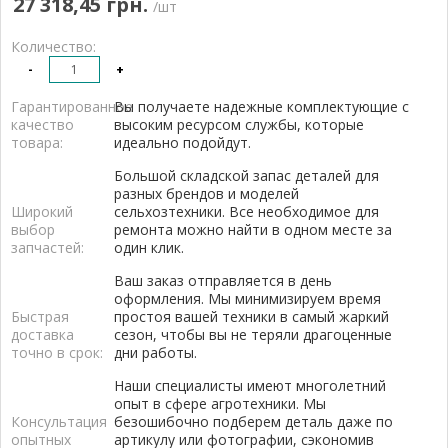
27 318,45 грн.
/шт
Количество:
-
+
Гарантированное
Вы получаете надежные комплектующие с
качество
высоким ресурсом службы, которые
товара:
идеально подойдут.
Большой складской запас деталей для
разных брендов и моделей
Широкий
сельхозтехники. Все необходимое для
выбор
ремонта можно найти в одном месте за
запчастей:
один клик.
Ваш заказ отправляется в день
оформления. Мы минимизируем время
Быстрая
простоя вашей техники в самый жаркий
доставка
сезон, чтобы вы не теряли драгоценные
точно в срок:
дни работы.
Наши специалисты имеют многолетний
опыт в сфере агротехники. Мы
Консультация
безошибочно подберем деталь даже по
опытных
артикулу или фотографии, сэкономив