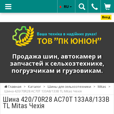
RU
Вход
ТОВ
"ПК
ЮНИОН"
-
Продажа
Продажа шин, автокамер и
шин,
запчастей к сельхозтехнике,
автокамер
погрузчикам и грузовикам.
и
запчастей
к
Главная
>
Каталог
>
Шины для сельхозтехники
>
Mitas
>
сельхозтехнике,
Шина 420/70R28 AC70T 133A8/133B TL Mitas Чехія
погрузчикам
Шина 420/70R28 AC70T 133A8/133B
и
TL Mitas Чехія
грузовикам.