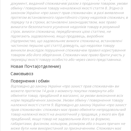
документ, виданий споживачеві разом з проданим товаром. умови
обміну / повернення товару неналежної якості стаття 8. Згідно із
законом України «про захист прав споживачів»: в разі виявлення
протягом встановленого гарантійного строку недоліків споживач, в
порядку та в строки, встановлені законодавством, має право
вимагати безоплатного усунення недоліків товару в розумний
строк. вимоги споживача, передбачених цією статтею, не
підлягають задоволенню, якщо продавець, виробник
(підприємство, що задовольняє вимоги споживача, встановлені
частиною першою цієї статті) доведуть, що недоліки товару
виникли внаслідок порушення споживачем правил користування
товаром або його зберігання. Споживач має право брати участь у
перевірці якості товару особисто або через свого представника.
Новая Почта(отделение)
Самовывоз
Повернення і обмін
Відповідно до закону України «про захист прав споживачів» ви
можете протягом 14 днів з моменту покупки повернути або
обміняти товар, придбаний в магазині, за умови виконання всіх
норм передбачених законом. Умови обміну / повернення товару
належної якості стаття 9. Відповідно до закону України «про захист
прав споживачів»: споживач має право обміняти непродовольчий
товар належної якості на аналогічний у продавця, у якого він був
придбаний, якщо товар не задовольнив його за формою,
габаритами, фасоном, кольором, розміром або з інших причин не
може бути ним використаний за призначенням. Споживач має