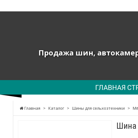
ТОВ
"ПК
ЮНИОН"
-
Продажа шин, автокамер 
Продажа
шин,
автокамер
ГЛАВНАЯ СТ
и
запчастей
Главная
>
Каталог
>
Шины для сельхозтехники
>
Mi
к
сельхозтехнике,
Шина 
погрузчикам