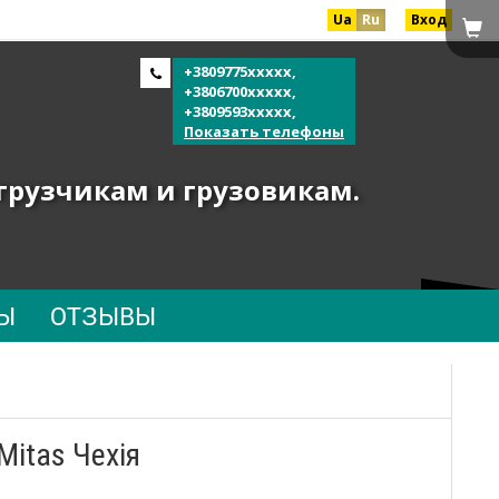
Ua
Ru
Вход
+3809775xxxxx,
+3806700xxxxx,
+3809593xxxxx,
Показать телефоны
огрузчикам и грузовикам.
Ы
ОТЗЫВЫ
Mitas Чехія