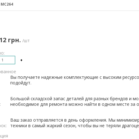
:
MC264
12 грн.
/шт
о:
+
ованное
Вы получаете надежные комплектующие с высоким ресурсо
подойдут.
Большой складской запас деталей для разных брендов и мо
:
необходимое для ремонта можно найти в одном месте за о
Ваш заказ отправляется в день оформления. Мы минимизи
рок:
техники в самый жаркий сезон, чтобы вы не теряли драгоц
ация