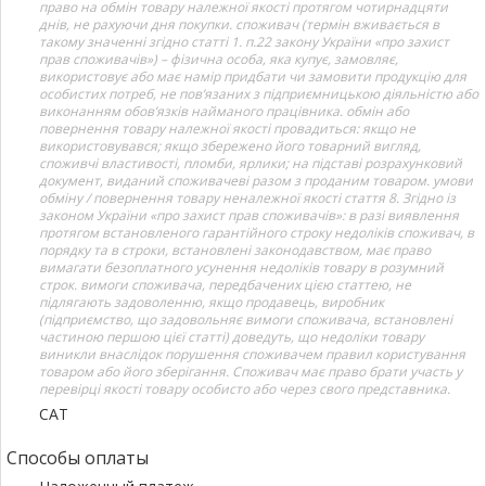
право на обмін товару належної якості протягом чотирнадцяти
днів, не рахуючи дня покупки. споживач (термін вживається в
такому значенні згідно статті 1. п.22 закону України «про захист
прав споживачів») – фізична особа, яка купує, замовляє,
використовує або має намір придбати чи замовити продукцію для
особистих потреб, не пов’язаних з підприємницькою діяльністю або
виконанням обов’язків найманого працівника. обмін або
повернення товару належної якості провадиться: якщо не
використовувався; якщо збережено його товарний вигляд,
споживчі властивості, пломби, ярлики; на підставі розрахунковий
документ, виданий споживачеві разом з проданим товаром. умови
обміну / повернення товару неналежної якості стаття 8. Згідно із
законом України «про захист прав споживачів»: в разі виявлення
протягом встановленого гарантійного строку недоліків споживач, в
порядку та в строки, встановлені законодавством, має право
вимагати безоплатного усунення недоліків товару в розумний
строк. вимоги споживача, передбачених цією статтею, не
підлягають задоволенню, якщо продавець, виробник
(підприємство, що задовольняє вимоги споживача, встановлені
частиною першою цієї статті) доведуть, що недоліки товару
виникли внаслідок порушення споживачем правил користування
товаром або його зберігання. Споживач має право брати участь у
перевірці якості товару особисто або через свого представника.
САТ
Способы оплаты