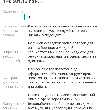
146 501,13 грн.
/шт
Количество:
-
+
Гарантированное
Вы получаете надежные комплектующие с
качество
высоким ресурсом службы, которые
товара:
идеально подойдут.
Большой складской запас деталей для
разных брендов и моделей
Широкий
сельхозтехники. Все необходимое для
выбор
ремонта можно найти в одном месте за
запчастей:
один клик.
Ваш заказ отправляется в день
оформления. Мы минимизируем время
Быстрая
простоя вашей техники в самый жаркий
доставка
сезон, чтобы вы не теряли драгоценные
точно в срок:
дни работы.
Наши специалисты имеют многолетний
опыт в сфере агротехники. Мы
Консультация
безошибочно подберем деталь даже по
опытных
артикулу или фотографии, сэкономив