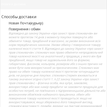
Оплата и доставка
Способы доставки
Новая Почта(курьер)
Повернення і обмін
Відповідно до закону України «про захист прав споживачів» ви
можете протягом 14 днів з моменту покупки повернути або
обміняти товар, придбаний в магазині, за умови виконання всіх
норм передбачених законом. Умови обміну / повернення товару
належної якості стаття 9. Відповідно до закону України «про захист
прав споживачів»: споживач має право обміняти непродовольчий
товар належної якості на аналогічний у продавця, у якого він був
придбаний, якщо товар не задовольнив його за формою,
габаритами, фасоном, кольором, розміром або з інших причин не
може бути ним використаний за призначенням. Споживач має
право на обмін товару належної якості протягом чотирнадцяти
днів, не рахуючи дня покупки. споживач (термін вживається в
такому значенні згідно статті 1. п.22 закону України «про захист
прав споживачів») – фізична особа, яка купує, замовляє,
використовує або має намір придбати чи замовити продукцію для
особистих потреб, не пов’язаних з підприємницькою діяльністю або
виконанням обов’язків найманого працівника. обмін або
повернення товару належної якості провадиться: якщо не
використовувався; якщо збережено його товарний вигляд,
споживчі властивості, пломби, ярлики; на підставі розрахунковий