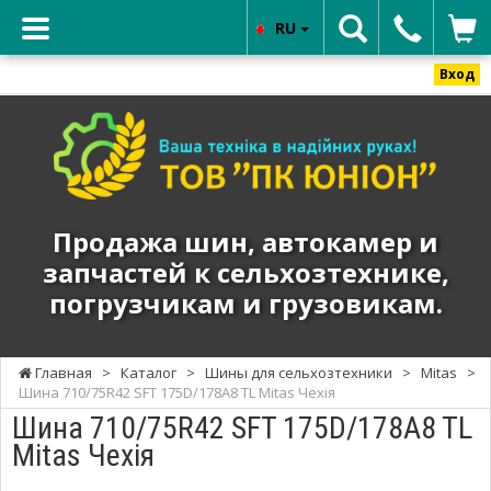
RU
Вход
ТОВ
"ПК
ЮНИОН"
-
Продажа
Продажа шин, автокамер и
шин,
запчастей к сельхозтехнике,
автокамер
погрузчикам и грузовикам.
и
запчастей
к
Главная
>
Каталог
>
Шины для сельхозтехники
>
Mitas
>
сельхозтехнике,
Шина 710/75R42 SFT 175D/178A8 TL Mitas Чехія
погрузчикам
Шина 710/75R42 SFT 175D/178A8 TL
и
Mitas Чехія
грузовикам.