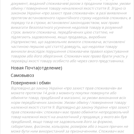
документ, виданий споживачеві разом з проданим товаром. умови
обміну / повернення товару неналежної якості стаття 8. Згідно із
законом України «про захист прав споживачів»: в разі виявлення
протягом встановленого гарантійного строку недоліків споживач, в
порядку та в строки, встановлені законодавством, має право
вимагати безоплатного усунення недоліків товару в розумний
строк. вимоги споживача, передбачених цією статтею, не
підлягають задоволенню, якщо продавець, виробник
(підприємство, що задовольняє вимоги споживача, встановлені
частиною першою цієї статті) доведуть, що недоліки товару
виникли внаслідок порушення споживачем правил користування
товаром або його зберігання. Споживач має право брати участь у
перевірці якості товару особисто або через свого представника.
Новая Почта(отделение)
Самовывоз
Повернення і обмін
Відповідно до закону України «про захист прав споживачів» ви
можете протягом 14 днів з моменту покупки повернути або
обміняти товар, придбаний в магазині, за умови виконання всіх
норм передбачених законом. Умови обміну / повернення товару
належної якості стаття 9. Відповідно до закону України «про захист
прав споживачів»: споживач має право обміняти непродовольчий
товар належної якості на аналогічний у продавця, у якого він був
придбаний, якщо товар не задовольнив його за формою,
габаритами, фасоном, кольором, розміром або з інших причин не
може бути ним використаний за призначенням. Споживач має