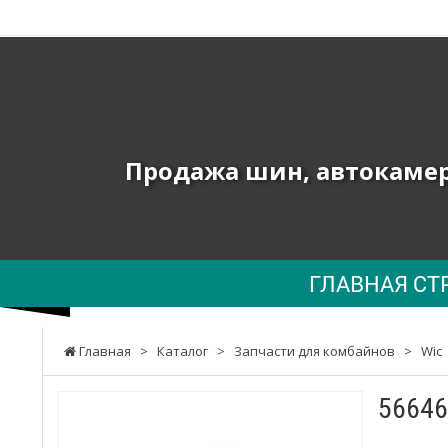
ТОВ
"ПК
ЮНИОН"
-
Продажа шин, автокамер 
Продажа
шин,
автокамер
ГЛАВНАЯ СТ
и
запчастей
Главная
>
Каталог
>
Запчасти для комбайнов
>
Wic
к
сельхозтехнике,
56646
погрузчикам