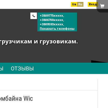
Ua
Ru
Вход
+3809775xxxxx,
+3806700xxxxx,
+3809593xxxxx,
Показать телефоны
огрузчикам и грузовикам.
Ы
ОТЗЫВЫ
омбайна Wic