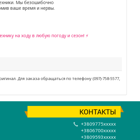
ехники. Мы безошибочно
омив ваше время и нервы.
хнику на ходу в любую погоду и сезон! ⚡
ригинал. Для заказа обращаться по телефону (097)-758-5577,
КОНТАКТЫ
+3809775xxxxx
+3806700xxxxx
+3809593xxxxx