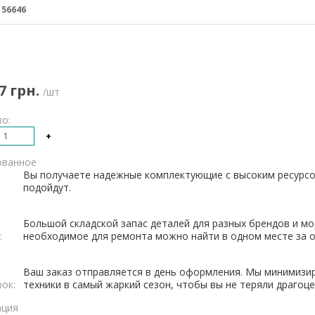
:
56646
7 грн.
/шт
о:
+
ованное
Вы получаете надежные комплектующие с высоким ресурсо
подойдут.
Большой складской запас деталей для разных брендов и мо
:
необходимое для ремонта можно найти в одном месте за о
Ваш заказ отправляется в день оформления. Мы минимизи
рок:
техники в самый жаркий сезон, чтобы вы не теряли драгоц
ация