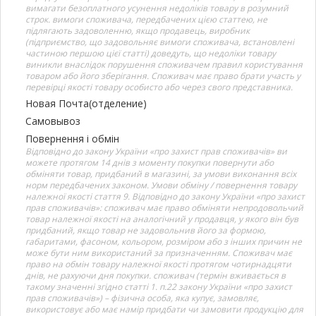
вимагати безоплатного усунення недоліків товару в розумний
строк. вимоги споживача, передбачених цією статтею, не
підлягають задоволенню, якщо продавець, виробник
(підприємство, що задовольняє вимоги споживача, встановлені
частиною першою цієї статті) доведуть, що недоліки товару
виникли внаслідок порушення споживачем правил користування
товаром або його зберігання. Споживач має право брати участь у
перевірці якості товару особисто або через свого представника.
Новая Почта(отделение)
Самовывоз
Повернення і обмін
Відповідно до закону України «про захист прав споживачів» ви
можете протягом 14 днів з моменту покупки повернути або
обміняти товар, придбаний в магазині, за умови виконання всіх
норм передбачених законом. Умови обміну / повернення товару
належної якості стаття 9. Відповідно до закону України «про захист
прав споживачів»: споживач має право обміняти непродовольчий
товар належної якості на аналогічний у продавця, у якого він був
придбаний, якщо товар не задовольнив його за формою,
габаритами, фасоном, кольором, розміром або з інших причин не
може бути ним використаний за призначенням. Споживач має
право на обмін товару належної якості протягом чотирнадцяти
днів, не рахуючи дня покупки. споживач (термін вживається в
такому значенні згідно статті 1. п.22 закону України «про захист
прав споживачів») – фізична особа, яка купує, замовляє,
використовує або має намір придбати чи замовити продукцію для