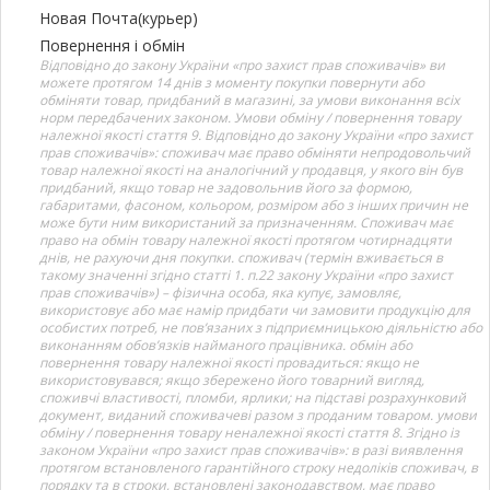
Новая Почта(курьер)
Повернення і обмін
Відповідно до закону України «про захист прав споживачів» ви
можете протягом 14 днів з моменту покупки повернути або
обміняти товар, придбаний в магазині, за умови виконання всіх
норм передбачених законом. Умови обміну / повернення товару
належної якості стаття 9. Відповідно до закону України «про захист
прав споживачів»: споживач має право обміняти непродовольчий
товар належної якості на аналогічний у продавця, у якого він був
придбаний, якщо товар не задовольнив його за формою,
габаритами, фасоном, кольором, розміром або з інших причин не
може бути ним використаний за призначенням. Споживач має
право на обмін товару належної якості протягом чотирнадцяти
днів, не рахуючи дня покупки. споживач (термін вживається в
такому значенні згідно статті 1. п.22 закону України «про захист
прав споживачів») – фізична особа, яка купує, замовляє,
використовує або має намір придбати чи замовити продукцію для
особистих потреб, не пов’язаних з підприємницькою діяльністю або
виконанням обов’язків найманого працівника. обмін або
повернення товару належної якості провадиться: якщо не
використовувався; якщо збережено його товарний вигляд,
споживчі властивості, пломби, ярлики; на підставі розрахунковий
документ, виданий споживачеві разом з проданим товаром. умови
обміну / повернення товару неналежної якості стаття 8. Згідно із
законом України «про захист прав споживачів»: в разі виявлення
протягом встановленого гарантійного строку недоліків споживач, в
порядку та в строки, встановлені законодавством, має право