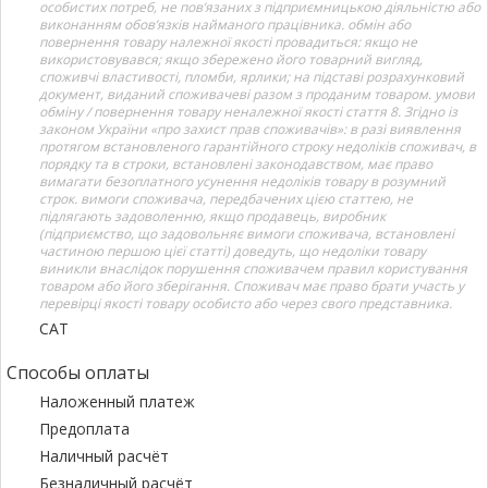
особистих потреб, не пов’язаних з підприємницькою діяльністю або
виконанням обов’язків найманого працівника. обмін або
повернення товару належної якості провадиться: якщо не
використовувався; якщо збережено його товарний вигляд,
споживчі властивості, пломби, ярлики; на підставі розрахунковий
документ, виданий споживачеві разом з проданим товаром. умови
обміну / повернення товару неналежної якості стаття 8. Згідно із
законом України «про захист прав споживачів»: в разі виявлення
протягом встановленого гарантійного строку недоліків споживач, в
порядку та в строки, встановлені законодавством, має право
вимагати безоплатного усунення недоліків товару в розумний
строк. вимоги споживача, передбачених цією статтею, не
підлягають задоволенню, якщо продавець, виробник
(підприємство, що задовольняє вимоги споживача, встановлені
частиною першою цієї статті) доведуть, що недоліки товару
виникли внаслідок порушення споживачем правил користування
товаром або його зберігання. Споживач має право брати участь у
перевірці якості товару особисто або через свого представника.
САТ
Способы оплаты
Наложенный платеж
Предоплата
Наличный расчёт
Безналичный расчёт