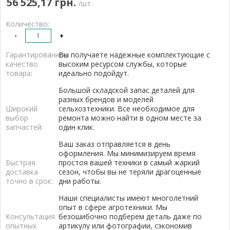
56 525,17 грн.
/шт
Количество:
-
+
Гарантированное
Вы получаете надежные комплектующие с
качество
высоким ресурсом службы, которые
товара:
идеально подойдут.
Большой складской запас деталей для
разных брендов и моделей
Широкий
сельхозтехники. Все необходимое для
выбор
ремонта можно найти в одном месте за
запчастей:
один клик.
Ваш заказ отправляется в день
оформления. Мы минимизируем время
Быстрая
простоя вашей техники в самый жаркий
доставка
сезон, чтобы вы не теряли драгоценные
точно в срок:
дни работы.
Наши специалисты имеют многолетний
опыт в сфере агротехники. Мы
Консультация
безошибочно подберем деталь даже по
опытных
артикулу или фотографии, сэкономив