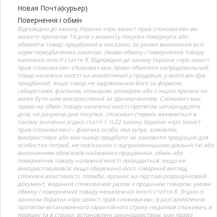
Новая Почта(курьер)
Повернення і обмін
Відповідно до закону України «про захист прав споживачів» ви
можете протягом 14 днів з моменту покупки повернути або
обміняти товар, придбаний в магазині, за умови виконання всіх
норм передбачених законом. Умови обміну / повернення товару
належної якості стаття 9. Відповідно до закону України «про захист
прав споживачів»: споживач має право обміняти непродовольчий
товар належної якості на аналогічний у продавця, у якого він був
придбаний, якщо товар не задовольнив його за формою,
габаритами, фасоном, кольором, розміром або з інших причин не
може бути ним використаний за призначенням. Споживач має
право на обмін товару належної якості протягом чотирнадцяти
днів, не рахуючи дня покупки. споживач (термін вживається в
такому значенні згідно статті 1. п.22 закону України «про захист
прав споживачів») – фізична особа, яка купує, замовляє,
використовує або має намір придбати чи замовити продукцію для
особистих потреб, не пов’язаних з підприємницькою діяльністю або
виконанням обов’язків найманого працівника. обмін або
повернення товару належної якості провадиться: якщо не
використовувався; якщо збережено його товарний вигляд,
споживчі властивості, пломби, ярлики; на підставі розрахунковий
документ, виданий споживачеві разом з проданим товаром. умови
обміну / повернення товару неналежної якості стаття 8. Згідно із
законом України «про захист прав споживачів»: в разі виявлення
протягом встановленого гарантійного строку недоліків споживач, в
порядку та в строки, встановлені законодавством, має право