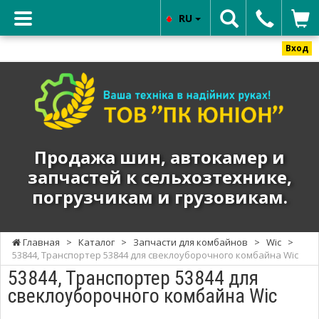
RU
Вход
ТОВ
"ПК
ЮНИОН"
-
Продажа
Продажа шин, автокамер и
шин,
запчастей к сельхозтехнике,
автокамер
погрузчикам и грузовикам.
и
запчастей
к
Главная
>
Каталог
>
Запчасти для комбайнов
>
Wic
>
сельхозтехнике,
53844, Транспортер 53844 для свеклоуборочного комбайна Wic
погрузчикам
53844, Транспортер 53844 для
и
свеклоуборочного комбайна Wic
грузовикам.