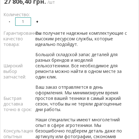
27 806,40 грн.
/шт
Количество:
-
+
Гарантированное
Вы получаете надежные комплектующие с
качество
высоким ресурсом службы, которые
товара:
идеально подойдут.
Большой складской запас деталей для
разных брендов и моделей
Широкий
сельхозтехники. Все необходимое для
выбор
ремонта можно найти в одном месте за
запчастей:
один клик.
Ваш заказ отправляется в день
оформления. Мы минимизируем время
Быстрая
простоя вашей техники в самый жаркий
доставка
сезон, чтобы вы не теряли драгоценные
точно в срок:
дни работы.
Наши специалисты имеют многолетний
опыт в сфере агротехники. Мы
Консультация
безошибочно подберем деталь даже по
опытных
артикулу или фотографии, сэкономив