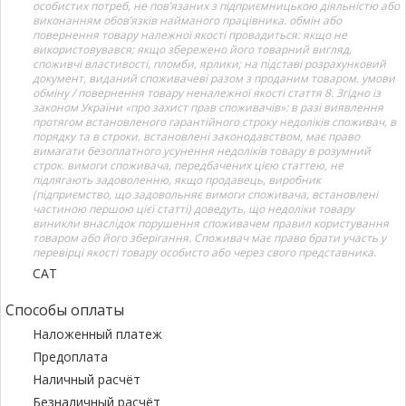
особистих потреб, не пов’язаних з підприємницькою діяльністю або
виконанням обов’язків найманого працівника. обмін або
повернення товару належної якості провадиться: якщо не
використовувався; якщо збережено його товарний вигляд,
споживчі властивості, пломби, ярлики; на підставі розрахунковий
документ, виданий споживачеві разом з проданим товаром. умови
обміну / повернення товару неналежної якості стаття 8. Згідно із
законом України «про захист прав споживачів»: в разі виявлення
протягом встановленого гарантійного строку недоліків споживач, в
порядку та в строки, встановлені законодавством, має право
вимагати безоплатного усунення недоліків товару в розумний
строк. вимоги споживача, передбачених цією статтею, не
підлягають задоволенню, якщо продавець, виробник
(підприємство, що задовольняє вимоги споживача, встановлені
частиною першою цієї статті) доведуть, що недоліки товару
виникли внаслідок порушення споживачем правил користування
товаром або його зберігання. Споживач має право брати участь у
перевірці якості товару особисто або через свого представника.
САТ
Способы оплаты
Наложенный платеж
Предоплата
Наличный расчёт
Безналичный расчёт