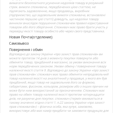
вимагати безоплатного усунення недоліків товару в розумний
строк. вимоги споживача, передбачених цією статтею, не
підлягають задоволенню, якщо продавець, виробник
(підприємство, що задовольняє вимоги споживача, встановлені
частиною першою цієї статті) доведуть, що недоліки товару
виникли внаслідок порушення споживачем правил користування
товаром або його зберігання. Споживач має право брати участь у
перевірці якості товару особисто або через свого представника.
Новая Почта(отделение)
Самовывоз
Повернення і обмін
Відповідно до закону України «про захист прав споживачів» ви
можете протягом 14 днів з моменту покупки повернути або
обміняти товар, придбаний в магазині, за умови виконання всіх
норм передбачених законом. Умови обміну / повернення товару
належної якості стаття 9. Відповідно до закону України «про захист
прав споживачів»: споживач має право обміняти непродовольчий
товар належної якості на аналогічний у продавця, у якого він був
придбаний, якщо товар не задовольнив його за формою,
габаритами, фасоном, кольором, розміром або з інших причин не
може бути ним використаний за призначенням. Споживач має
право на обмін товару належної якості протягом чотирнадцяти
днів, не рахуючи дня покупки. споживач (термін вживається в
такому значенні згідно статті 1. п.22 закону України «про захист
прав споживачів») – фізична особа, яка купує, замовляє,
використовує або має намір придбати чи замовити продукцію для