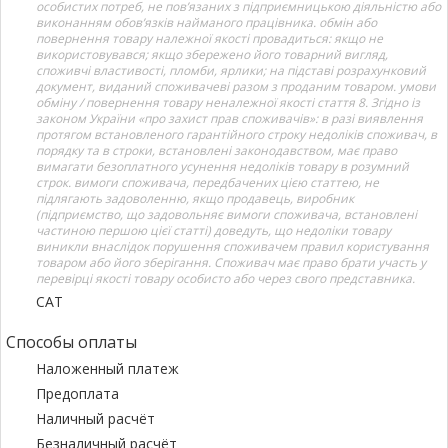
особистих потреб, не пов’язаних з підприємницькою діяльністю або
виконанням обов’язків найманого працівника. обмін або
повернення товару належної якості провадиться: якщо не
використовувався; якщо збережено його товарний вигляд,
споживчі властивості, пломби, ярлики; на підставі розрахунковий
документ, виданий споживачеві разом з проданим товаром. умови
обміну / повернення товару неналежної якості стаття 8. Згідно із
законом України «про захист прав споживачів»: в разі виявлення
протягом встановленого гарантійного строку недоліків споживач, в
порядку та в строки, встановлені законодавством, має право
вимагати безоплатного усунення недоліків товару в розумний
строк. вимоги споживача, передбачених цією статтею, не
підлягають задоволенню, якщо продавець, виробник
(підприємство, що задовольняє вимоги споживача, встановлені
частиною першою цієї статті) доведуть, що недоліки товару
виникли внаслідок порушення споживачем правил користування
товаром або його зберігання. Споживач має право брати участь у
перевірці якості товару особисто або через свого представника.
САТ
Способы оплаты
Наложенный платеж
Предоплата
Наличный расчёт
Безналичный расчёт