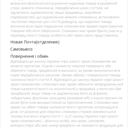
вимагати безоплатного усунення недоліків товару в розумний
строк. вимоги споживача, передбачених цією статтею, не
підлягають задоволенню, якщо продавець, виробник
(підприємство, що задовольняє вимоги споживача, встановлені
частиною першою цієї статті) доведуть, що недоліки товару
виникли внаслідок порушення споживачем правил користування
товаром або його зберігання. Споживач має право брати участь у
перевірці якості товару особисто або через свого представника.
Новая Почта(отделение)
Самовывоз
Повернення і обмін
Відповідно до закону України «про захист прав споживачів» ви
можете протягом 14 днів з моменту покупки повернути або
обміняти товар, придбаний в магазині, за умови виконання всіх
норм передбачених законом. Умови обміну / повернення товару
належної якості стаття 9. Відповідно до закону України «про захист
прав споживачів»: споживач має право обміняти непродовольчий
товар належної якості на аналогічний у продавця, у якого він був
придбаний, якщо товар не задовольнив його за формою,
габаритами, фасоном, кольором, розміром або з інших причин не
може бути ним використаний за призначенням. Споживач має
право на обмін товару належної якості протягом чотирнадцяти
днів, не рахуючи дня покупки. споживач (термін вживається в
такому значенні згідно статті 1. п.22 закону України «про захист
прав споживачів») – фізична особа, яка купує, замовляє,
використовує або має намір придбати чи замовити продукцію для