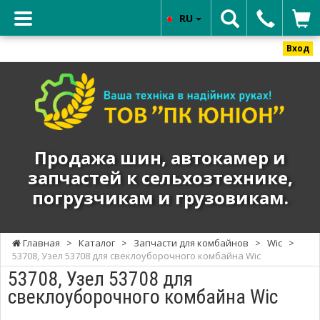
RU
Вход
ТОВ
"ПК
ЮНИОН"
-
Продажа
Продажа шин, автокамер и
шин,
запчастей к сельхозтехнике,
автокамер
погрузчикам и грузовикам.
и
запчастей
к
Главная
>
Каталог
>
Запчасти для комбайнов
>
Wic
>
сельхозтехнике,
53708, Узел 53708 для свеклоуборочного комбайна Wic
погрузчикам
53708, Узел 53708 для
и
свеклоуборочного комбайна Wic
грузовикам.