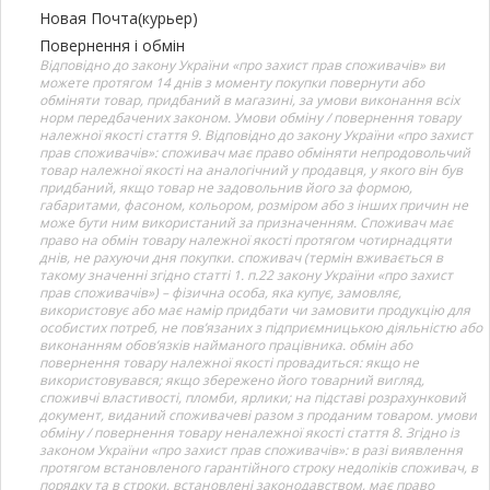
Новая Почта(курьер)
Повернення і обмін
Відповідно до закону України «про захист прав споживачів» ви
можете протягом 14 днів з моменту покупки повернути або
обміняти товар, придбаний в магазині, за умови виконання всіх
норм передбачених законом. Умови обміну / повернення товару
належної якості стаття 9. Відповідно до закону України «про захист
прав споживачів»: споживач має право обміняти непродовольчий
товар належної якості на аналогічний у продавця, у якого він був
придбаний, якщо товар не задовольнив його за формою,
габаритами, фасоном, кольором, розміром або з інших причин не
може бути ним використаний за призначенням. Споживач має
право на обмін товару належної якості протягом чотирнадцяти
днів, не рахуючи дня покупки. споживач (термін вживається в
такому значенні згідно статті 1. п.22 закону України «про захист
прав споживачів») – фізична особа, яка купує, замовляє,
використовує або має намір придбати чи замовити продукцію для
особистих потреб, не пов’язаних з підприємницькою діяльністю або
виконанням обов’язків найманого працівника. обмін або
повернення товару належної якості провадиться: якщо не
використовувався; якщо збережено його товарний вигляд,
споживчі властивості, пломби, ярлики; на підставі розрахунковий
документ, виданий споживачеві разом з проданим товаром. умови
обміну / повернення товару неналежної якості стаття 8. Згідно із
законом України «про захист прав споживачів»: в разі виявлення
протягом встановленого гарантійного строку недоліків споживач, в
порядку та в строки, встановлені законодавством, має право