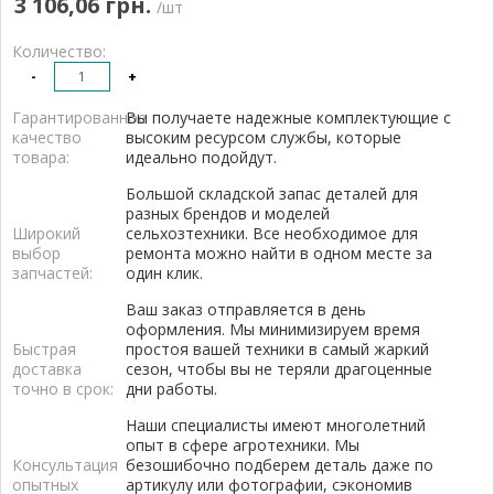
3 106,06 грн.
/шт
Количество:
-
+
Гарантированное
Вы получаете надежные комплектующие с
качество
высоким ресурсом службы, которые
товара:
идеально подойдут.
Большой складской запас деталей для
разных брендов и моделей
Широкий
сельхозтехники. Все необходимое для
выбор
ремонта можно найти в одном месте за
запчастей:
один клик.
Ваш заказ отправляется в день
оформления. Мы минимизируем время
Быстрая
простоя вашей техники в самый жаркий
доставка
сезон, чтобы вы не теряли драгоценные
точно в срок:
дни работы.
Наши специалисты имеют многолетний
опыт в сфере агротехники. Мы
Консультация
безошибочно подберем деталь даже по
опытных
артикулу или фотографии, сэкономив