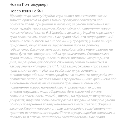
Новая Почта(курьер)
Повернення і обмін
Відповідно до закону України «про захист прав споживачів» ви
можете протягом 14 днів з моменту покупки повернути або
обміняти товар, придбаний в магазині, за умови виконання всіх
норм передбачених законом. Умови обміну / повернення товару
належної якості стаття 9. Відповідно до закону України «про захист
прав споживачів»: споживач має право обміняти непродовольчий
товар належної якості на аналогічний у продавця, у якого він був
придбаний, якщо товар не задовольнив його за формою,
габаритами, фасоном, кольором, розміром або з інших причин не
може бути ним використаний за призначенням. Споживач має
право на обмін товару належної якості протягом чотирнадцяти
днів, не рахуючи дня покупки. споживач (термін вживається в
такому значенні згідно статті 1. п.22 закону України «про захист
прав споживачів») – фізична особа, яка купує, замовляє,
використовує або має намір придбати чи замовити продукцію для
особистих потреб, не пов’язаних з підприємницькою діяльністю або
виконанням обов’язків найманого працівника. обмін або
повернення товару належної якості провадиться: якщо не
використовувався; якщо збережено його товарний вигляд,
споживчі властивості, пломби, ярлики; на підставі розрахунковий
документ, виданий споживачеві разом з проданим товаром. умови
обміну / повернення товару неналежної якості стаття 8. Згідно із
законом України «про захист прав споживачів»: в разі виявлення
протягом встановленого гарантійного строку недоліків споживач, в
порядку та в строки, встановлені законодавством, має право