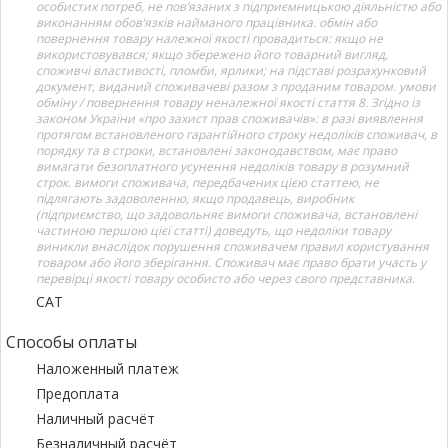
особистих потреб, не пов’язаних з підприємницькою діяльністю або
виконанням обов’язків найманого працівника. обмін або
повернення товару належної якості провадиться: якщо не
використовувався; якщо збережено його товарний вигляд,
споживчі властивості, пломби, ярлики; на підставі розрахунковий
документ, виданий споживачеві разом з проданим товаром. умови
обміну / повернення товару неналежної якості стаття 8. Згідно із
законом України «про захист прав споживачів»: в разі виявлення
протягом встановленого гарантійного строку недоліків споживач, в
порядку та в строки, встановлені законодавством, має право
вимагати безоплатного усунення недоліків товару в розумний
строк. вимоги споживача, передбачених цією статтею, не
підлягають задоволенню, якщо продавець, виробник
(підприємство, що задовольняє вимоги споживача, встановлені
частиною першою цієї статті) доведуть, що недоліки товару
виникли внаслідок порушення споживачем правил користування
товаром або його зберігання. Споживач має право брати участь у
перевірці якості товару особисто або через свого представника.
САТ
Способы оплаты
Наложенный платеж
Предоплата
Наличный расчёт
Безналичный расчёт