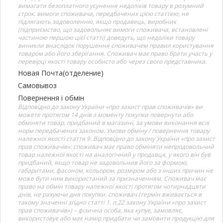
вимагати безоплатного усунення недоліків товару в розумний
строк. вимоги споживача, передбачених цією статтею, не
підлягають задоволенню, якщо продавець, виробник
(підприємство, що задовольняє вимоги споживача, встановлені
частиною першою цієї статті) доведуть, що недоліки товару
виникли внаслідок порушення споживачем правил користування
товаром або його зберігання. Споживач має право брати участь у
перевірці якості товару особисто або через свого представника.
Новая Почта(отделение)
Самовывоз
Повернення і обмін
Відповідно до закону України «про захист прав споживачів» ви
можете протягом 14 днів з моменту покупки повернути або
обміняти товар, придбаний в магазині, за умови виконання всіх
норм передбачених законом. Умови обміну / повернення товару
належної якості стаття 9. Відповідно до закону України «про захист
прав споживачів»: споживач має право обміняти непродовольчий
товар належної якості на аналогічний у продавця, у якого він був
придбаний, якщо товар не задовольнив його за формою,
габаритами, фасоном, кольором, розміром або з інших причин не
може бути ним використаний за призначенням. Споживач має
право на обмін товару належної якості протягом чотирнадцяти
днів, не рахуючи дня покупки. споживач (термін вживається в
такому значенні згідно статті 1. п.22 закону України «про захист
прав споживачів») – фізична особа, яка купує, замовляє,
використовує або має намір придбати чи замовити продукцію для