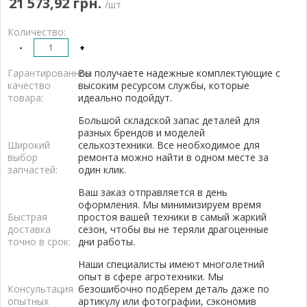
21 573,92 грн.
/шт
Количество:
-
+
Гарантированное
Вы получаете надежные комплектующие с
качество
высоким ресурсом службы, которые
товара:
идеально подойдут.
Большой складской запас деталей для
разных брендов и моделей
Широкий
сельхозтехники. Все необходимое для
выбор
ремонта можно найти в одном месте за
запчастей:
один клик.
Ваш заказ отправляется в день
оформления. Мы минимизируем время
Быстрая
простоя вашей техники в самый жаркий
доставка
сезон, чтобы вы не теряли драгоценные
точно в срок:
дни работы.
Наши специалисты имеют многолетний
опыт в сфере агротехники. Мы
Консультация
безошибочно подберем деталь даже по
опытных
артикулу или фотографии, сэкономив