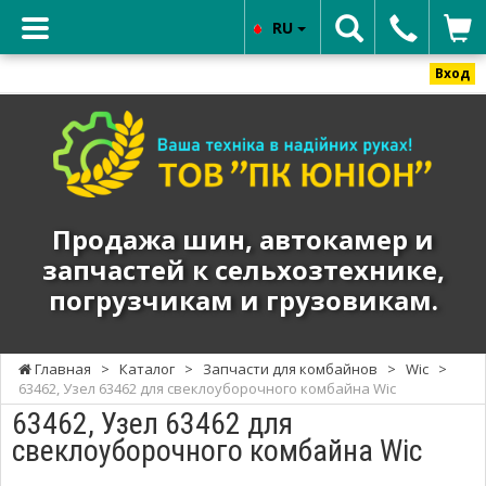
RU
Вход
ТОВ
"ПК
ЮНИОН"
-
Продажа
Продажа шин, автокамер и
шин,
запчастей к сельхозтехнике,
автокамер
погрузчикам и грузовикам.
и
запчастей
к
Главная
>
Каталог
>
Запчасти для комбайнов
>
Wic
>
сельхозтехнике,
63462, Узел 63462 для свеклоуборочного комбайна Wic
погрузчикам
63462, Узел 63462 для
и
свеклоуборочного комбайна Wic
грузовикам.